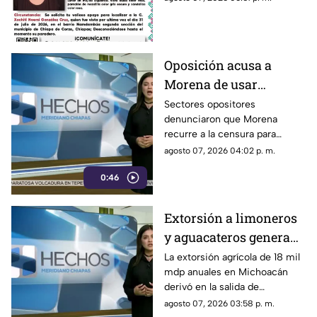
Oposición acusa a
Morena de usar
censura para ocultar
Sectores opositores
denunciaron que Morena
seńalamientos de
recurre a la censura para
narcopolítica
imponer su versión oficial y
agosto 07, 2026 04:02 p. m.
desestimar señalamientos que
0:46
vinculan a la 4T con la
narcopolítica.
Extorsión a limoneros
y aguacateros genera
pérdidas de 18 mil mdp
La extorsión agrícola de 18 mil
mdp anuales en Michoacán
en Michoacán
derivó en la salida de
inspectores de EE. UU.,
agosto 07, 2026 03:58 p. m.
frenando la exportación de