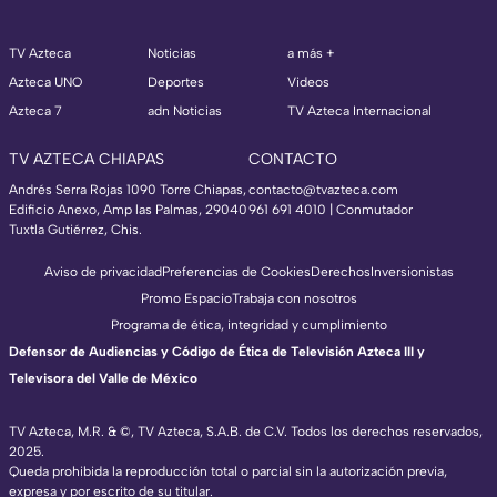
TV Azteca
Noticias
a más +
Azteca UNO
Deportes
Videos
Azteca 7
adn Noticias
TV Azteca Internacional
TV AZTECA CHIAPAS
CONTACTO
Andrés Serra Rojas 1090 Torre Chiapas,
contacto@tvazteca.com
Edificio Anexo, Amp las Palmas, 29040
961 691 4010 | Conmutador
Tuxtla Gutiérrez, Chis.
Aviso de privacidad
Preferencias de Cookies
Derechos
Inversionistas
Promo Espacio
Trabaja con nosotros
Programa de ética, integridad y cumplimiento
Defensor de Audiencias y Código de Ética de Televisión Azteca III y
Televisora del Valle de México
TV Azteca, M.R. & ©, TV Azteca, S.A.B. de C.V. Todos los derechos reservados,
2025.
Queda prohibida la reproducción total o parcial sin la autorización previa,
expresa y por escrito de su titular.