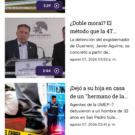
2:29
aguacate y provocando
severas pérdidas.
¿Doble moral? El
método que la 4T
desacredita para Rocha
La detención del exgobernador
de Guerrero, Javier Aguirre, se
Moya y Enrique
concretó a partir de
Inzunza fue el que
declaraciones de testigos
agosto 07, 2026 03:53 p. m.
metió a la cárcel a
protegidos, figura legal
Javier Aguirre
2:44
cuestionada por la 4T.
¡Dejó a su hija en casa
de un "hermano de la
iglesia" para jugar con
Agentes de la UMEP-7
detuvieron a un hombre de 32
otros niños y la niña
años en San Pedro Sula
terminó 4bus4d4
acusado de agredir
agosto 07, 2026 03:41 p. m.
sexualmente a una niña de 9