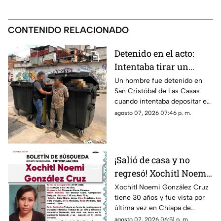
CONTENIDO RELACIONADO
Detenido en el acto:
Intentaba tirar un
becerro muerto en un
Un hombre fue detenido en
San Cristóbal de Las Casas
contenedor de basura
cuando intentaba depositar en
en SCLC
un contenedor un costal que
agosto 07, 2026 07:46 p. m.
contenía un becerro muerto.
¡Salió de casa y no
regresó! Xochitl Noemi
desapareció en Chiapa
Xochitl Noemi González Cruz
tiene 30 años y fue vista por
de Corzo
última vez en Chiapa de
Corzo, Chiapas.
agosto 07, 2026 06:51 p. m.