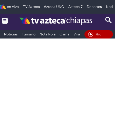
en vivo
TV Azteca
Azteca UNO
Azteca 7
Deportes
Notic
Noticias
Turismo
Nota Roja
Clima
Viral y Tendencia
Taba
En Vivo