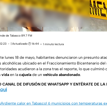
rande de Tabasco 89.7 FM
12:23
| Actualizado 🕑 16:44
1 minuto lectura
te lunes 18 de mayo, habitantes denunciaron un presunto at
 alcohólicas ubicado en el Fraccionamiento Bicentenario del
oridades acudieron a la zona tras el reporte, lo que culminó 
 vida
en la
cajuela
de un
vehículo abandonado
.
O CANAL DE DIFUSIÓN DE WHATSAPP Y ENTÉRATE DE LA
AQUÍ
¡Ardiente calor en Tabasco! 6 municipios con temperaturas e