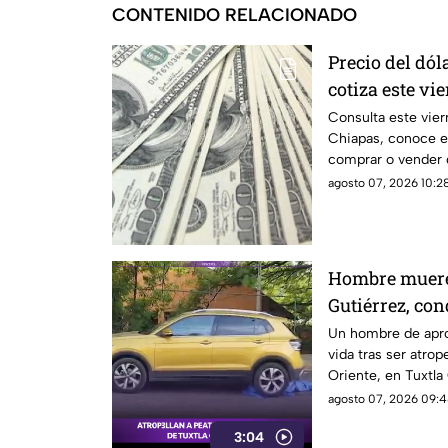
CONTENIDO RELACIONADO
Precio del dól
cotiza este vi
Consulta este vier
Chiapas, conoce e
comprar o vender 
agosto 07, 2026 10:28
Hombre muere 
Gutiérrez, co
camioneta
Un hombre de apr
vida tras ser atrop
Oriente, en Tuxtla
continuación.
agosto 07, 2026 09:4
3:04