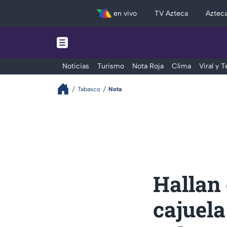
en vivo
TV Azteca
Aztec
Noticias
Turismo
Nota Roja
Clima
Viral y 
Tabasco
Nota
Hallan 
cajuela