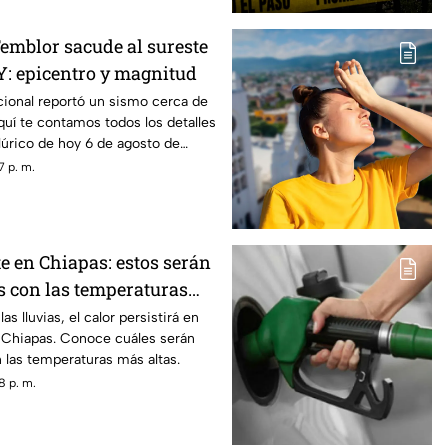
Temblor sacude al sureste
: epicentro y magnitud
cional reportó un sismo cerca de
quí te contamos todos los detalles
úrico de hoy 6 de agosto de
7 p. m.
e en Chiapas: estos serán
s con las temperaturas
 viernes 7 de agosto
s lluvias, el calor persistirá en
e Chiapas. Conoce cuáles serán
 las temperaturas más altas.
8 p. m.