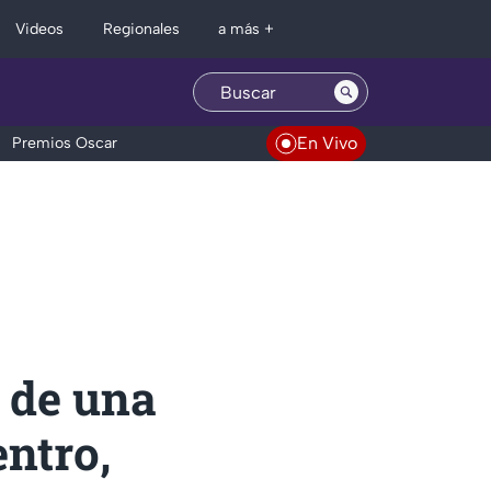
Regionales
Videos
a más +
En Vivo
Premios Oscar
 de una
entro,