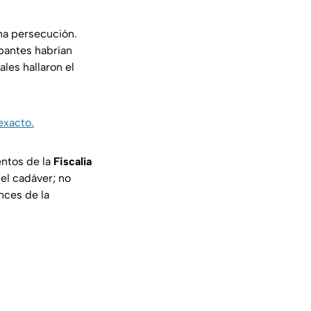
una persecución.
upantes habrían
iales hallaron el
exacto.
entos de la
Fiscalía
el cadáver; no
nces de la