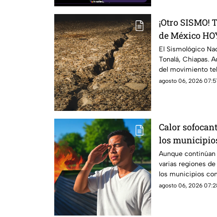
¡Otro SISMO! 
de México HOY
El Sismológico Na
Tonalá, Chiapas. A
del movimiento tel
2026.
agosto 06, 2026 07:5
Calor sofocant
los municipio
más altas este
Aunque continúan la
varias regiones d
los municipios con
agosto 06, 2026 07:2