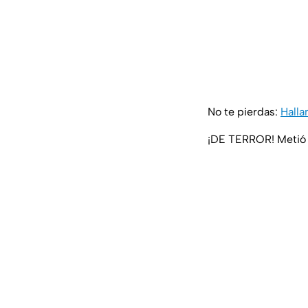
No te pierdas:
Halla
¡DE TERROR! Metió r