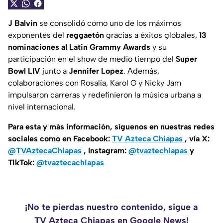
J Balvin
se consolidó como uno de los máximos
exponentes del
reggaetón
gracias a éxitos globales,
13
nominaciones al Latin Grammy Awards
y su
participación en el show de medio tiempo del
Super
Bowl LIV
junto a
Jennifer Lopez
. Además,
colaboraciones con Rosalía, Karol G y Nicky Jam
impulsaron carreras y redefinieron la música urbana a
nivel internacional.
Para esta y más información, síguenos en nuestras redes
sociales como en Facebook:
TV Azteca Chiapas
, vía X:
@TVAztecaChiapas
, Instagram:
@tvaztechiapas
y
TikTok:
@tvaztecachiapas
¡No te pierdas nuestro contenido, sigue a
TV Azteca Chiapas en Google News!