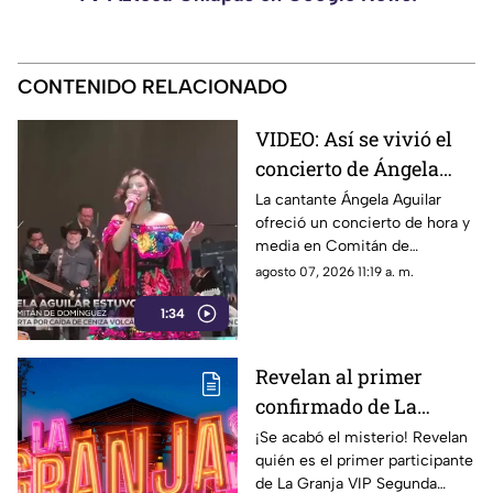
CONTENIDO RELACIONADO
VIDEO: Así se vivió el
concierto de Ángela
Aguilar en Comitán de
La cantante Ángela Aguilar
ofreció un concierto de hora y
Domínguez, Chiapas
media en Comitán de
Domínguez, donde sorprendió
agosto 07, 2026 11:19 a. m.
al público al portar un
1:34
tradicional vestido chiapaneco.
Revelan al primer
confirmado de La
Granja VIP 2: Un
¡Se acabó el misterio! Revelan
quién es el primer participante
famoso cazafantasmas
de La Granja VIP Segunda