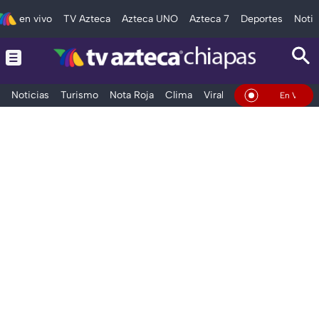
en vivo
TV Azteca
Azteca UNO
Azteca 7
Deportes
Notic
Noticias
Turismo
Nota Roja
Clima
Viral y Tendencia
Taba
En Vivo