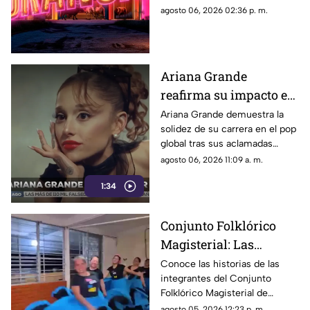
llega al reality
Temporada. Entérate de la
agosto 06, 2026 02:36 p. m.
fecha de estreno y de qué
famoso se trata.
Ariana Grande
reafirma su impacto en
el pop global pese a las
Ariana Grande demuestra la
solidez de su carrera en el pop
críticas y su
global tras sus aclamadas
alejamiento de los
nominaciones por Wicked y
agosto 06, 2026 11:09 a. m.
escenarios
pese a las constantes críticas
1:34
en redes sociales.
Conjunto Folklórico
Magisterial: Las
chiapanecas que
Conoce las historias de las
integrantes del Conjunto
desafían el cansancio
Folklórico Magisterial de
para mantener viva su
Chiapas, quienes equilibran la
agosto 05, 2026 12:23 p. m.