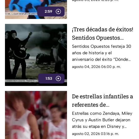
pasión por la danza
maternidad, el trabajo y su
2:59
amor por la danza.
¡Tres décadas de éxitos!
Sentidos Opuestos
alista gran gira para
Sentidos Opuestos festeja 30
años de historia y el
celebrar su trayectoria
aniversario del éxito “Dónde
están”. Alessandra Rosaldo y
agosto 04, 2026 06:00 p. m.
Chacho Gaytán celebrarán a lo
1:53
grande con una nueva gira.
De estrellas infantiles a
referentes de
Hollywood: La
Estrellas como Zendaya, Miley
Cyrus y Austin Butler dejaron
transformación de
atrás su etapa en Disney y
Zendaya, Miley y
Nickelodeon para convertirse
agosto 02, 2026 03:16 p. m.
Austin Butler