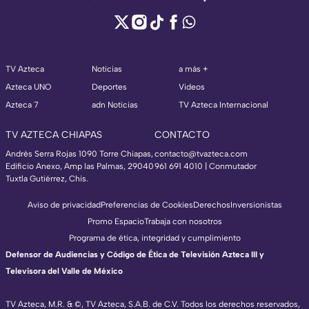
TV Azteca
Noticias
a más +
Azteca UNO
Deportes
Videos
Azteca 7
adn Noticias
TV Azteca Internacional
TV AZTECA CHIAPAS
CONTACTO
Andrés Serra Rojas 1090 Torre Chiapas,
contacto@tvazteca.com
Edificio Anexo, Amp las Palmas, 29040
961 691 4010 | Conmutador
Tuxtla Gutiérrez, Chis.
Aviso de privacidad
Preferencias de Cookies
Derechos
Inversionistas
Promo Espacio
Trabaja con nosotros
Programa de ética, integridad y cumplimiento
Defensor de Audiencias y Código de Ética de Televisión Azteca III y
Televisora del Valle de México
TV Azteca, M.R. & ©, TV Azteca, S.A.B. de C.V. Todos los derechos reservados,