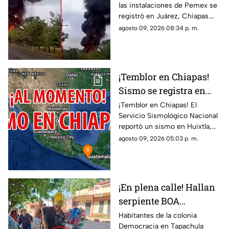
las instalaciones de Pemex se
en Chiapas
registró en Juárez, Chiapas.
Entérate de los detalles y el
agosto 09, 2026 08:34 p. m.
saldo preliminar del siniestro
aquí.
¡Temblor en Chiapas!
Sismo se registra en
Huixtla HOY: epicentro
¡Temblor en Chiapas! El
Servicio Sismológico Nacional
y magnitud
reportó un sismo en Huixtla,
Chiapas. Aquí te contamos
agosto 09, 2026 05:03 p. m.
todos los detalles del
movimiento telúrico.
¡En plena calle! Hallan
serpiente BOA
constrictor en
Habitantes de la colonia
Democracia en Tapachula
Tapachula, Chiapas