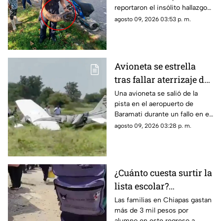
reportaron el insólito hallazgo
de una boa de gran tamaño en
agosto 09, 2026 03:53 p. m.
plena zona urbana. Conoce lo
sucedido._
Avioneta se estrella
tras fallar aterrizaje de
emergencia en India
Una avioneta se salió de la
pista en el aeropuerto de
(VIDEOS)
Baramati durante un fallo en el
aterrizaje, por lo que terminó
agosto 09, 2026 03:28 p. m.
estrellándose. Conoce los
detalles.
¿Cuánto cuesta surtir la
lista escolar?
Chiapanecos gastan
Las familias en Chiapas gastan
más de 3 mil pesos por
más de 3 mil pesos por
alumno en este regreso a