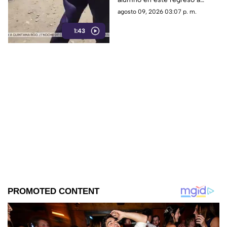
alumno
clases. Descubre cómo
agosto 09, 2026 03:07 p. m.
reciclan y sacrifican
1:43
vacaciones para amortiguar el
fuerte golpe.