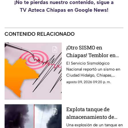
¡No te pierdas nuestro contenido, sigue a
TV Azteca Chiapas en Google News!
CONTENIDO RELACIONADO
¡Otro SISMO en
Chiapas! Temblor en
Ciudad Hidalgo HOY:
El Servicio Sismológico
Nacional reportó un sismo en
epicentro y magnitud
Ciudad Hidalgo, Chiapas,
siendo el segundo movimiento
agosto 09, 2026 09:20 p. m.
telúrico magnitud mayor a 4
registrado hoy, 9 de agosto.
Explota tanque de
almacenamiento de
hidrocarburo de Pemex
Una explosión de un tanque en