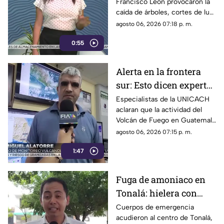
Francisco León provocaron la
Francisco León,
caída de árboles, cortes de luz
Chiapas
y daños en casas de la
agosto 06, 2026 07:18 p. m.
comunidad El Naranjo.
0:55
Protección Civil ya auxilia.
Alerta en la frontera
sur: Esto dicen expertos
sobre el Volcán de
Especialistas de la UNICACH
aclaran que la actividad del
Fuego y la ceniza en
Volcán de Fuego en Guatemala
Chiapas
no representa peligro para
agosto 06, 2026 07:15 p. m.
Chiapas ni reactiva a los
1:47
volcanes Tacaná o El Chichón.
Fuga de amoniaco en
Tonalá: hielera con
material peligroso
Cuerpos de emergencia
acudieron al centro de Tonalá,
genera movilización de