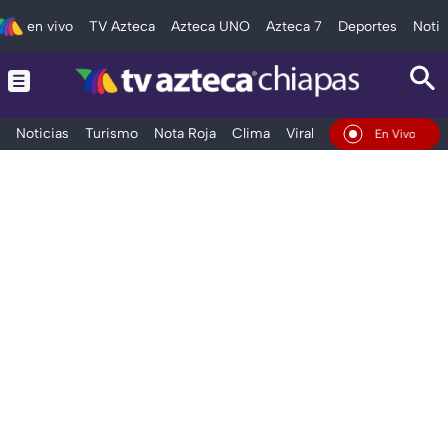
en vivo
TV Azteca
Azteca UNO
Azteca 7
Deportes
Notic
Noticias
Turismo
Nota Roja
Clima
Viral y Tendencia
Taba
En Vivo