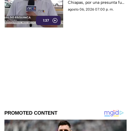
Chiapas, por una presunta fuga
emergencia
de amoniaco en una hielería.
agosto 06, 2026 07:00 p. m.
Vialidades fueron cerradas de
1:37
forma preventiva.