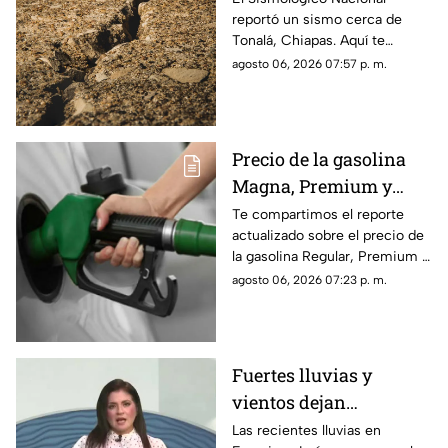
reportó un sismo cerca de
y magnitud
Tonalá, Chiapas. Aquí te
contamos todos los detalles
agosto 06, 2026 07:57 p. m.
del movimiento telúrico de
hoy 6 de agosto de 2026.
Precio de la gasolina
Magna, Premium y
Diésel en Chiapas:
Te compartimos el reporte
actualizado sobre el precio de
costo por municipio
la gasolina Regular, Premium y
este viernes 7 de agosto
Diésel en las estaciones de
agosto 06, 2026 07:23 p. m.
servicio de Chiapas para este
cierre de semana.
Fuertes lluvias y
vientos dejan
viviendas dañadas en
Las recientes lluvias en