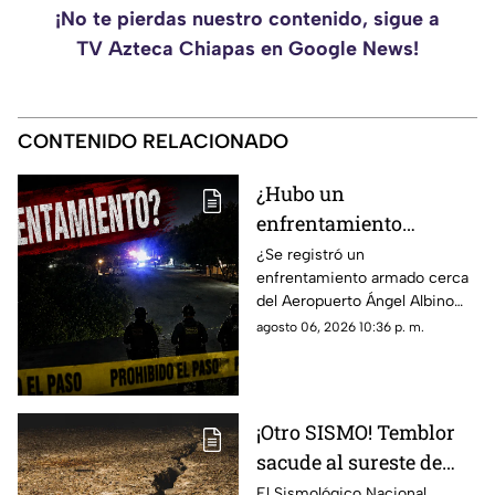
¡No te pierdas nuestro contenido, sigue a
TV Azteca Chiapas en Google News!
CONTENIDO RELACIONADO
¿Hubo un
enfrentamiento
armado en el
¿Se registró un
enfrentamiento armado cerca
aeropuerto Ángel
del Aeropuerto Ángel Albino
Albino Corzo? Esto
Corzo? Autoridades
agosto 06, 2026 10:36 p. m.
dijeron las autoridades
confirmaron lo que en realidad
está ocurriendo.
¡Otro SISMO! Temblor
sacude al sureste de
México HOY: epicentro
El Sismológico Nacional