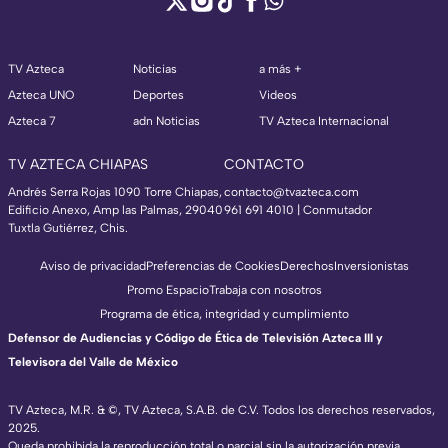
TV Azteca
Noticias
a más +
Azteca UNO
Deportes
Videos
Azteca 7
adn Noticias
TV Azteca Internacional
TV AZTECA CHIAPAS
CONTACTO
Andrés Serra Rojas 1090 Torre Chiapas,
contacto@tvazteca.com
Edificio Anexo, Amp las Palmas, 29040
961 691 4010 | Conmutador
Tuxtla Gutiérrez, Chis.
Aviso de privacidad
Preferencias de Cookies
Derechos
Inversionistas
Promo Espacio
Trabaja con nosotros
Programa de ética, integridad y cumplimiento
Defensor de Audiencias y Código de Ética de Televisión Azteca III y
Televisora del Valle de México
TV Azteca, M.R. & ©, TV Azteca, S.A.B. de C.V. Todos los derechos reservados,
2025.
Queda prohibida la reproducción total o parcial sin la autorización previa,