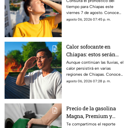
el clima este viernes 7
Consulta el pronóstico del
tiempo para Chiapas este
de agosto en Chiapas
viernes 7 de agosto. Conoce
las regiones con probabilidad
agosto 06, 2026 07:45 p. m.
de lluvias y las zonas donde
predominará el ambiente
caluroso.
Calor sofocante en
Chiapas: estos serán
los municipios con las
Aunque continúan las lluvias, el
calor persistirá en varias
temperaturas más altas
regiones de Chiapas. Conoce
este viernes 7 de agosto
cuáles serán los municipios
agosto 06, 2026 07:28 p. m.
con las temperaturas más
altas.
Precio de la gasolina
Magna, Premium y
Diésel en Chiapas:
Te compartimos el reporte