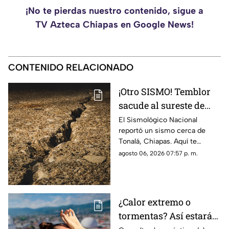
¡No te pierdas nuestro contenido, sigue a
TV Azteca Chiapas en Google News!
CONTENIDO RELACIONADO
¡Otro SISMO! Temblor
sacude al sureste de
México HOY: epicentro
El Sismológico Nacional
reportó un sismo cerca de
y magnitud
Tonalá, Chiapas. Aquí te
contamos todos los detalles
agosto 06, 2026 07:57 p. m.
del movimiento telúrico de
hoy 6 de agosto de 2026.
¿Calor extremo o
tormentas? Así estará