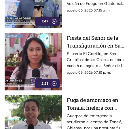
Volcán de Fuego en Guatemala
Chiapas
no representa peligro para
agosto 06, 2026 07:15 p. m.
Chiapas ni reactiva a los
1:47
volcanes Tacaná o El Chichón.
Fiesta del Señor de la
Transfiguración en San
Cristóbal de las Casas:
El barrio El Cerrillo, en San
Cristóbal de las Casas, celebra
Tradición y fe en El
cada 6 de agosto al Señor de la
Cerrillo
Transfiguración con misas,
agosto 06, 2026 07:10 p. m.
oraciones y muestras de
2:23
devoción.
Fuga de amoniaco en
Tonalá: hielera con
material peligroso
Cuerpos de emergencia
acudieron al centro de Tonalá,
genera movilización de
Chiapas, por una presunta fuga