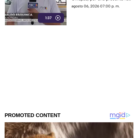
emergencia
de amoniaco en una hielería.
agosto 06, 2026 07:00 p. m.
Vialidades fueron cerradas de
1:37
forma preventiva.