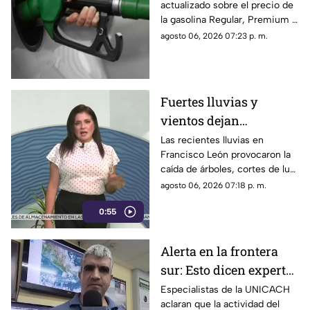
actualizado sobre el precio de
costo por municipio
la gasolina Regular, Premium y
este viernes 7 de agosto
Diésel en las estaciones de
agosto 06, 2026 07:23 p. m.
servicio de Chiapas para este
cierre de semana.
Fuertes lluvias y
vientos dejan
viviendas dañadas en
Las recientes lluvias en
Francisco León provocaron la
Francisco León,
caída de árboles, cortes de luz
Chiapas
y daños en casas de la
agosto 06, 2026 07:18 p. m.
comunidad El Naranjo.
0:55
Protección Civil ya auxilia.
Alerta en la frontera
sur: Esto dicen expertos
sobre el Volcán de
Especialistas de la UNICACH
aclaran que la actividad del
Fuego y la ceniza en