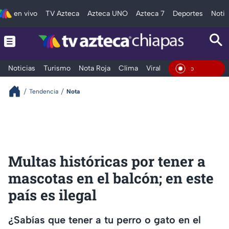
en vivo
TV Azteca
Azteca UNO
Azteca 7
Deportes
Notic
Noticias
Turismo
Nota Roja
Clima
Viral y Tendencia
Taba
En Vivo
Tendencia
Nota
Multas históricas por tener a
mascotas en el balcón; en este
país es ilegal
¿Sabías que tener a tu perro o gato en el