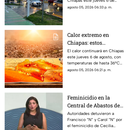
Chiapas este jueves 6 de
agosto, mientras el ambiente
agosto 05, 2026 06:33 p. m.
continuará caluroso en gran
parte del estado.
Calor extremo en
Chiapas: estos
municipios alcanzarán
El calor continuará en Chiapas
este jueves 6 de agosto, con
hasta 36°C este jueves
temperaturas de hasta 36°C
en algunos municipios y
agosto 05, 2026 06:21 p. m.
ambiente muy caluroso.
Feminicidio en la
Central de Abastos de
Comitán: capturan a
Autoridades detuvieron a
Francisco “N” y Carol “N” por
dos implicados, una
el feminicidio de Cecilia
detención ocurrió en