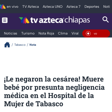
en vivo
TV Azteca
Azteca UNO
Azteca 7
Deportes
Notic
Noticias
Turismo
Nota Roja
Clima
Viral y Tendencia
Taba
En Vi
Tabasco
Nota
¡Le negaron la cesárea! Muere
bebé por presunta negligencia
médica en el Hospital de la
Mujer de Tabasco