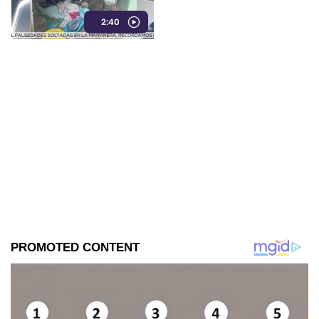
Chiapa de Corzo, donde
2:40
hallaron ropa, casquillos y
restos humanos.