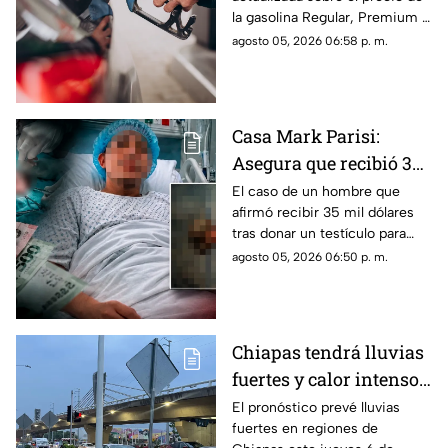
Premium y Diésel este
la gasolina Regular, Premium y
jueves 6 de agosto
Diésel en las estaciones de
agosto 05, 2026 06:58 p. m.
servicio de Chiapas para este
jueves.
Casa Mark Parisi:
Asegura que recibió 35
mil dólares por donar
El caso de un hombre que
afirmó recibir 35 mil dólares
un t3stícul0
tras donar un testículo para
investigación científica volvió
agosto 05, 2026 06:50 p. m.
a viralizarse en redes.
Chiapas tendrá lluvias
fuertes y calor intenso
este jueves 6 de agosto
El pronóstico prevé lluvias
fuertes en regiones de