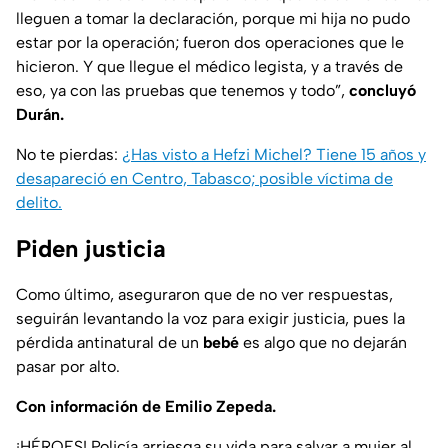
lleguen a tomar la declaración, porque mi hija no pudo
estar por la operación; fueron dos operaciones que le
hicieron. Y que llegue el médico legista, y a través de
eso, ya con las pruebas que tenemos y todo”
,
concluyó
Durán.
No te pierdas:
¿Has visto a Hefzi Michel? Tiene 15 años y
desapareció en Centro, Tabasco; posible víctima de
delito.
Piden justicia
Como último, aseguraron que de no ver respuestas,
seguirán levantando la voz para exigir justicia, pues la
pérdida antinatural de un
bebé
es algo que no dejarán
pasar por alto.
Con información de Emilio Zepeda.
¡HÉROES! Policía arriesga su vida para salvar a mujer al