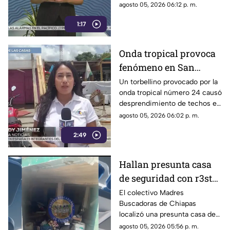
Viviana en Comitán. La Fiscalía
agosto 05, 2026 06:12 p. m.
Jalisco
investiga el ataque como
1:17
disputas entre locatarios.
Onda tropical provoca
fenómeno en San
Cristóbal: torbellino
Un torbellino provocado por la
onda tropical número 24 causó
desprende techos de
desprendimiento de techos en
locales y derriba
un mercado y la caída de
agosto 05, 2026 06:02 p. m.
árboles
árboles sobre vehículos en San
2:49
Cristóbal de Las Casas.
Hallan presunta casa
de seguridad con r3st0s
humanos en Chiapa de
El colectivo Madres
Buscadoras de Chiapas
Corzo
localizó una presunta casa de
seguridad en Nicolás Bravo,
agosto 05, 2026 05:56 p. m.