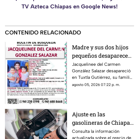
TV Azteca Chiapas en Google News!
CONTENIDO RELACIONADO
Madre y sus dos hijos
pequeños desaparecen
en Tuxtla Gutiérrez ¡Su
Jacquelinee del Carmen
González Salazar desapareció
esposo levantó una
en Tuxtla Gutiérrez, su familia
ficha de busqueda!
lo busca, por lo que han
agosto 05, 2026 07:22 p. m.
activado un ficha para dar con
su paradero.
Ajuste en las
gasolineras de Chiapas:
Precio de la Magna,
Consulta la información
actualizada sobre el precio de