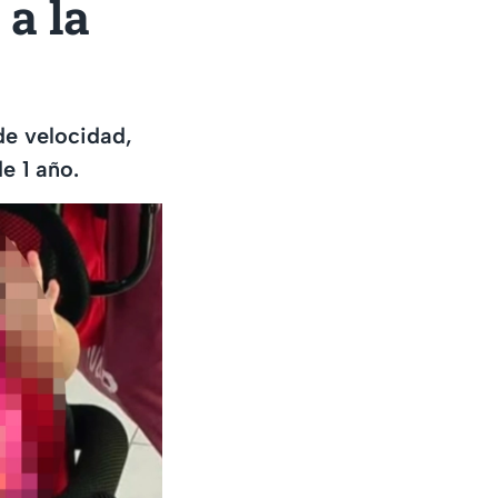
 a la
de velocidad,
e 1 año.