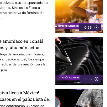
italizada tras ser apuñalada por
ochis, Sinaloa. La Fiscalía
como tentativa de feminicidio.
 p. m.
0:55
de amoniaco en Tonalá,
os y situación actual
 fuga de amoniaco en Tonalá,
 situación actual, los riesgos
s medidas de prevención para la
 p. m.
1:05
siva llega a México!
asos en el país: Lista de
ados
rias confirmaron 33 casos de