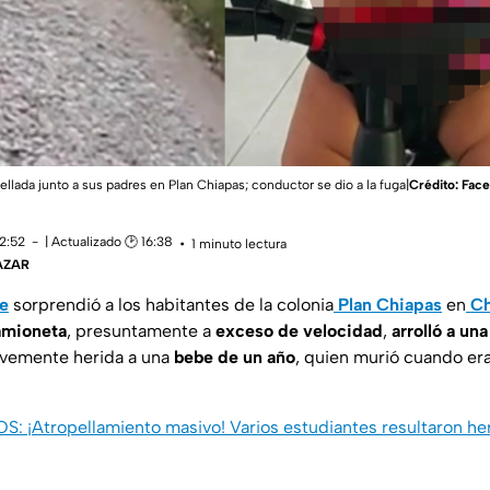
ellada junto a sus padres en Plan Chiapas; conductor se dio a la fuga|
Crédito: Fa
12:52
| Actualizado 🕑 16:38
1 minuto lectura
ÁZAR
e
sorprendió a los habitantes de la colonia
Plan Chiapas
en
Ch
amioneta
, presuntamente a
exceso de velocidad
,
arrolló a una
ravemente herida a una
bebe de un año
, quien murió cuando era
Atropellamiento masivo! Varios estudiantes resultaron her