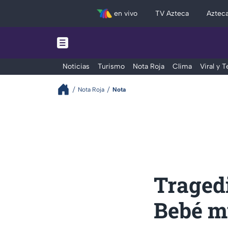
en vivo
TV Azteca
Aztec
Noticias
Turismo
Nota Roja
Clima
Viral y 
Nota Roja
Nota
Tragedi
Bebé mu