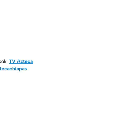
ook:
TV Azteca
tecachiapas