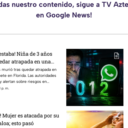
rdas nuestro contenido, sigue a TV Azt
en Google News!
estaba! Niña de 3 años
edar atrapada en una
ete
 murió tras quedar atrapada en
ete en Florida. Las autoridades
y alertan sobre riesgos en
.
 p. m.
! Mujer es atacada por su
loa; esto pasó