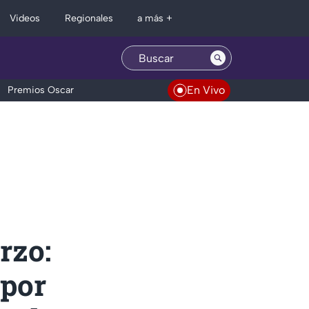
Regionales
Videos
a más +
En Vivo
Premios Oscar
rzo:
 por