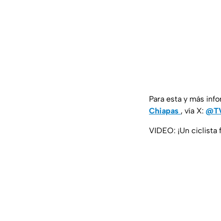
Para esta y más inf
Chiapas
, vía X:
@TV
VIDEO: ¡Un ciclist