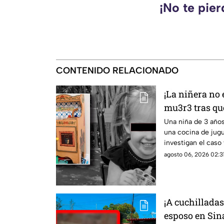
¡No te pie
CONTENIDO RELACIONADO
¡La niñera no 
mu3r3 tras qu
cocina de jugu
Una niña de 3 años
una cocina de jugu
investigan el caso 
muebles infantiles
agosto 06, 2026 02:31
¡A cuchilladas
esposo en Sina