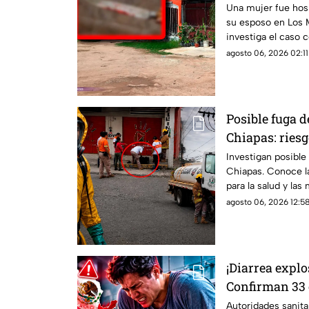
Una mujer fue hosp
su esposo en Los M
investiga el caso 
agosto 06, 2026 02:11
Posible fuga 
Chiapas: riesg
Investigan posible
Chiapas. Conoce la
para la salud y la
población.
agosto 06, 2026 12:58
¡Diarrea explo
Confirman 33 c
estados afect
Autoridades sanita