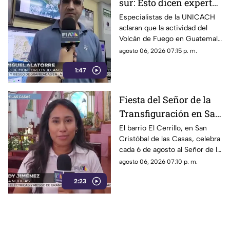
sur: Esto dicen expertos
sobre el Volcán de
Especialistas de la UNICACH
aclaran que la actividad del
Fuego y la ceniza en
Volcán de Fuego en Guatemala
Chiapas
no representa peligro para
agosto 06, 2026 07:15 p. m.
Chiapas ni reactiva a los
1:47
volcanes Tacaná o El Chichón.
Fiesta del Señor de la
Transfiguración en San
Cristóbal de las Casas:
El barrio El Cerrillo, en San
Cristóbal de las Casas, celebra
Tradición y fe en El
cada 6 de agosto al Señor de la
Cerrillo
Transfiguración con misas,
agosto 06, 2026 07:10 p. m.
oraciones y muestras de
2:23
devoción.