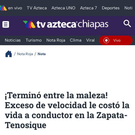
en vivo
TV Azteca
Azteca UNO
Azteca 7
Deportes
Notic
Noticias
Turismo
Nota Roja
Clima
Viral y Tendencia
Taba
En Vivo
Nota Roja
Nota
¡Terminó entre la maleza!
Exceso de velocidad le costó la
vida a conductor en la Zapata-
Tenosique