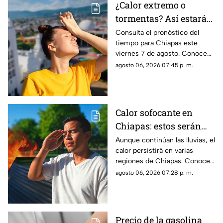
¿Calor extremo o
tormentas? Así estará
el clima este viernes 7
Consulta el pronóstico del
tiempo para Chiapas este
de agosto en Chiapas
viernes 7 de agosto. Conoce
las regiones con probabilidad
agosto 06, 2026 07:45 p. m.
de lluvias y las zonas donde
predominará el ambiente
caluroso.
Calor sofocante en
Chiapas: estos serán
los municipios con las
Aunque continúan las lluvias, el
calor persistirá en varias
temperaturas más altas
regiones de Chiapas. Conoce
este viernes 7 de agosto
cuáles serán los municipios
agosto 06, 2026 07:28 p. m.
con las temperaturas más
altas.
Precio de la gasolina