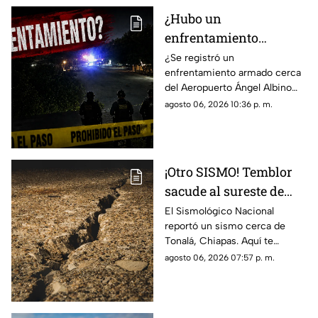
¿Hubo un
enfrentamiento
armado en el
¿Se registró un
enfrentamiento armado cerca
aeropuerto Ángel
del Aeropuerto Ángel Albino
Albino Corzo? Esto
Corzo? Autoridades
agosto 06, 2026 10:36 p. m.
dijeron las autoridades
confirmaron lo que en realidad
está ocurriendo.
¡Otro SISMO! Temblor
sacude al sureste de
México HOY: epicentro
El Sismológico Nacional
reportó un sismo cerca de
y magnitud
Tonalá, Chiapas. Aquí te
contamos todos los detalles
agosto 06, 2026 07:57 p. m.
del movimiento telúrico de
hoy 6 de agosto de 2026.