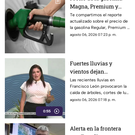
Magna, Premium y
Diésel en Chiapas:
Te compartimos el reporte
actualizado sobre el precio de
costo por municipio
la gasolina Regular, Premium y
este viernes 7 de agosto
Diésel en las estaciones de
agosto 06, 2026 07:23 p. m.
servicio de Chiapas para este
cierre de semana.
Fuertes lluvias y
vientos dejan
viviendas dañadas en
Las recientes lluvias en
Francisco León provocaron la
Francisco León,
caída de árboles, cortes de luz
Chiapas
y daños en casas de la
agosto 06, 2026 07:18 p. m.
comunidad El Naranjo.
0:55
Protección Civil ya auxilia.
Alerta en la frontera