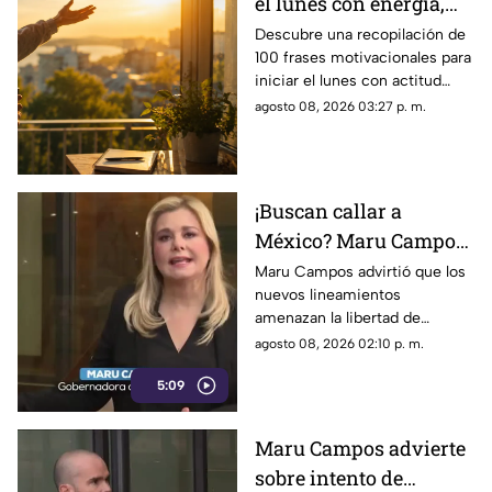
el lunes con energía,
motivación y éxito
Descubre una recopilación de
100 frases motivacionales para
iniciar el lunes con actitud
positiva, superar la rutina y
agosto 08, 2026 03:27 p. m.
enfocar tus metas semanales
con éxito.
¡Buscan callar a
México? Maru Campos
rechaza regulaciones
Maru Campos advirtió que los
nuevos lineamientos
que amenazan la
amenazan la libertad de
libertad de expresión y
expresión al permitir al poder
agosto 08, 2026 02:10 p. m.
sancionan a la prensa
sancionar a la prensa y definir
5:09
qué es información u opinión.
Maru Campos advierte
sobre intento de