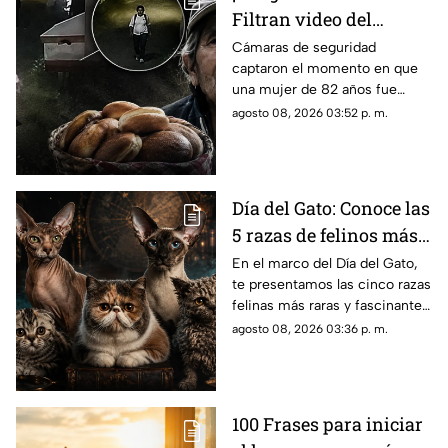
Filtran video del
asesinato de abuelita
Cámaras de seguridad
captaron el momento en que
vendedora de cemitas
una mujer de 82 años fue
en Puebla: le robaron
asesinada al regresar de
agosto 08, 2026 03:52 p. m.
unos pesos
vender cemitas en Chachapa,
Puebla, tras sufrir un asalto.
Día del Gato: Conoce las
5 razas de felinos más
raras del mundo
En el marco del Día del Gato,
te presentamos las cinco razas
felinas más raras y fascinantes
del planeta por sus singulares
agosto 08, 2026 03:36 p. m.
características físicas.
100 Frases para iniciar