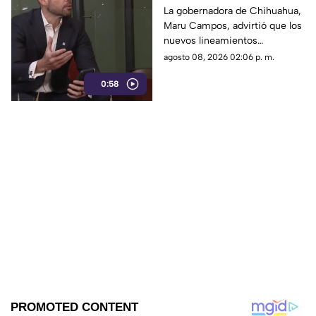
censura del Gobierno
La gobernadora de Chihuahua,
Maru Campos, advirtió que los
Federal bajo la nueva
nuevos lineamientos
ley que controla a los
impulsados por el Gobierno
agosto 08, 2026 02:06 p. m.
medios
Federal podrían derivar en
0:58
actos de censura e influir en la
libertad de expresión.