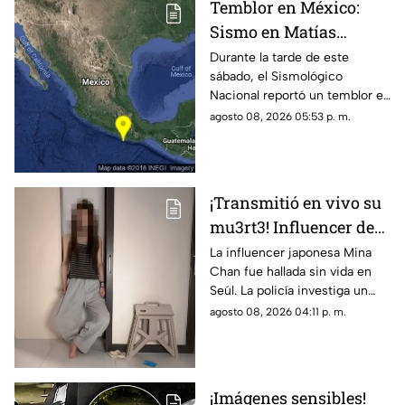
Temblor en México:
Sismo en Matías
Romero, Oaxaca, hoy 8
Durante la tarde de este
sábado, el Sismológico
de agosto de 2026
Nacional reportó un temblor en
México hoy, con epicentro en
agosto 08, 2026 05:53 p. m.
Matías Romero, Oaxaca.
¡Transmitió en vivo su
mu3rt3! Influencer de
k-pop Mina Chan
La influencer japonesa Mina
Chan fue hallada sin vida en
estaba en su
Seúl. La policía investiga un
departamento de Seúl
posible suicidio tras una alerta
agosto 08, 2026 04:11 p. m.
emitida durante una
transmisión en vivo.
¡Imágenes sensibles!