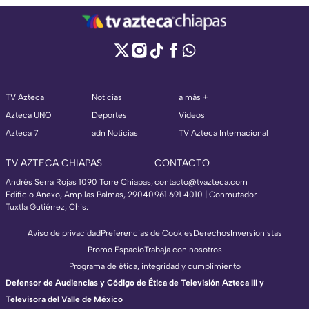
TV Azteca
Noticias
a más +
Azteca UNO
Deportes
Videos
Azteca 7
adn Noticias
TV Azteca Internacional
TV AZTECA CHIAPAS
CONTACTO
Andrés Serra Rojas 1090 Torre Chiapas,
contacto@tvazteca.com
Edificio Anexo, Amp las Palmas, 29040
961 691 4010 | Conmutador
Tuxtla Gutiérrez, Chis.
Aviso de privacidad
Preferencias de Cookies
Derechos
Inversionistas
Promo Espacio
Trabaja con nosotros
Programa de ética, integridad y cumplimiento
Defensor de Audiencias y Código de Ética de Televisión Azteca III y
Televisora del Valle de México