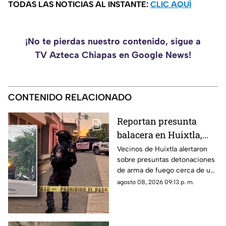
TODAS LAS NOTICIAS AL INSTANTE:
CLIC AQUÍ
¡No te pierdas nuestro contenido, sigue a
TV Azteca Chiapas en Google News!
CONTENIDO RELACIONADO
Reportan presunta
balacera en Huixtla,
Chiapas: Vecinos
Vecinos de Huixtla alertaron
sobre presuntas detonaciones
alertan por
de arma de fuego cerca de una
detonaciones de fuego
bodega de café. Circulan
agosto 08, 2026 09:13 p. m.
imágenes en redes sociales;
autoridades no han
confirmado.