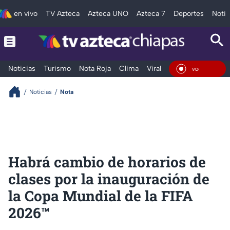
en vivo
TV Azteca
Azteca UNO
Azteca 7
Deportes
Notic
Noticias
Turismo
Nota Roja
Clima
Viral y Tendencia
Taba
En Viv
Noticias
Nota
Habrá cambio de horarios de
clases por la inauguración de
la Copa Mundial de la FIFA
2026™