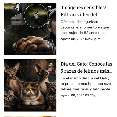
¡Imágenes sensibles!
Filtran video del
asesinato de abuelita
Cámaras de seguridad
captaron el momento en que
vendedora de cemitas
una mujer de 82 años fue
en Puebla: le robaron
asesinada al regresar de
agosto 08, 2026 03:52 p. m.
unos pesos
vender cemitas en Chachapa,
Puebla, tras sufrir un asalto.
Día del Gato: Conoce las
5 razas de felinos más
raras del mundo
En el marco del Día del Gato,
te presentamos las cinco razas
felinas más raras y fascinantes
del planeta por sus singulares
agosto 08, 2026 03:36 p. m.
características físicas.