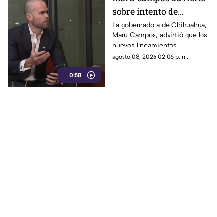
sobre intento de
censura del Gobierno
La gobernadora de Chihuahua,
Maru Campos, advirtió que los
Federal bajo la nueva
nuevos lineamientos
ley que controla a los
impulsados por el Gobierno
agosto 08, 2026 02:06 p. m.
medios
Federal podrían derivar en
0:58
actos de censura e influir en la
libertad de expresión.