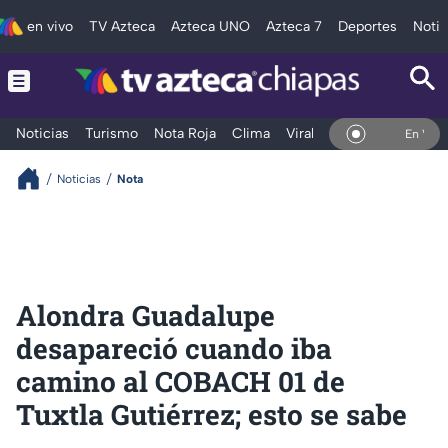
en vivo
TV Azteca
Azteca UNO
Azteca 7
Deportes
Notic
Noticias
Turismo
Nota Roja
Clima
Viral y Tendencia
Taba
En Vivo
Noticias
Nota
Alondra Guadalupe
desapareció cuando iba
camino al COBACH 01 de
Tuxtla Gutiérrez; esto se sabe