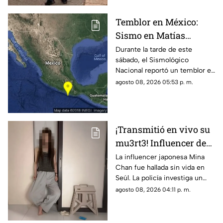
confirmado.
Temblor en México:
Sismo en Matías
Romero, Oaxaca, hoy 8
Durante la tarde de este
sábado, el Sismológico
de agosto de 2026
Nacional reportó un temblor en
México hoy, con epicentro en
agosto 08, 2026 05:53 p. m.
Matías Romero, Oaxaca.
¡Transmitió en vivo su
mu3rt3! Influencer de
k-pop Mina Chan
La influencer japonesa Mina
Chan fue hallada sin vida en
estaba en su
Seúl. La policía investiga un
departamento de Seúl
posible suicidio tras una alerta
agosto 08, 2026 04:11 p. m.
emitida durante una
transmisión en vivo.