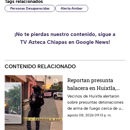
Tags relacionados
Personas Desaparecidas
Alerta Amber
¡No te pierdas nuestro contenido, sigue a
TV Azteca Chiapas en Google News!
CONTENIDO RELACIONADO
Reportan presunta
balacera en Huixtla,
Chiapas: Vecinos
Vecinos de Huixtla alertaron
sobre presuntas detonaciones
alertan por
de arma de fuego cerca de una
detonaciones de fuego
bodega de café. Circulan
agosto 08, 2026 09:13 p. m.
imágenes en redes sociales;
autoridades no han