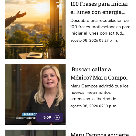
100 Frases para iniciar
el lunes con energía,
motivación y éxito
Descubre una recopilación de
100 frases motivacionales para
iniciar el lunes con actitud
positiva, superar la rutina y
agosto 08, 2026 03:27 p. m.
enfocar tus metas semanales
con éxito.
¡Buscan callar a
México? Maru Campos
rechaza regulaciones
Maru Campos advirtió que los
nuevos lineamientos
que amenazan la
amenazan la libertad de
libertad de expresión y
expresión al permitir al poder
agosto 08, 2026 02:10 p. m.
sancionan a la prensa
sancionar a la prensa y definir
5:09
qué es información u opinión.
Maru Campos advierte