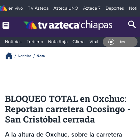
en vivo
TV Azteca
Azteca UNO
Azteca 7
Deportes
Notic
Noticias
Turismo
Nota Roja
Clima
Viral y Tendencia
Taba
En Vivo
Noticias
Nota
BLOQUEO TOTAL en Oxchuc:
Reportan carretera Ocosingo -
San Cristóbal cerrada
A la altura de Oxchuc, sobre la carretera