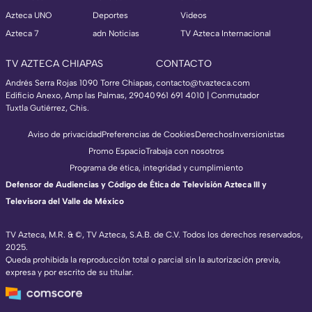
Azteca UNO
Deportes
Videos
Azteca 7
adn Noticias
TV Azteca Internacional
TV AZTECA CHIAPAS
CONTACTO
Andrés Serra Rojas 1090 Torre Chiapas,
contacto@tvazteca.com
Edificio Anexo, Amp las Palmas, 29040
961 691 4010 | Conmutador
Tuxtla Gutiérrez, Chis.
Aviso de privacidad
Preferencias de Cookies
Derechos
Inversionistas
Promo Espacio
Trabaja con nosotros
Programa de ética, integridad y cumplimiento
Defensor de Audiencias y Código de Ética de Televisión Azteca III y
Televisora del Valle de México
TV Azteca, M.R. & ©, TV Azteca, S.A.B. de C.V. Todos los derechos reservados,
2025.
Queda prohibida la reproducción total o parcial sin la autorización previa,
expresa y por escrito de su titular.