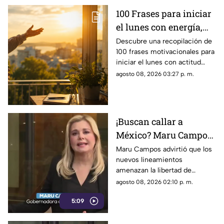
100 Frases para iniciar
el lunes con energía,
motivación y éxito
Descubre una recopilación de
100 frases motivacionales para
iniciar el lunes con actitud
positiva, superar la rutina y
agosto 08, 2026 03:27 p. m.
enfocar tus metas semanales
con éxito.
¡Buscan callar a
México? Maru Campos
rechaza regulaciones
Maru Campos advirtió que los
nuevos lineamientos
que amenazan la
amenazan la libertad de
libertad de expresión y
expresión al permitir al poder
agosto 08, 2026 02:10 p. m.
sancionan a la prensa
sancionar a la prensa y definir
5:09
qué es información u opinión.