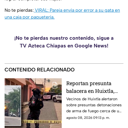
No te pierdas:
VIRAL: Pareja envía por error a su gata en
una caja por paquetería.
¡No te pierdas nuestro contenido, sigue a
TV Azteca Chiapas en Google News!
CONTENIDO RELACIONADO
Reportan presunta
balacera en Huixtla,
Chiapas: Vecinos
Vecinos de Huixtla alertaron
sobre presuntas detonaciones
alertan por
de arma de fuego cerca de una
detonaciones de fuego
bodega de café. Circulan
agosto 08, 2026 09:13 p. m.
imágenes en redes sociales;