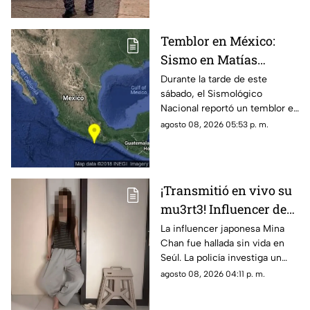
autoridades no han
confirmado.
Temblor en México:
Sismo en Matías
Romero, Oaxaca, hoy 8
Durante la tarde de este
sábado, el Sismológico
de agosto de 2026
Nacional reportó un temblor en
México hoy, con epicentro en
agosto 08, 2026 05:53 p. m.
Matías Romero, Oaxaca.
¡Transmitió en vivo su
mu3rt3! Influencer de
k-pop Mina Chan
La influencer japonesa Mina
Chan fue hallada sin vida en
estaba en su
Seúl. La policía investiga un
departamento de Seúl
posible suicidio tras una alerta
agosto 08, 2026 04:11 p. m.
emitida durante una
transmisión en vivo.