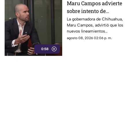
Maru Campos advierte
sobre intento de
censura del Gobierno
La gobernadora de Chihuahua,
Maru Campos, advirtió que los
Federal bajo la nueva
nuevos lineamientos
ley que controla a los
impulsados por el Gobierno
agosto 08, 2026 02:06 p. m.
medios
Federal podrían derivar en
0:58
actos de censura e influir en la
libertad de expresión.