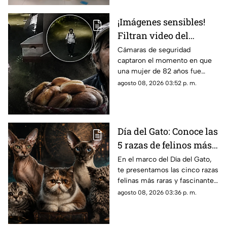
¡Imágenes sensibles!
Filtran video del
asesinato de abuelita
Cámaras de seguridad
captaron el momento en que
vendedora de cemitas
una mujer de 82 años fue
en Puebla: le robaron
asesinada al regresar de
agosto 08, 2026 03:52 p. m.
unos pesos
vender cemitas en Chachapa,
Puebla, tras sufrir un asalto.
Día del Gato: Conoce las
5 razas de felinos más
raras del mundo
En el marco del Día del Gato,
te presentamos las cinco razas
felinas más raras y fascinantes
del planeta por sus singulares
agosto 08, 2026 03:36 p. m.
características físicas.