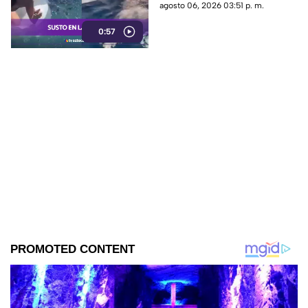
rápida reacción de una mujer
agosto 06, 2026 03:51 p. m.
evitó un accidente.
0:57