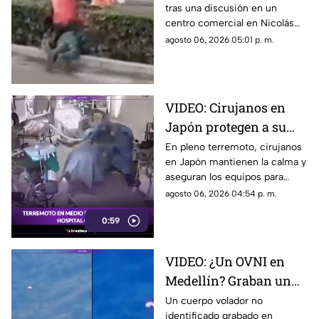
tras una discusión en un
vía pública en Edomex
centro comercial en Nicolás
Romero, Edomex. Conoce los
agosto 06, 2026 05:01 p. m.
detalles tras la difusión del
video.
VIDEO: Cirujanos en
Japón protegen a su
paciente durante un
En pleno terremoto, cirujanos
en Japón mantienen la calma y
terremoto en la sala de
aseguran los equipos para
operaciones
proteger a su paciente en la
agosto 06, 2026 04:54 p. m.
mesa de operaciones.
0:59
VIDEO: ¿Un OVNI en
Medellín? Graban un
objeto volador sobre las
Un cuerpo volador no
identificado grabado en