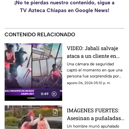
¡No te pierdas nuestro contenido, sigue a
TV Azteca Chiapas en Google News!
CONTENIDO RELACIONADO
VIDEO: Jabalí salvaje
ataca a un cliente en
una tienda de té en
Una cámara de seguridad
captó el momento en que una
India
persona fue sorprendida por
un animal salvaje dentro de un
agosto 06, 2026 05:10 p. m.
negocio. Mira cómo ocurrió el
0:49
ataque.
IMÁGENES FUERTES:
Asesinan a puñaladas
a un hombre en plena
Un hombre murió apuñalado