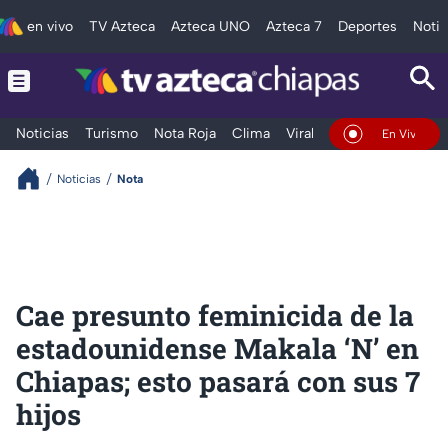
en vivo
TV Azteca
Azteca UNO
Azteca 7
Deportes
Notic
Noticias
Turismo
Nota Roja
Clima
Viral y Tendencia
Taba
En Vivo
Noticias
Nota
Cae presunto feminicida de la
estadounidense Makala ‘N’ en
Chiapas; esto pasará con sus 7
hijos