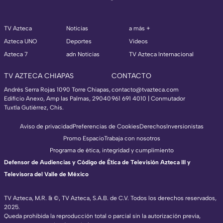
TV Azteca
Noticias
a más +
Azteca UNO
Deportes
Videos
Azteca 7
adn Noticias
TV Azteca Internacional
TV AZTECA CHIAPAS
CONTACTO
Andrés Serra Rojas 1090 Torre Chiapas,
contacto@tvazteca.com
Edificio Anexo, Amp las Palmas, 29040
961 691 4010 | Conmutador
Tuxtla Gutiérrez, Chis.
Aviso de privacidad
Preferencias de Cookies
Derechos
Inversionistas
Promo Espacio
Trabaja con nosotros
Programa de ética, integridad y cumplimiento
Defensor de Audiencias y Código de Ética de Televisión Azteca III y
Televisora del Valle de México
TV Azteca, M.R. & ©, TV Azteca, S.A.B. de C.V. Todos los derechos reservados,
2025.
Queda prohibida la reproducción total o parcial sin la autorización previa,