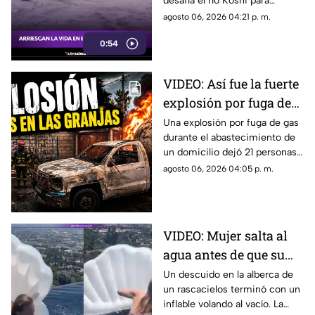
desafía el río Koshi para
India y Nepal
recolectar madera. Una
agosto 06, 2026 04:21 p. m.
arriesgada práctica habitual en
0:54
la frontera de India y Nepal.
VIDEO: Así fue la fuerte
explosión por fuga de
gas en Cuernavaca: 21
Una explosión por fuga de gas
durante el abastecimiento de
heridos
un domicilio dejó 21 personas
heridas y daños en viviendas y
agosto 06, 2026 04:05 p. m.
vehículos en Cuernavaca.
VIDEO: Mujer salta al
agua antes de que su
inflable vuele al vacío
Un descuido en la alberca de
un rascacielos terminó con un
en un rascacielos
inflable volando al vacío. La