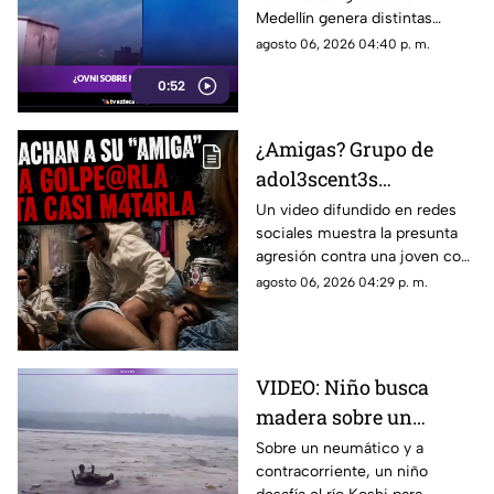
montañas
Medellín genera distintas
opiniones. Usuarios discuten
agosto 06, 2026 04:40 p. m.
si se trata de un dron, un globo
0:52
o un OVNI.
¿Amigas? Grupo de
adol3scent3s
emborrachan a
Un video difundido en redes
sociales muestra la presunta
jov3nc1ta y la agr3den
agresión contra una joven con
a golpes: grabaron todo
epilepsia en Estados Unidos. El
agosto 06, 2026 04:29 p. m.
caso ha provocado
indignación.
VIDEO: Niño busca
madera sobre un
neumático en el río
Sobre un neumático y a
contracorriente, un niño
Koshi, en la frontera de