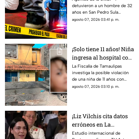
detuvieron a un hombre de 32
otros niños y la niña
años en San Pedro Sula
terminó 4bus4d4
acusado de agredir
agosto 07, 2026 03:41 p. m.
sexualmente a una niña de 9
años. El sospechoso fue
remitido al Ministerio Público.
¡Solo tiene 11 años! Niña
ingresa al hospital con
más de 5 meses de
La Fiscalía de Tamaulipas
investiga la posible violación
embarazo: autoridades
de una niña de 11 años con
investigan familiares
cinco meses de embarazo en
agosto 07, 2026 03:10 p. m.
Matamoros, todo apunta al
entorno familiar.
¡Liz Vilchis cita datos
erróneos en La
Mañanera: Estudio de
Estudio internacional de