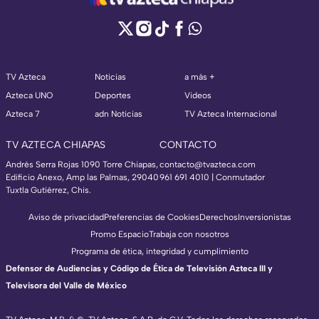
TV Azteca
Noticias
a más +
Azteca UNO
Deportes
Videos
Azteca 7
adn Noticias
TV Azteca Internacional
TV AZTECA CHIAPAS
CONTACTO
Andrés Serra Rojas 1090 Torre Chiapas,
contacto@tvazteca.com
Edificio Anexo, Amp las Palmas, 29040
961 691 4010 | Conmutador
Tuxtla Gutiérrez, Chis.
Aviso de privacidad
Preferencias de Cookies
Derechos
Inversionistas
Promo Espacio
Trabaja con nosotros
Programa de ética, integridad y cumplimiento
Defensor de Audiencias y Código de Ética de Televisión Azteca III y
Televisora del Valle de México