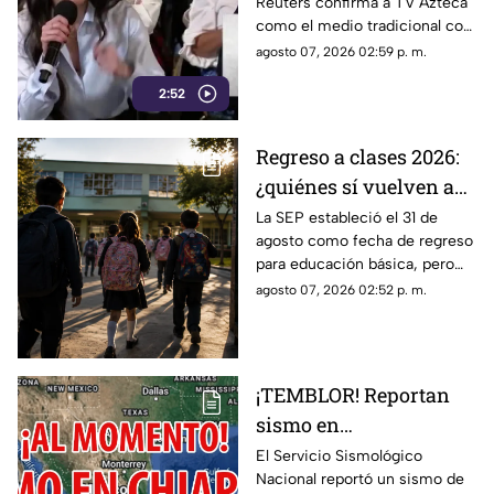
Reuters confirma a TV Azteca
Reuters confirma
como el medio tradicional con
liderazgo de TV Azteca
mayor alcance y credibilidad
agosto 07, 2026 02:59 p. m.
en alcance y
en México, tras
credibilidad
2:52
inconsistencias en La
Mañanera.
Regreso a clases 2026:
¿quiénes sí vuelven a
las aulas el 31 de
La SEP estableció el 31 de
agosto como fecha de regreso
agosto?
para educación básica, pero
algunos estudiantes tendrán
agosto 07, 2026 02:52 p. m.
calendarios diferentes.
¡TEMBLOR! Reportan
sismo en
MAPASTEPEC, Chiapas,
El Servicio Sismológico
Nacional reportó un sismo de
hoy 7 de agosto del