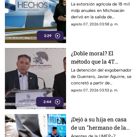
pérdidas de 18 mil mdp
La extorsión agrícola de 18 mil
mdp anuales en Michoacán
en Michoacán
derivó en la salida de
inspectores de EE. UU.,
agosto 07, 2026 03:58 p. m.
frenando la exportación de
2:29
aguacate y provocando
severas pérdidas.
¿Doble moral? El
método que la 4T
desacredita para Rocha
La detención del exgobernador
de Guerrero, Javier Aguirre, se
Moya y Enrique
concretó a partir de
Inzunza fue el que
declaraciones de testigos
agosto 07, 2026 03:53 p. m.
metió a la cárcel a
protegidos, figura legal
Javier Aguirre
2:44
cuestionada por la 4T.
¡Dejó a su hija en casa
de un "hermano de la
iglesia" para jugar con
Agentes de la UMEP-7