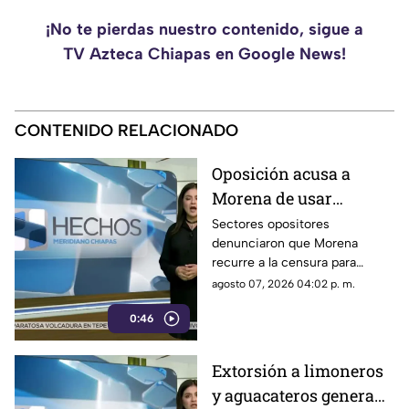
¡No te pierdas nuestro contenido, sigue a
TV Azteca Chiapas en Google News!
CONTENIDO RELACIONADO
Oposición acusa a
Morena de usar
censura para ocultar
Sectores opositores
denunciaron que Morena
seńalamientos de
recurre a la censura para
narcopolítica
imponer su versión oficial y
agosto 07, 2026 04:02 p. m.
desestimar señalamientos que
0:46
vinculan a la 4T con la
narcopolítica.
Extorsión a limoneros
y aguacateros genera