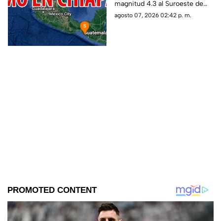
magnitud 4.3 al Suroeste de
2026
MAPASTEPEC, Chiapas. Aquí
agosto 07, 2026 02:42 p. m.
te contamos todos los detalles.