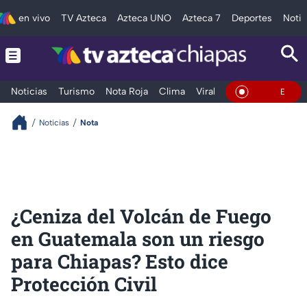
en vivo
TV Azteca
Azteca UNO
Azteca 7
Deportes
Notic
Noticias
Turismo
Nota Roja
Clima
Viral y Tendencia
Taba
En Vivo
Noticias
Nota
¿Ceniza del Volcán de Fuego
en Guatemala son un riesgo
para Chiapas? Esto dice
Protección Civil