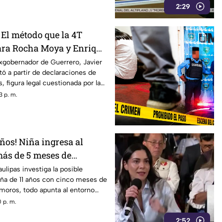
2:29
 El método que la 4T
ara Rocha Moya y Enrique
 que metió a la cárcel a
xgobernador de Guerrero, Javier
tó a partir de declaraciones de
e
, figura legal cuestionada por la
3 p. m.
años! Niña ingresa al
más de 5 meses de
oridades investigan
ulipas investiga la posible
iña de 11 años con cinco meses de
oros, todo apunta al entorno
 p. m.
2:52