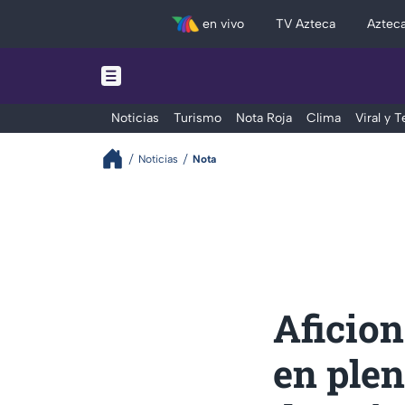
en vivo
TV Azteca
Aztec
Noticias
Turismo
Nota Roja
Clima
Viral y 
Noticias
Nota
Aficion
en plen