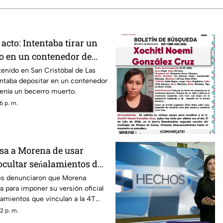
 acto: Intentaba tirar un
o en un contenedor de
LC
enido en San Cristóbal de Las
ntaba depositar en un contenedor
enía un becerro muerto.
6 p. m.
sa a Morena de usar
ocultar seńalamientos de
es denunciaron que Morena
a para imponer su versión oficial
amientos que vinculan a la 4T
a.
2 p. m.