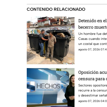
CONTENIDO RELACIONADO
Detenido en el
becerro muert
basura en SC
Un hombre fue det
Casas cuando inte
un costal que cont
agosto 07, 2026 07:4
Oposición acu
censura para 
narcopolítica
Sectores opositor
recurre a la censur
y desestimar señal
con la narcopolític
agosto 07, 2026 04:0