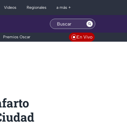
Regionales
Videos
a más +
En Vivo
Premios Oscar
nfarto
Ciudad