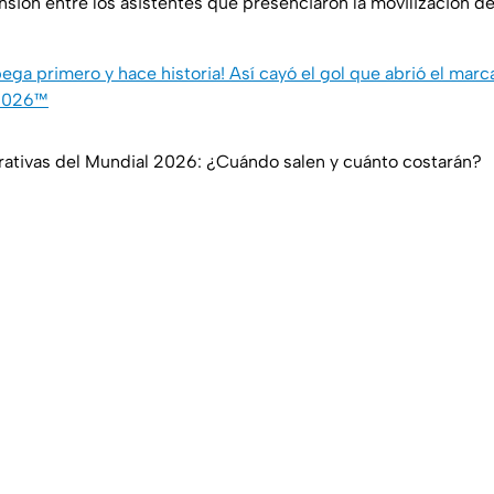
nsión entre los asistentes que presenciaron la movilización 
ga primero y hace historia! Así cayó el gol que abrió el marc
 2026™
ivas del Mundial 2026: ¿Cuándo salen y cuánto costarán?