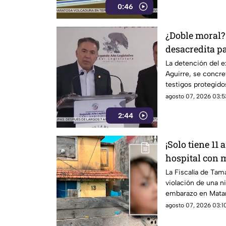
0:46
¿Doble moral?
desacredita p
Inzunza fue el
La detención del e
Aguirre, se concre
Javier Aguirr
testigos protegidos
4T.
agosto 07, 2026 03:5
2:44
¡Solo tiene 11 
hospital con 
embarazo: aut
La Fiscalía de Tama
violación de una n
familiares
embarazo en Matam
familiar.
agosto 07, 2026 03:10