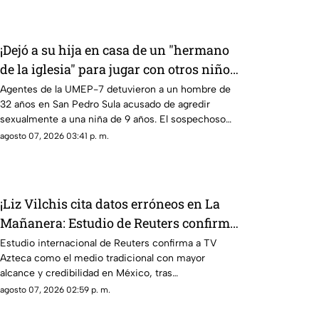
¡Dejó a su hija en casa de un "hermano
de la iglesia" para jugar con otros niños
y la niña terminó 4bus4d4
Agentes de la UMEP-7 detuvieron a un hombre de
32 años en San Pedro Sula acusado de agredir
sexualmente a una niña de 9 años. El sospechoso
fue remitido al Ministerio Público.
agosto 07, 2026 03:41 p. m.
¡Liz Vilchis cita datos erróneos en La
Mañanera: Estudio de Reuters confirma
liderazgo de TV Azteca en alcance y
Estudio internacional de Reuters confirma a TV
Azteca como el medio tradicional con mayor
credibilidad
alcance y credibilidad en México, tras
inconsistencias en La Mañanera.
agosto 07, 2026 02:59 p. m.