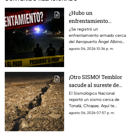
¿Hubo un
enfrentamiento
armado en el
¿Se registró un
enfrentamiento armado cerca
aeropuerto Ángel
del Aeropuerto Ángel Albino
Albino Corzo? Esto
Corzo? Autoridades
agosto 06, 2026 10:36 p. m.
dijeron las autoridades
confirmaron lo que en realidad
está ocurriendo.
¡Otro SISMO! Temblor
sacude al sureste de
México HOY: epicentro
El Sismológico Nacional
reportó un sismo cerca de
y magnitud
Tonalá, Chiapas. Aquí te
contamos todos los detalles
agosto 06, 2026 07:57 p. m.
del movimiento telúrico de
hoy 6 de agosto de 2026.