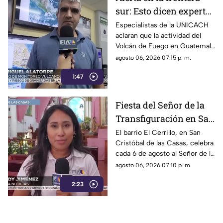
sur: Esto dicen expertos
sobre el Volcán de
Especialistas de la UNICACH
aclaran que la actividad del
Fuego y la ceniza en
Volcán de Fuego en Guatemala
Chiapas
no representa peligro para
agosto 06, 2026 07:15 p. m.
Chiapas ni reactiva a los
1:47
volcanes Tacaná o El Chichón.
Fiesta del Señor de la
Transfiguración en San
Cristóbal de las Casas:
El barrio El Cerrillo, en San
Cristóbal de las Casas, celebra
Tradición y fe en El
cada 6 de agosto al Señor de la
Cerrillo
Transfiguración con misas,
agosto 06, 2026 07:10 p. m.
oraciones y muestras de
2:23
devoción.