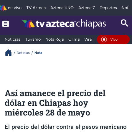
en vivo
TV Azteca
Azteca UNO
Azteca 7
Deportes
Notic
Noticias
Turismo
Nota Roja
Clima
Viral y Tendencia
Taba
En Vivo
Noticias
Nota
Así amanece el precio del
dólar en Chiapas hoy
miércoles 28 de mayo
El precio del dólar contra el pesos mexicano