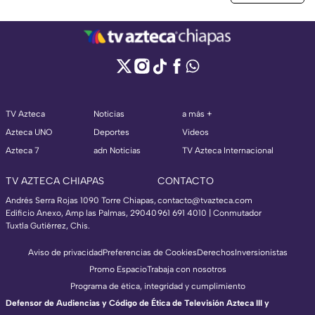
TV Azteca
Noticias
a más +
Azteca UNO
Deportes
Videos
Azteca 7
adn Noticias
TV Azteca Internacional
TV AZTECA CHIAPAS
CONTACTO
Andrés Serra Rojas 1090 Torre Chiapas,
contacto@tvazteca.com
Edificio Anexo, Amp las Palmas, 29040
961 691 4010 | Conmutador
Tuxtla Gutiérrez, Chis.
Aviso de privacidad
Preferencias de Cookies
Derechos
Inversionistas
Promo Espacio
Trabaja con nosotros
Programa de ética, integridad y cumplimiento
Defensor de Audiencias y Código de Ética de Televisión Azteca III y