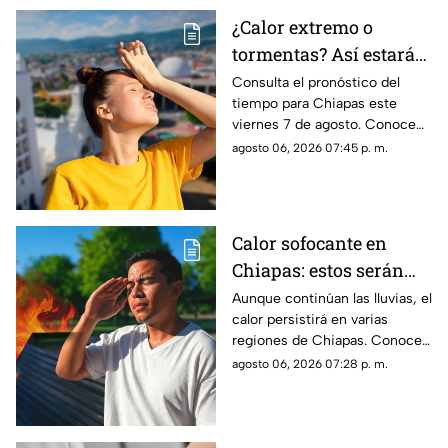
¿Calor extremo o
tormentas? Así estará
el clima este viernes 7
Consulta el pronóstico del
tiempo para Chiapas este
de agosto en Chiapas
viernes 7 de agosto. Conoce
las regiones con probabilidad
agosto 06, 2026 07:45 p. m.
de lluvias y las zonas donde
predominará el ambiente
caluroso.
Calor sofocante en
Chiapas: estos serán
los municipios con las
Aunque continúan las lluvias, el
calor persistirá en varias
temperaturas más altas
regiones de Chiapas. Conoce
este viernes 7 de agosto
cuáles serán los municipios
agosto 06, 2026 07:28 p. m.
con las temperaturas más
altas.