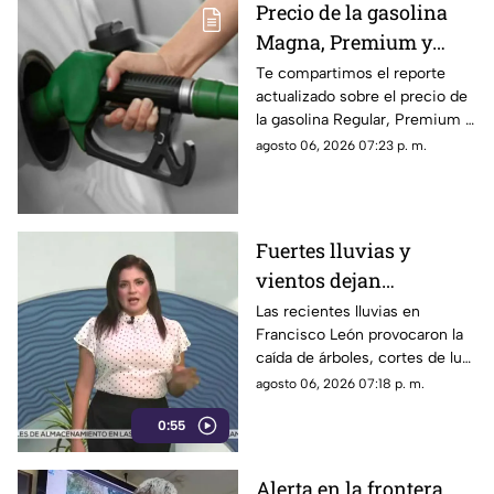
Precio de la gasolina
Magna, Premium y
Diésel en Chiapas:
Te compartimos el reporte
actualizado sobre el precio de
costo por municipio
la gasolina Regular, Premium y
este viernes 7 de agosto
Diésel en las estaciones de
agosto 06, 2026 07:23 p. m.
servicio de Chiapas para este
cierre de semana.
Fuertes lluvias y
vientos dejan
viviendas dañadas en
Las recientes lluvias en
Francisco León provocaron la
Francisco León,
caída de árboles, cortes de luz
Chiapas
y daños en casas de la
agosto 06, 2026 07:18 p. m.
comunidad El Naranjo.
0:55
Protección Civil ya auxilia.
Alerta en la frontera