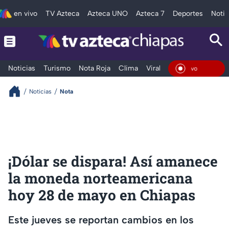
en vivo
TV Azteca
Azteca UNO
Azteca 7
Deportes
Notic
Noticias
Turismo
Nota Roja
Clima
Viral y Tendencia
Taba
En Viv
Noticias
Nota
¡Dólar se dispara! Así amanece
la moneda norteamericana
hoy 28 de mayo en Chiapas
Este jueves se reportan cambios en los