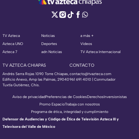
TV Azteca
Noticias
a más +
Azteca UNO
Deportes
Videos
Azteca 7
adn Noticias
TV Azteca Internacional
TV AZTECA CHIAPAS
CONTACTO
Andrés Serra Rojas 1090 Torre Chiapas,
contacto@tvazteca.com
Edificio Anexo, Amp las Palmas, 29040
961 691 4010 | Conmutador
Tuxtla Gutiérrez, Chis.
Aviso de privacidad
Preferencias de Cookies
Derechos
Inversionistas
Promo Espacio
Trabaja con nosotros
Programa de ética, integridad y cumplimiento
Defensor de Audiencias y Código de Ética de Televisión Azteca III y
Televisora del Valle de México