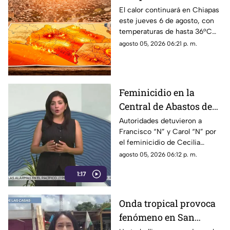
municipios alcanzarán
El calor continuará en Chiapas
este jueves 6 de agosto, con
hasta 36°C este jueves
temperaturas de hasta 36°C
en algunos municipios y
agosto 05, 2026 06:21 p. m.
ambiente muy caluroso.
Feminicidio en la
Central de Abastos de
Comitán: capturan a
Autoridades detuvieron a
Francisco “N” y Carol “N” por
dos implicados, una
el feminicidio de Cecilia
detención ocurrió en
Viviana en Comitán. La Fiscalía
agosto 05, 2026 06:12 p. m.
Jalisco
investiga el ataque como
1:17
disputas entre locatarios.
Onda tropical provoca
fenómeno en San