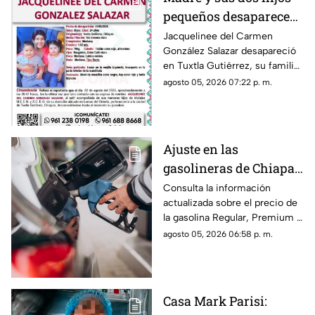
pequeños desaparecen
en Tuxtla Gutiérrez ¡Su
Jacquelinee del Carmen
González Salazar desapareció
esposo levantó una
en Tuxtla Gutiérrez, su familia
ficha de busqueda!
lo busca, por lo que han
agosto 05, 2026 07:22 p. m.
activado un ficha para dar con
su paradero.
Ajuste en las
gasolineras de Chiapas:
Precio de la Magna,
Consulta la información
actualizada sobre el precio de
Premium y Diésel este
la gasolina Regular, Premium y
jueves 6 de agosto
Diésel en las estaciones de
agosto 05, 2026 06:58 p. m.
servicio de Chiapas para este
jueves.
Casa Mark Parisi: