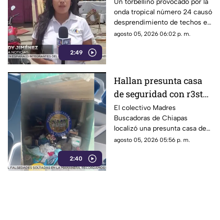
Cristóbal: torbellino
Un torbellino provocado por la
onda tropical número 24 causó
desprende techos de
desprendimiento de techos en
locales y derriba
un mercado y la caída de
agosto 05, 2026 06:02 p. m.
árboles
árboles sobre vehículos en San
2:49
Cristóbal de Las Casas.
Hallan presunta casa
de seguridad con r3st0s
humanos en Chiapa de
El colectivo Madres
Buscadoras de Chiapas
Corzo
localizó una presunta casa de
seguridad en Nicolás Bravo,
agosto 05, 2026 05:56 p. m.
Chiapa de Corzo, donde
2:40
hallaron ropa, casquillos y
restos humanos.