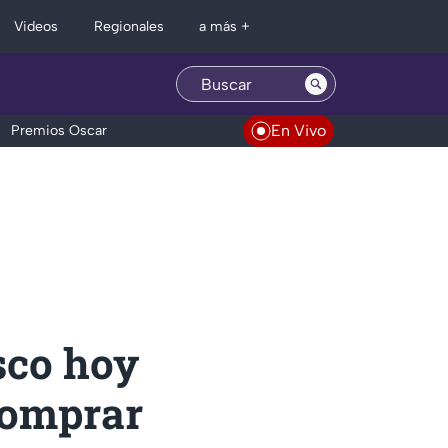
Regionales
Videos
a más +
En Vivo
Premios Oscar
sco hoy
comprar