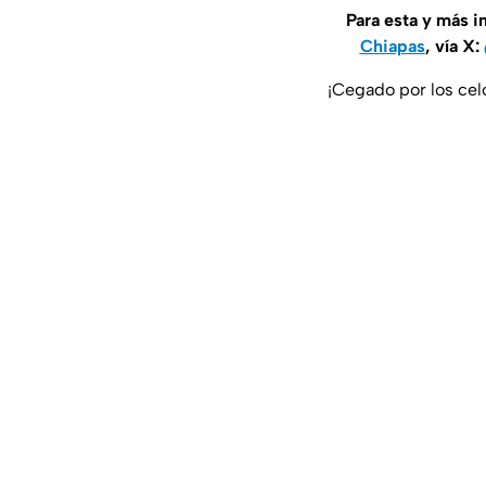
Para esta y más 
Chiapas
, vía X:
¡Cegado por los cel