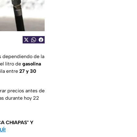
es dependiendo de la
l litro de
gasolina
ila entre
27 y 30
rar precios antes de
ras durante hoy 22
A CHIAPAS" Y
UÍ!