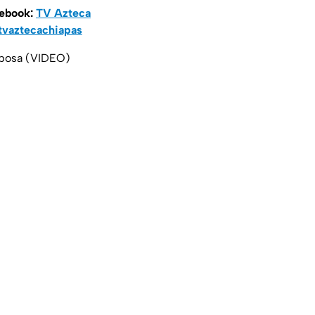
cebook:
TV Azteca
vaztecachiapas
esposa (VIDEO)