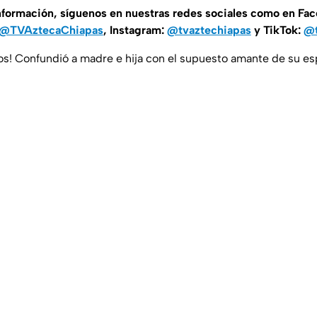
información, síguenos en nuestras redes sociales como en Fa
@TVAztecaChiapas
, Instagram:
@tvaztechiapas
y TikTok:
@t
os! Confundió a madre e hija con el supuesto amante de su 