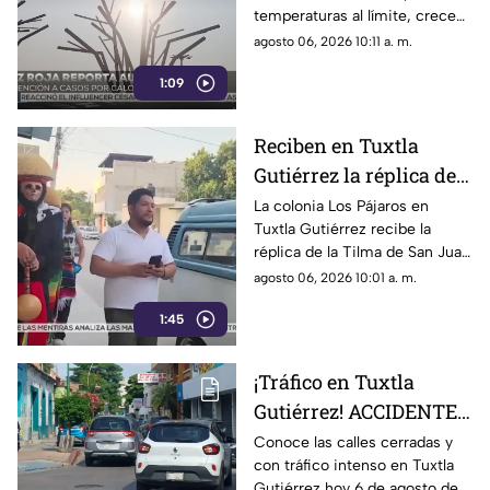
temperaturas al límite, crecen
deshidratación severa
los padecimientos por calor,
agosto 06, 2026 10:11 a. m.
hasta 20 casos de
1:09
deshidratación por altas
temperaturas.
Reciben en Tuxtla
Gutiérrez la réplica de
la Tilma de San Juan
La colonia Los Pájaros en
Tuxtla Gutiérrez recibe la
Diego rumbo a los 500
réplica de la Tilma de San Juan
años de las apariciones
Diego. Un símbolo de fe y
agosto 06, 2026 10:01 a. m.
guadalupanas
unión rumbo al quinto
1:45
centenario guadalupano.
¡Tráfico en Tuxtla
Gutiérrez! ACCIDENTES
dejan calles cerradas
Conoce las calles cerradas y
con tráfico intenso en Tuxtla
hoy 6 de agosto
Gutiérrez hoy 6 de agosto de