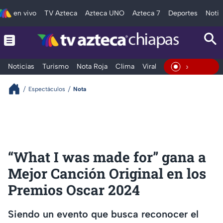
en vivo
TV Azteca
Azteca UNO
Azteca 7
Deportes
Notic
Noticias
Turismo
Nota Roja
Clima
Viral y Tendencia
Taba
En Vivo
Espectáculos
Nota
“What I was made for” gana a
Mejor Canción Original en los
Premios Oscar 2024
Siendo un evento que busca reconocer el