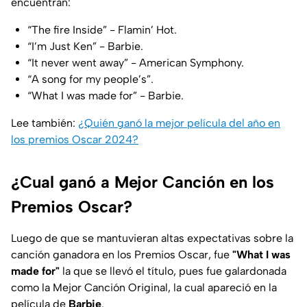
encuentran:
“The fire Inside” - Flamin’ Hot.
“I’m Just Ken” - Barbie.
“It never went away” - American Symphony.
“A song for my people’s”.
“What I was made for” - Barbie.
Lee también:
¿Quién ganó la mejor película del año en
los premios Oscar 2024?
¿Cual ganó a Mejor Canción en los
Premios Oscar?
Luego de que se mantuvieran altas expectativas sobre la
canción ganadora en los Premios Oscar, fue
"What I was
made for"
la que se llevó el título, pues fue galardonada
como la Mejor Canción Original, la cual apareció en la
película de
Barbie
.