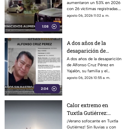
aumentaron un 53% en 2026
municipios con la
con 26 víctimas registradas.
mayoría de casos
Tapachula lidera la lista
agosto 06, 2026 11:02 a. m.
municipal con cinco casos
1:08
reportados por la FGE.
A dos años de la
desaparición de
Alfonso Cruz Pérez,
A dos años de la desaparición
de Alfonso Cruz Pérez en
convocan a nueva
Yajalón, su familia y el
jornada de búsqueda en
colectivo Buscadoras de los
agosto 06, 2026 10:55 a. m.
Yajalón
Altos de Chiapas convocan a
2:04
una nueva jornada de
búsqueda.
Calor extremo en
Tuxtla Gutiérrez:
Aumentan las
¡Verano sofocante en Tuxtla
Gutiérrez! Sin lluvias y con
emergencias por