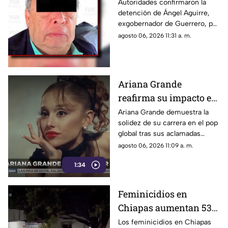
de Guerrero, por ocultar
Autoridades confirmaron la
detención de Ángel Aguirre,
evidencia del caso
exgobernador de Guerrero, por
Ayotzinapa
presuntamente ocultar
agosto 06, 2026 11:31 a. m.
evidencias sobre el paradero
de los 43 normalistas de
Ayotzinapa.
Ariana Grande
reafirma su impacto en
el pop global pese a las
Ariana Grande demuestra la
solidez de su carrera en el pop
críticas y su
global tras sus aclamadas
alejamiento de los
nominaciones por Wicked y
agosto 06, 2026 11:09 a. m.
escenarios
pese a las constantes críticas
1:34
en redes sociales.
Feminicidios en
Chiapas aumentan 53%
en 2026; estos son los
Los feminicidios en Chiapas