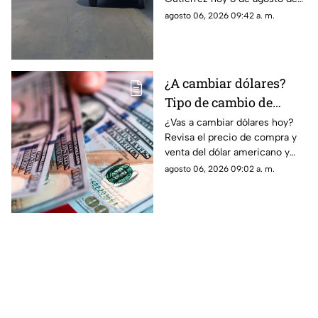
2026. Accidentes y otros
agosto 06, 2026 09:42 a. m.
factores que incrementan la
congestión vial.
¿A cambiar dólares?
Tipo de cambio de
dólar a pesos
¿Vas a cambiar dólares hoy?
Revisa el precio de compra y
mexicanos hoy 6 de
venta del dólar americano y
agosto
aprovecha el mejor tipo de
agosto 06, 2026 09:02 a. m.
cambio en pesos mexicanos
este jueves 6 de agosto.