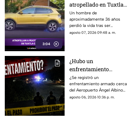
atropellado en Tuxtla
Gutiérrez, conductora
Un hombre de
aproximadamente 36 años
abandona la camioneta
perdió la vida tras ser
atropellado en el cruce de la 9ª
agosto 07, 2026 09:48 a. m.
Sur y 15 Oriente, en Tuxtla
3:04
Gutiérrez. Conoce los detalles
a continuación.
¿Hubo un
enfrentamiento
armado en el
¿Se registró un
enfrentamiento armado cerca
aeropuerto Ángel
del Aeropuerto Ángel Albino
Albino Corzo? Esto
Corzo? Autoridades
agosto 06, 2026 10:36 p. m.
dijeron las autoridades
confirmaron lo que en realidad
está ocurriendo.