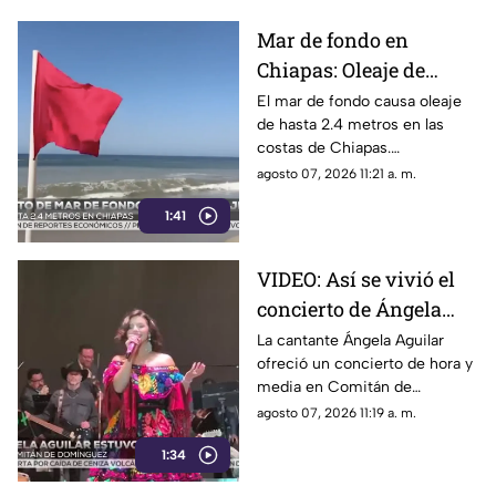
Mar de fondo en
Chiapas: Oleaje de
hasta 2.4 metros alerta
El mar de fondo causa oleaje
de hasta 2.4 metros en las
a las costas del estado
costas de Chiapas.
Autoridades reportan 9
agosto 07, 2026 11:21 a. m.
rescates acuáticos entre julio
1:41
y agosto e instan a extremar
precauciones.
VIDEO: Así se vivió el
concierto de Ángela
Aguilar en Comitán de
La cantante Ángela Aguilar
ofreció un concierto de hora y
Domínguez, Chiapas
media en Comitán de
Domínguez, donde sorprendió
agosto 07, 2026 11:19 a. m.
al público al portar un
1:34
tradicional vestido chiapaneco.