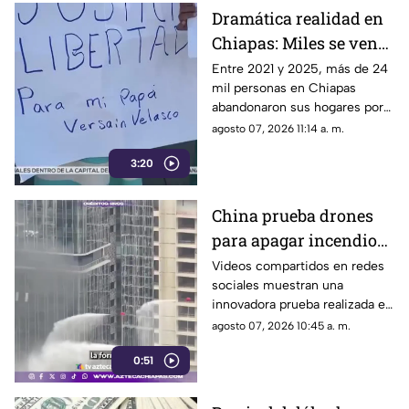
Dramática realidad en
Chiapas: Miles se ven
obligados a huir de sus
Entre 2021 y 2025, más de 24
mil personas en Chiapas
comunidades por la
abandonaron sus hogares por
violencia
la violencia. El Centro de
agosto 07, 2026 11:14 a. m.
Derechos Humanos Frayba
3:20
documenta esta grave crisis.
China prueba drones
para apagar incendios
en rascacielos y
Videos compartidos en redes
sociales muestran una
revoluciona la atención
innovadora prueba realizada en
de emergencias
China, donde drones
agosto 07, 2026 10:45 a. m.
equipados con cámaras
0:51
térmicas y sistemas de alta
presión fueron utilizados para
combatir incendios en