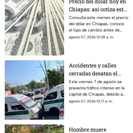
Precio del dólar hoy en
rascacielos, una tecnología
Chiapas: así cotiza este
que podría transformar la
respuesta a emergencias
viernes 7 de agosto de
Consulta este viernes el precio
urbanas.
del dólar en Chiapas, conoce
2026
el tipo de cambio antes de
comprar o vender divisas
agosto 07, 2026 10:28 a. m.
estadounidenses.
Accidentes y calles
cerradas desatan el
tráfico en Tuxtla
Este viernes 7 de agosto se
presenta tráfico intenso en la
Gutiérrez este viernes
capital de Chiapas, debido a
accidentes, calles cerradas y
agosto 07, 2026 10:17 a. m.
afectaciones de tránsito.
Hombre muere