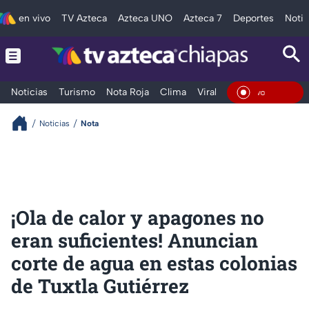
en vivo
TV Azteca
Azteca UNO
Azteca 7
Deportes
Notic
Noticias
Turismo
Nota Roja
Clima
Viral y Tendencia
Taba
En Viv
Noticias
Nota
¡Ola de calor y apagones no
eran suficientes! Anuncian
corte de agua en estas colonias
de Tuxtla Gutiérrez