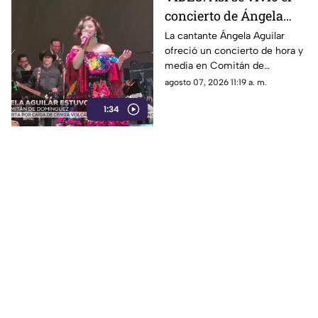
concierto de Ángela
Aguilar en Comitán de
La cantante Ángela Aguilar
ofreció un concierto de hora y
Domínguez, Chiapas
media en Comitán de
Domínguez, donde sorprendió
agosto 07, 2026 11:19 a. m.
al público al portar un
1:34
tradicional vestido chiapaneco.