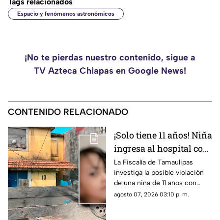
Tags relacionados
Espacio y fenómenos astronómicos
¡No te pierdas nuestro contenido, sigue a
TV Azteca Chiapas en Google News!
CONTENIDO RELACIONADO
¡Solo tiene 11 años! Niña
ingresa al hospital con
más de 5 meses de
La Fiscalía de Tamaulipas
investiga la posible violación
embarazo: autoridades
de una niña de 11 años con
investigan familiares
cinco meses de embarazo en
agosto 07, 2026 03:10 p. m.
Matamoros, todo apunta al
entorno familiar.