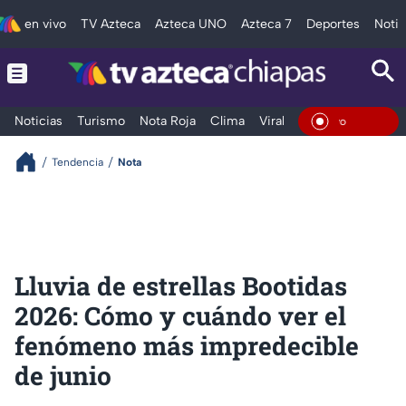
en vivo
TV Azteca
Azteca UNO
Azteca 7
Deportes
Notic
Noticias
Turismo
Nota Roja
Clima
Viral y Tendencia
Taba
En Vivo
Tendencia
Nota
Lluvia de estrellas Bootidas
2026: Cómo y cuándo ver el
fenómeno más impredecible
de junio