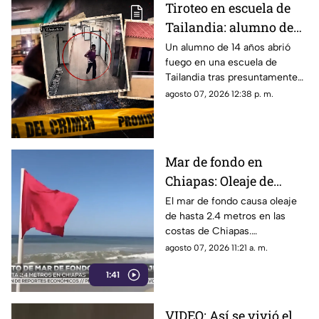
Tiroteo en escuela de
Tailandia: alumno de
14 años mata a cinco
Un alumno de 14 años abrió
fuego en una escuela de
profesores, a sus
Tailandia tras presuntamente
abuelos y deja decenas
matar a sus abuelos. El ataque
agosto 07, 2026 12:38 p. m.
de heridos
dejó siete víctimas mortales y
decenas de heridos.
Mar de fondo en
Chiapas: Oleaje de
hasta 2.4 metros alerta
El mar de fondo causa oleaje
de hasta 2.4 metros en las
a las costas del estado
costas de Chiapas.
Autoridades reportan 9
agosto 07, 2026 11:21 a. m.
rescates acuáticos entre julio
1:41
y agosto e instan a extremar
precauciones.
VIDEO: Así se vivió el