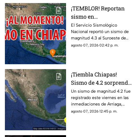
¡TEMBLOR! Reportan
sismo en
MAPASTEPEC, Chiapas,
El Servicio Sismológico
Nacional reportó un sismo de
hoy 7 de agosto del
magnitud 4.3 al Suroeste de
2026
MAPASTEPEC, Chiapas. Aquí
agosto 07, 2026 02:42 p. m.
te contamos todos los detalles.
¡Tiembla Chiapas!
Sismo de 4.2 sorprende
a Arriaga este viernes 7
Un sismo de magnitud 4.2 fue
registrado este viernes en las
de agosto
inmediaciones de Arriaga,
Chiapas, de acuerdo con el
agosto 07, 2026 12:45 p. m.
reporte sísmico.