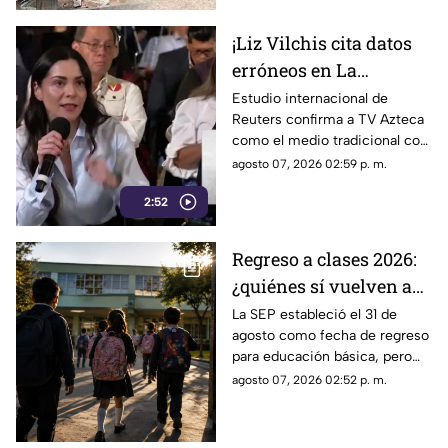
¡Liz Vilchis cita datos
erróneos en La
Mañanera: Estudio de
Estudio internacional de
Reuters confirma a TV Azteca
Reuters confirma
como el medio tradicional con
liderazgo de TV Azteca
mayor alcance y credibilidad
agosto 07, 2026 02:59 p. m.
en alcance y
en México, tras
credibilidad
2:52
inconsistencias en La
Mañanera.
Regreso a clases 2026:
¿quiénes sí vuelven a
las aulas el 31 de
La SEP estableció el 31 de
agosto como fecha de regreso
agosto?
para educación básica, pero
algunos estudiantes tendrán
agosto 07, 2026 02:52 p. m.
calendarios diferentes.