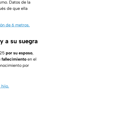
ismo. Datos de la
ués de que ella
tón de 6 metros.
y a su suegra
025
por su esposo
,
u
fallecimiento
en el
conocimiento por
hijo.