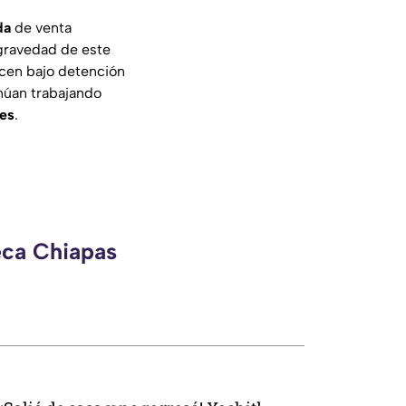
da
de venta
 gravedad de este
cen bajo detención
inúan trabajando
ues
.
eca Chiapas