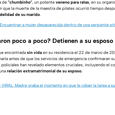
ia de
"chumbinho"
, un potente
veneno para ratas
, en su organ
an que la muerte de la maestra de pilates ocurrió tiempo desp
idelidad de su marido
.
Encuentran a mujer desaparecida dentro de una serpiente pi
ron poco a poco? Detienen a su esposo 
ue encontrada
sin vida
en su residencia el 22 de marzo de 2
marla antes de que los servicios de emergencia confirmaran s
s policiales han revelado elementos cruciales, incluyendo el 
 una
relación extramatrimonial de su esposo
.
VIRAL: Madre graba el momento en que le roban la tarea a su 