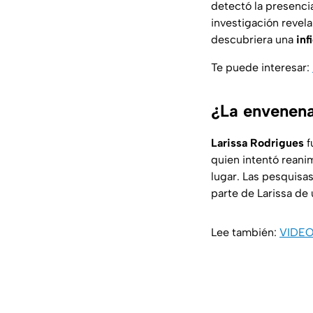
detectó la presenc
investigación revel
descubriera una
inf
Te puede interesar:
¿La envenena
Larissa Rodrigues
f
quien intentó reani
lugar. Las pesquisa
parte de Larissa de
Lee también:
VIDEO 