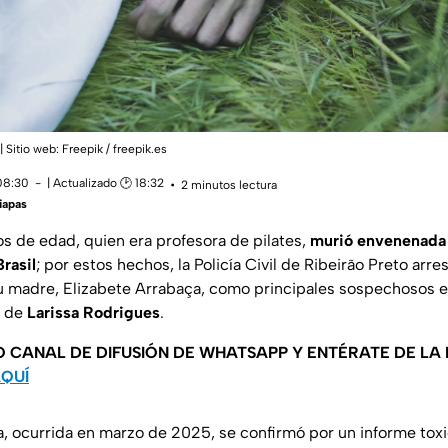
| Sitio web: Freepik / freepik.es
 08:30
| Actualizado 🕑 18:32
2 minutos lectura
iapas
s de edad, quien era profesora de pilates,
murió envenenada
Brasil
; por estos hechos, la Policía Civil de Ribeirão Preto arre
u madre, Elizabete Arrabaça, como principales sospechosos e
o de
Larissa Rodrigues
.
O CANAL DE DIFUSIÓN DE WHATSAPP Y ENTÉRATE DE LA
AQUÍ
a, ocurrida en marzo de 2025, se confirmó por un informe tox