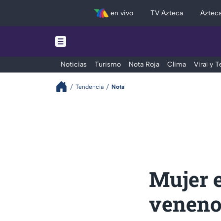
en vivo
TV Azteca
Aztec
Noticias
Turismo
Nota Roja
Clima
Viral y 
Tendencia
Nota
Mujer e
veneno 