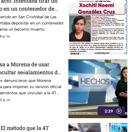
 acto: Intentaba tirar un
o en un contenedor de
LC
enido en San Cristóbal de Las
ntaba depositar en un contenedor
enía un becerro muerto.
6 p. m.
sa a Morena de usar
ocultar seńalamientos de
es denunciaron que Morena
a para imponer su versión oficial
amientos que vinculan a la 4T
a.
2 p. m.
2:29
 El método que la 4T