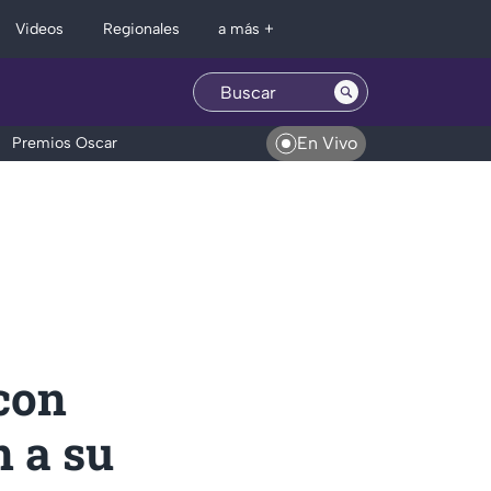
Regionales
Videos
a más +
En Vivo
Premios Oscar
con
n a su