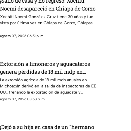
¡Salió de casa y no regresó! Xochitl
Noemi desapareció en Chiapa de Corzo
Xochitl Noemi González Cruz tiene 30 años y fue
vista por última vez en Chiapa de Corzo, Chiapas.
agosto 07, 2026 06:51 p. m.
Extorsión a limoneros y aguacateros
genera pérdidas de 18 mil mdp en
Michoacán
La extorsión agrícola de 18 mil mdp anuales en
Michoacán derivó en la salida de inspectores de EE.
UU., frenando la exportación de aguacate y
provocando severas pérdidas.
agosto 07, 2026 03:58 p. m.
¡Dejó a su hija en casa de un "hermano