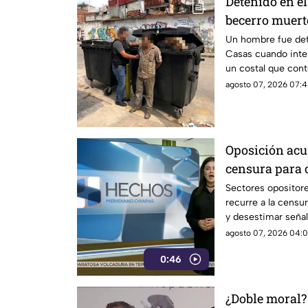
Detenido en el
becerro muert
basura en SC
Un hombre fue det
Casas cuando inte
un costal que cont
agosto 07, 2026 07:4
Oposición acu
censura para 
narcopolítica
Sectores opositor
recurre a la censur
y desestimar señal
con la narcopolític
agosto 07, 2026 04:0
0:46
¿Doble moral?