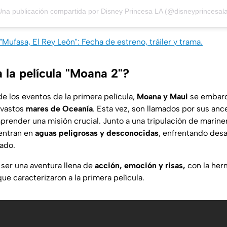
Una publicación compartida por Disney Princesa LA (@disneyprincesala
"Mufasa, El Rey León": Fecha de estreno, tráiler y trama.
 la película "Moana 2"?
e los eventos de la primera película,
Moana y Maui
se embarc
s vastos
mares de Oceanía
. Esta vez, son llamados por sus an
render una misión crucial. Junto a una tripulación de marine
entran en
aguas peligrosas y desconocidas
, enfrentando desa
ado.
 ser una aventura llena de
acción, emoción y risas,
con la her
ue caracterizaron a la primera película.