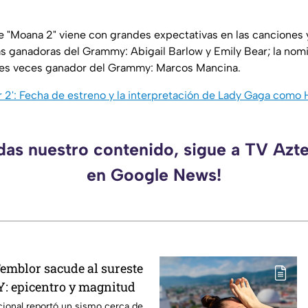
"Moana 2" viene con grandes expectativas en las canciones 
as ganadoras del Grammy: Abigail Barlow y Emily Bear; la no
 tres veces ganador del Grammy: Marcos Mancina.
r 2': Fecha de estreno y la interpretación de Lady Gaga como 
rdas nuestro contenido, sigue a TV Azt
en Google News!
Temblor sacude al sureste
: epicentro y magnitud
cional reportó un sismo cerca de