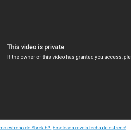
mo estreno de Shrek 5? ¡Empleada revela fecha de estreno!