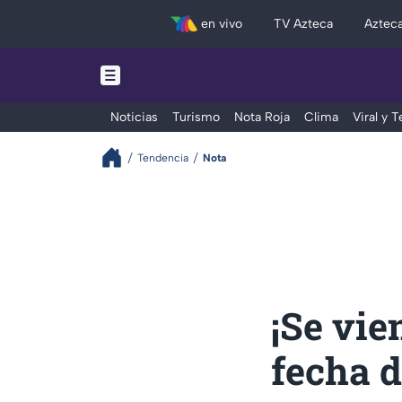
en vivo
TV Azteca
Aztec
Noticias
Turismo
Nota Roja
Clima
Viral y 
Tendencia
Nota
¡Se vie
fecha d