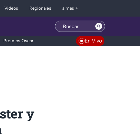
Regionales
Videos
a más +
En Vivo
Premios Oscar
ster y
a