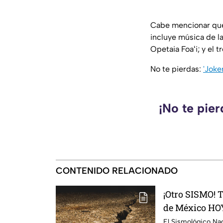
Cabe mencionar que 
incluye música de l
Opetaia Foaʻi; y el
No te pierdas:
'Joke
¡No te pie
CONTENIDO RELACIONADO
¡Otro SISMO! 
de México HOY
El Sismológico Na