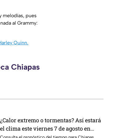
y melodías, pues
minada al Grammy:
Harley Quinn.
eca Chiapas
¿Calor extremo o tormentas? Así estará
el clima este viernes 7 de agosto en
Chiapas
Consulta el pronóstico del tiempo para Chiapas