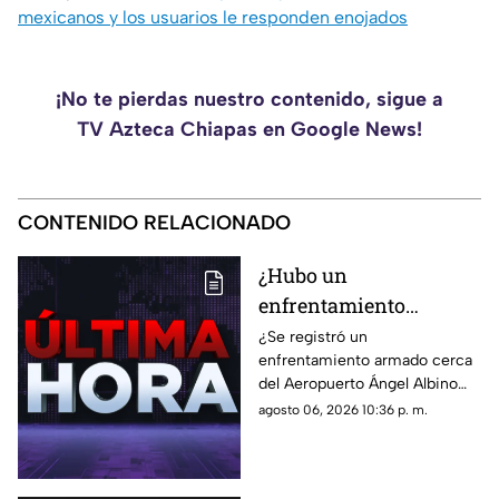
mexicanos y los usuarios le responden enojados
¡No te pierdas nuestro contenido, sigue a
TV Azteca Chiapas en Google News!
CONTENIDO RELACIONADO
¿Hubo un
enfrentamiento
armado en el
¿Se registró un
enfrentamiento armado cerca
aeropuerto Ángel
del Aeropuerto Ángel Albino
Albino Corzo? Esto
Corzo? Autoridades
agosto 06, 2026 10:36 p. m.
dijeron las autoridades
confirmaron lo que en realidad
está ocurriendo.