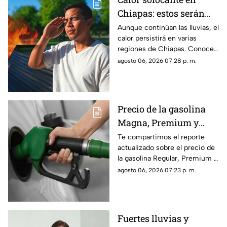
Chiapas: estos serán
los municipios con las
Aunque continúan las lluvias, el
calor persistirá en varias
temperaturas más altas
regiones de Chiapas. Conoce
este viernes 7 de agosto
cuáles serán los municipios
agosto 06, 2026 07:28 p. m.
con las temperaturas más
altas.
Precio de la gasolina
Magna, Premium y
Diésel en Chiapas:
Te compartimos el reporte
actualizado sobre el precio de
costo por municipio
la gasolina Regular, Premium y
este viernes 7 de agosto
Diésel en las estaciones de
agosto 06, 2026 07:23 p. m.
servicio de Chiapas para este
cierre de semana.
Fuertes lluvias y