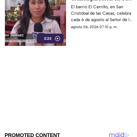
Cristóbal de las Casas:
El barrio El Cerrillo, en San
Cristóbal de las Casas, celebra
Tradición y fe en El
cada 6 de agosto al Señor de la
Cerrillo
Transfiguración con misas,
agosto 06, 2026 07:10 p. m.
oraciones y muestras de
2:23
devoción.