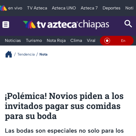
en vivo
TV Azteca
Azteca UNO
Azteca 7
Deportes
Notic
Noticias
Turismo
Nota Roja
Clima
Viral y Tendencia
Taba
En Vivo
Tendencia
Nota
¡Polémica! Novios piden a los
invitados pagar sus comidas
para su boda
Las bodas son especiales no solo para los