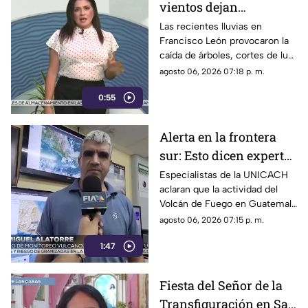
vientos dejan
viviendas dañadas en
Las recientes lluvias en
Francisco León provocaron la
Francisco León,
caída de árboles, cortes de luz
Chiapas
y daños en casas de la
agosto 06, 2026 07:18 p. m.
comunidad El Naranjo.
0:55
Protección Civil ya auxilia.
Alerta en la frontera
sur: Esto dicen expertos
sobre el Volcán de
Especialistas de la UNICACH
aclaran que la actividad del
Fuego y la ceniza en
Volcán de Fuego en Guatemala
Chiapas
no representa peligro para
agosto 06, 2026 07:15 p. m.
Chiapas ni reactiva a los
1:47
volcanes Tacaná o El Chichón.
Fiesta del Señor de la
Transfiguración en San