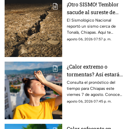
¡Otro SISMO! Temblor
sacude al sureste de
México HOY: epicentro
El Sismológico Nacional
reportó un sismo cerca de
y magnitud
Tonalá, Chiapas. Aquí te
contamos todos los detalles
agosto 06, 2026 07:57 p. m.
del movimiento telúrico de
hoy 6 de agosto de 2026.
¿Calor extremo o
tormentas? Así estará
el clima este viernes 7
Consulta el pronóstico del
tiempo para Chiapas este
de agosto en Chiapas
viernes 7 de agosto. Conoce
las regiones con probabilidad
agosto 06, 2026 07:45 p. m.
de lluvias y las zonas donde
predominará el ambiente
caluroso.
Calor sofocante en