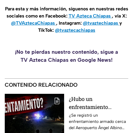
Para esta y más información, síguenos en nuestras redes
sociales como en Facebook:
TV Azteca Chiapas
, vía X:
@TVAztecaChiapas
, Instagram:
@tvaztechiapas
y
TikTok:
@tvaztecachiapas
¡No te pierdas nuestro contenido, sigue a
TV Azteca Chiapas en Google News!
CONTENIDO RELACIONADO
¿Hubo un
enfrentamiento
armado en el
¿Se registró un
enfrentamiento armado cerca
aeropuerto Ángel
del Aeropuerto Ángel Albino
Albino Corzo? Esto