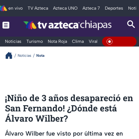
en vivo
TV Azteca
Azteca UNO
Azteca 7
Deportes
Notic
Noticias
Turismo
Nota Roja
Clima
Viral y Tendencia
Taba
En Vivo
Noticias
Nota
¡Niño de 3 años desapareció en
San Fernando! ¿Dónde está
Álvaro Wilber?
Álvaro Wilber fue visto por última vez en