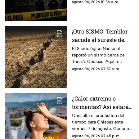
Corzo? Autoridades
agosto 06, 2026 10:36 p. m.
dijeron las autoridades
confirmaron lo que en realidad
está ocurriendo.
¡Otro SISMO! Temblor
sacude al sureste de
México HOY: epicentro
El Sismológico Nacional
reportó un sismo cerca de
y magnitud
Tonalá, Chiapas. Aquí te
contamos todos los detalles
agosto 06, 2026 07:57 p. m.
del movimiento telúrico de
hoy 6 de agosto de 2026.
¿Calor extremo o
tormentas? Así estará
el clima este viernes 7
Consulta el pronóstico del
tiempo para Chiapas este
de agosto en Chiapas
viernes 7 de agosto. Conoce
las regiones con probabilidad
agosto 06, 2026 07:45 p. m.