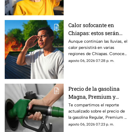
de lluvias y las zonas donde
predominará el ambiente
caluroso.
Calor sofocante en
Chiapas: estos serán
los municipios con las
Aunque continúan las lluvias, el
calor persistirá en varias
temperaturas más altas
regiones de Chiapas. Conoce
este viernes 7 de agosto
cuáles serán los municipios
agosto 06, 2026 07:28 p. m.
con las temperaturas más
altas.
Precio de la gasolina
Magna, Premium y
Diésel en Chiapas:
Te compartimos el reporte
actualizado sobre el precio de
costo por municipio
la gasolina Regular, Premium y
este viernes 7 de agosto
Diésel en las estaciones de
agosto 06, 2026 07:23 p. m.
servicio de Chiapas para este