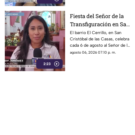
Fiesta del Señor de la
Transfiguración en San
Cristóbal de las Casas:
El barrio El Cerrillo, en San
Cristóbal de las Casas, celebra
Tradición y fe en El
cada 6 de agosto al Señor de la
Cerrillo
Transfiguración con misas,
agosto 06, 2026 07:10 p. m.
oraciones y muestras de
2:23
devoción.