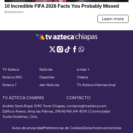
TV Azteca
Noticias
a más +
Azteca UNO
Deportes
Videos
Azteca 7
adn Noticias
TV Azteca Internacional
TV AZTECA CHIAPAS
CONTACTO
Andrés Serra Rojas 1090 Torre Chiapas,
contacto@tvazteca.com
Edificio Anexo, Amp las Palmas, 29040
961 691 4010 | Conmutador
Tuxtla Gutiérrez, Chis.
Aviso de privacidad
Preferencias de Cookies
Derechos
Inversionistas