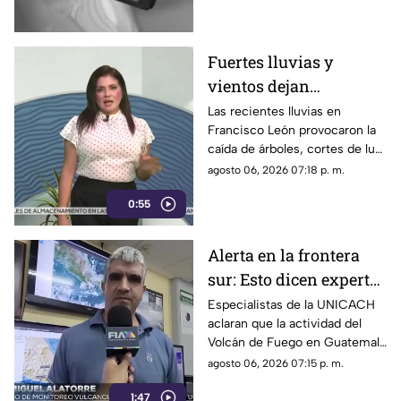
cierre de semana.
Fuertes lluvias y
vientos dejan
viviendas dañadas en
Las recientes lluvias en
Francisco León provocaron la
Francisco León,
caída de árboles, cortes de luz
Chiapas
y daños en casas de la
agosto 06, 2026 07:18 p. m.
comunidad El Naranjo.
0:55
Protección Civil ya auxilia.
Alerta en la frontera
sur: Esto dicen expertos
sobre el Volcán de
Especialistas de la UNICACH
aclaran que la actividad del
Fuego y la ceniza en
Volcán de Fuego en Guatemala
Chiapas
no representa peligro para
agosto 06, 2026 07:15 p. m.
Chiapas ni reactiva a los
1:47
volcanes Tacaná o El Chichón.