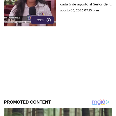
Tradición y fe en El
cada 6 de agosto al Señor de la
Cerrillo
Transfiguración con misas,
agosto 06, 2026 07:10 p. m.
oraciones y muestras de
2:23
devoción.