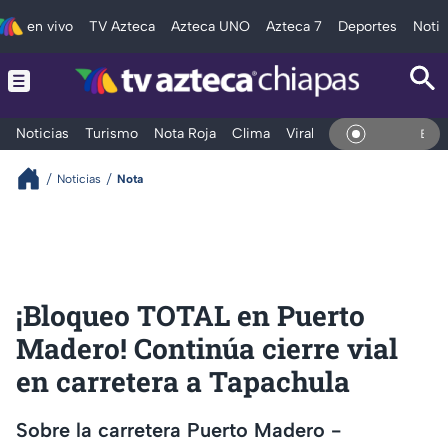
en vivo
TV Azteca
Azteca UNO
Azteca 7
Deportes
Notic
Noticias
Turismo
Nota Roja
Clima
Viral y Tendencia
Taba
En Vivo
Noticias
Nota
¡Bloqueo TOTAL en Puerto
Madero! Continúa cierre vial
en carretera a Tapachula
Sobre la carretera Puerto Madero -