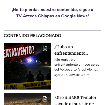
¡No te pierdas nuestro contenido, sigue a
TV Azteca Chiapas en Google News!
CONTENIDO RELACIONADO
¿Hubo un
enfrentamiento
armado en el
¿Se registró un
enfrentamiento armado cerca
aeropuerto Ángel
del Aeropuerto Ángel Albino
Albino Corzo? Esto
Corzo? Autoridades
agosto 06, 2026 10:36 p. m.
dijeron las autoridades
confirmaron lo que en realidad
está ocurriendo.
¡Otro SISMO! Temblor
sacude al sureste de