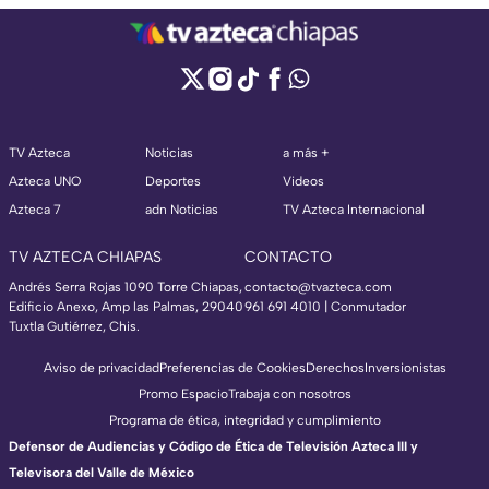
TV Azteca
Noticias
a más +
Azteca UNO
Deportes
Videos
Azteca 7
adn Noticias
TV Azteca Internacional
TV AZTECA CHIAPAS
CONTACTO
Andrés Serra Rojas 1090 Torre Chiapas,
contacto@tvazteca.com
Edificio Anexo, Amp las Palmas, 29040
961 691 4010 | Conmutador
Tuxtla Gutiérrez, Chis.
Aviso de privacidad
Preferencias de Cookies
Derechos
Inversionistas
Promo Espacio
Trabaja con nosotros
Programa de ética, integridad y cumplimiento
Defensor de Audiencias y Código de Ética de Televisión Azteca III y
Televisora del Valle de México