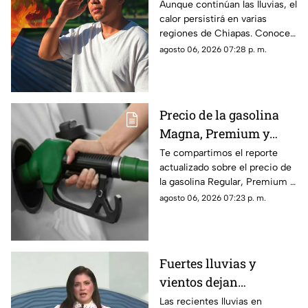
los municipios con las
Aunque continúan las lluvias, el
calor persistirá en varias
temperaturas más altas
regiones de Chiapas. Conoce
este viernes 7 de agosto
cuáles serán los municipios
agosto 06, 2026 07:28 p. m.
con las temperaturas más
altas.
Precio de la gasolina
Magna, Premium y
Diésel en Chiapas:
Te compartimos el reporte
actualizado sobre el precio de
costo por municipio
la gasolina Regular, Premium y
este viernes 7 de agosto
Diésel en las estaciones de
agosto 06, 2026 07:23 p. m.
servicio de Chiapas para este
cierre de semana.
Fuertes lluvias y
vientos dejan
viviendas dañadas en
Las recientes lluvias en