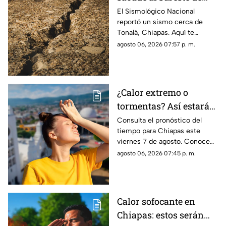
México HOY: epicentro
El Sismológico Nacional
reportó un sismo cerca de
y magnitud
Tonalá, Chiapas. Aquí te
contamos todos los detalles
agosto 06, 2026 07:57 p. m.
del movimiento telúrico de
hoy 6 de agosto de 2026.
¿Calor extremo o
tormentas? Así estará
el clima este viernes 7
Consulta el pronóstico del
tiempo para Chiapas este
de agosto en Chiapas
viernes 7 de agosto. Conoce
las regiones con probabilidad
agosto 06, 2026 07:45 p. m.
de lluvias y las zonas donde
predominará el ambiente
caluroso.
Calor sofocante en
Chiapas: estos serán