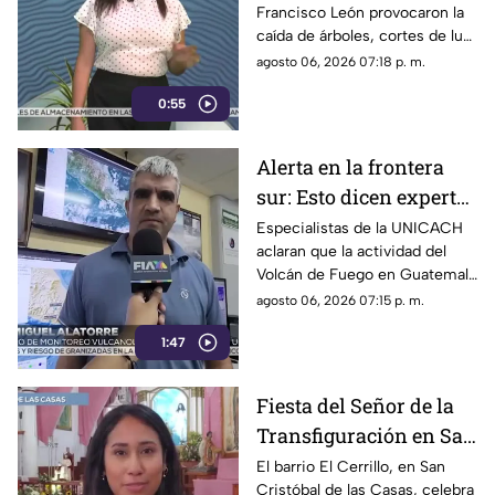
Francisco León provocaron la
Francisco León,
caída de árboles, cortes de luz
Chiapas
y daños en casas de la
agosto 06, 2026 07:18 p. m.
comunidad El Naranjo.
0:55
Protección Civil ya auxilia.
Alerta en la frontera
sur: Esto dicen expertos
sobre el Volcán de
Especialistas de la UNICACH
aclaran que la actividad del
Fuego y la ceniza en
Volcán de Fuego en Guatemala
Chiapas
no representa peligro para
agosto 06, 2026 07:15 p. m.
Chiapas ni reactiva a los
1:47
volcanes Tacaná o El Chichón.
Fiesta del Señor de la
Transfiguración en San
Cristóbal de las Casas:
El barrio El Cerrillo, en San
Cristóbal de las Casas, celebra