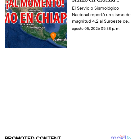
Hidalgo, Chiapas, hoy 5
El Servicio Sismológico
Nacional reportó un sismo de
de agosto del 2026
magnitud 4.2 al Suroeste de
Ciudad Hidalgo, Chiapas. Aquí
agosto 05, 2026 05:38 p. m.
te contamos todos los detalles.