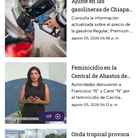
Ajuste en las
gasolineras de Chiapas:
Precio de la Magna,
Consulta la información
actualizada sobre el precio de
Premium y Diésel este
la gasolina Regular, Premium y
jueves 6 de agosto
Diésel en las estaciones de
agosto 05, 2026 06:58 p. m.
servicio de Chiapas para este
jueves.
Feminicidio en la
Central de Abastos de
Comitán: capturan a
Autoridades detuvieron a
Francisco “N” y Carol “N” por
dos implicados, una
el feminicidio de Cecilia
detención ocurrió en
Viviana en Comitán. La Fiscalía
agosto 05, 2026 06:12 p. m.
Jalisco
investiga el ataque como
1:17
disputas entre locatarios.
Onda tropical provoca