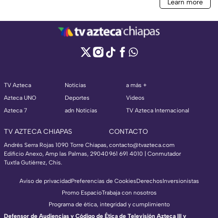
TV Azteca
Noticias
a más +
Azteca UNO
Deportes
Videos
Azteca 7
adn Noticias
TV Azteca Internacional
TV AZTECA CHIAPAS
CONTACTO
Andrés Serra Rojas 1090 Torre Chiapas,
contacto@tvazteca.com
Edificio Anexo, Amp las Palmas, 29040
961 691 4010 | Conmutador
Tuxtla Gutiérrez, Chis.
Aviso de privacidad
Preferencias de Cookies
Derechos
Inversionistas
Promo Espacio
Trabaja con nosotros
Programa de ética, integridad y cumplimiento
Defensor de Audiencias y Código de Ética de Televisión Azteca III y