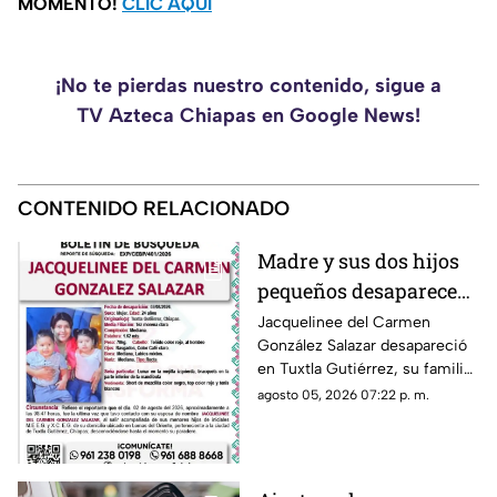
MOMENTO!
CLIC AQUÍ
¡No te pierdas nuestro contenido, sigue a
TV Azteca Chiapas en Google News!
CONTENIDO RELACIONADO
Madre y sus dos hijos
pequeños desaparecen
en Tuxtla Gutiérrez ¡Su
Jacquelinee del Carmen
González Salazar desapareció
esposo levantó una
en Tuxtla Gutiérrez, su familia
ficha de busqueda!
lo busca, por lo que han
agosto 05, 2026 07:22 p. m.
activado un ficha para dar con
su paradero.