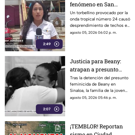
fenómeno en San
Cristóbal: torbellino
Un torbellino provocado por la
onda tropical número 24 causó
desprende techos de
desprendimiento de techos en
locales y derriba
un mercado y la caída de
agosto 05, 2026 06:02 p. m.
árboles
árboles sobre vehículos en San
2:49
Cristóbal de Las Casas.
Justicia para Beany:
atrapan a presunto
f3minic1da en Sinaloa
Tras la detención del presunto
feminicida de Beany en
y exigen investigar red
Sinaloa, la familia de la joven
de complicidad
exige la pena máxima y
agosto 05, 2026 05:46 p. m.
denuncia que los cómplices
2:07
del crimen siguen prófugos.
¡TEMBLOR! Reportan
sismo en Ciudad