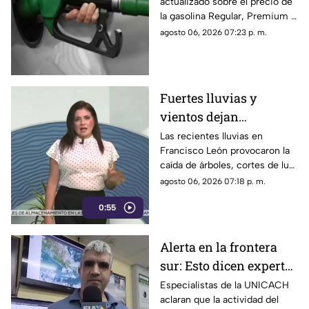
actualizado sobre el precio de
costo por municipio
la gasolina Regular, Premium y
este viernes 7 de agosto
Diésel en las estaciones de
agosto 06, 2026 07:23 p. m.
servicio de Chiapas para este
cierre de semana.
Fuertes lluvias y
vientos dejan
viviendas dañadas en
Las recientes lluvias en
Francisco León provocaron la
Francisco León,
caída de árboles, cortes de luz
Chiapas
y daños en casas de la
agosto 06, 2026 07:18 p. m.
comunidad El Naranjo.
0:55
Protección Civil ya auxilia.
Alerta en la frontera
sur: Esto dicen expertos
sobre el Volcán de
Especialistas de la UNICACH
aclaran que la actividad del
Fuego y la ceniza en