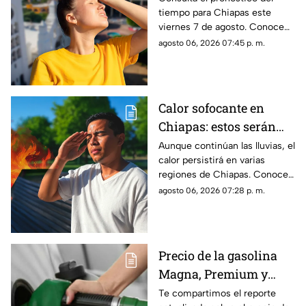
tiempo para Chiapas este
de agosto en Chiapas
viernes 7 de agosto. Conoce
las regiones con probabilidad
agosto 06, 2026 07:45 p. m.
de lluvias y las zonas donde
predominará el ambiente
caluroso.
Calor sofocante en
Chiapas: estos serán
los municipios con las
Aunque continúan las lluvias, el
calor persistirá en varias
temperaturas más altas
regiones de Chiapas. Conoce
este viernes 7 de agosto
cuáles serán los municipios
agosto 06, 2026 07:28 p. m.
con las temperaturas más
altas.
Precio de la gasolina
Magna, Premium y
Diésel en Chiapas:
Te compartimos el reporte