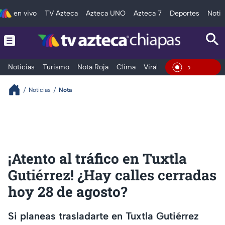
en vivo
TV Azteca
Azteca UNO
Azteca 7
Deportes
Notic
Noticias
Turismo
Nota Roja
Clima
Viral y Tendencia
Taba
En Vivo
Noticias
Nota
¡Atento al tráfico en Tuxtla
Gutiérrez! ¿Hay calles cerradas
hoy 28 de agosto?
Si planeas trasladarte en Tuxtla Gutiérrez