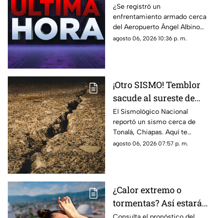
armado en el
¿Se registró un
enfrentamiento armado cerca
aeropuerto Ángel
del Aeropuerto Ángel Albino
Albino Corzo? Esto
Corzo? Autoridades
agosto 06, 2026 10:36 p. m.
dijeron las autoridades
confirmaron lo que en realidad
está ocurriendo.
¡Otro SISMO! Temblor
sacude al sureste de
México HOY: epicentro
El Sismológico Nacional
reportó un sismo cerca de
y magnitud
Tonalá, Chiapas. Aquí te
contamos todos los detalles
agosto 06, 2026 07:57 p. m.
del movimiento telúrico de
hoy 6 de agosto de 2026.
¿Calor extremo o
tormentas? Así estará
el clima este viernes 7
Consulta el pronóstico del