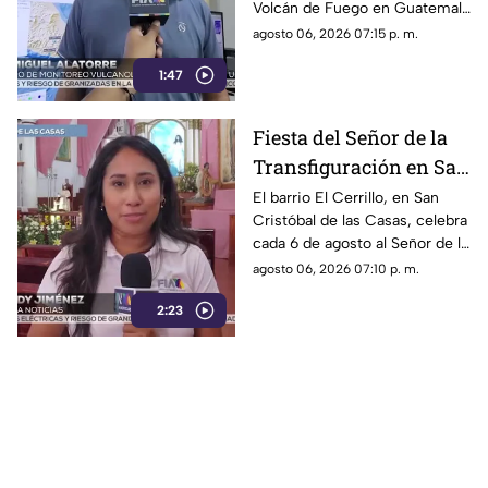
Volcán de Fuego en Guatemala
Chiapas
no representa peligro para
agosto 06, 2026 07:15 p. m.
Chiapas ni reactiva a los
1:47
volcanes Tacaná o El Chichón.
Fiesta del Señor de la
Transfiguración en San
Cristóbal de las Casas:
El barrio El Cerrillo, en San
Cristóbal de las Casas, celebra
Tradición y fe en El
cada 6 de agosto al Señor de la
Cerrillo
Transfiguración con misas,
agosto 06, 2026 07:10 p. m.
oraciones y muestras de
2:23
devoción.