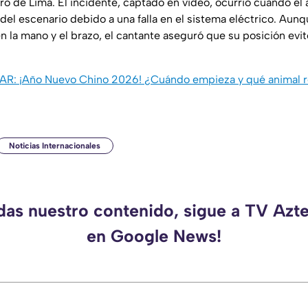
ro de Lima. El incidente, captado en video, ocurrió cuando el 
del escenario debido a una falla en el sistema eléctrico. Aunq
n la mano y el brazo, el cantante aseguró que su posición evit
SAR:
¡Año Nuevo Chino 2026! ¿Cuándo empieza y qué animal r
Noticias Internacionales
rdas nuestro contenido, sigue a TV Azt
en Google News!