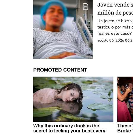
Joven vende su
millón de pesos
en redes socia
Un joven se hizo vi
testículo por más 
real es este caso?
agosto 06, 2026 06:2