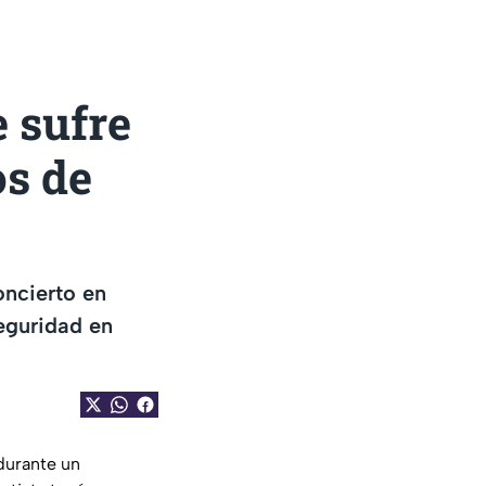
e sufre
os de
oncierto en
seguridad en
urante un