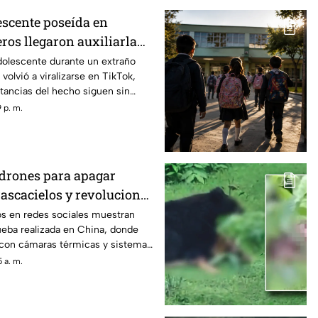
escente poseída en
ros llegaron auxiliarla
 ocurrió?
dolescente durante un extraño
volvió a viralizarse en TikTok,
tancias del hecho siguen sin
 p. m.
drones para apagar
rascacielos y revoluciona
e emergencias
s en redes sociales muestran
ueba realizada en China, donde
con cámaras térmicas y sistemas
eron utilizados para combatir
 a. m.
cielos, una tecnología que podría
puesta a emergencias urbanas.