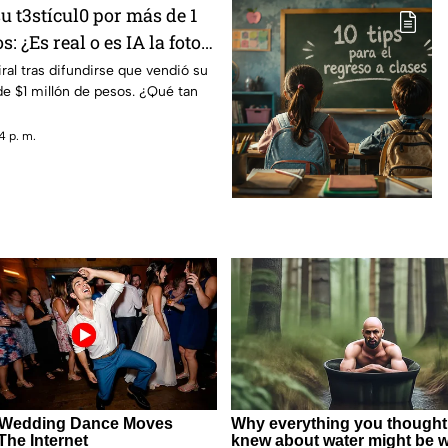
 t3stícul0 por más de 1
: ¿Es real o es IA la foto
les?
ral tras difundirse que vendió su
de $1 millón de pesos. ¿Qué tan
4 p. m.