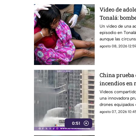
Video de adol
Tonalá: bombe
¿Qué es lo que
Un video de una a
episodio en Tonalá 
aunque las circuns
aclararse.
agosto 08, 2026 12:59
China prueba 
incendios en 
la atención d
Videos compartido
una innovadora pr
drones equipados 
de alta presión fu
agosto 07, 2026 10:45
incendios en rasca
0:51
transformar la res