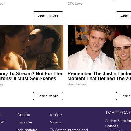
TV AZTECA 
ca
Noticias
a más +
Andrés Serra Ro
UNO
Deportes
Videos
Chiapas,
adn Noticias
TV Azteca Internacional