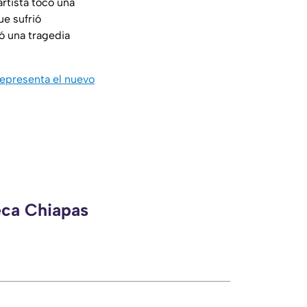
artista tocó una
ue sufrió
ó una tragedia
epresenta el nuevo
eca Chiapas