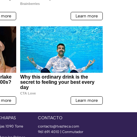
CHIAPAS
CONTACTO
jas 1090 Torre
contacto@tvazteca.com
961 691 4010 | Conmutador