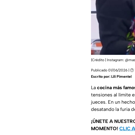
|Crédito | Instagram: @m
Publicado 01/06/2026 | 🕑 
Escrito por:
Lili Pimentel
La
cocina más famo
tensiones al límite 
jueces. En un hech
desatando la furia d
¡ÚNETE A NUESTR
MOMENTO!
CLIC 