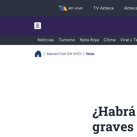
en vivo
TV Azteca
Aztec
Noticias
Turismo
Nota Roja
Clima
Viral y 
MasterChef EN VIVO
Nota
¿Habrá 
graves