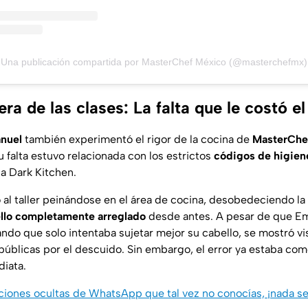
Una publicación compartida por MasterChef México (@masterchefmx)
a de las clases: La falta que le costó el
nuel
también experimentó el rigor de la cocina de
MasterChe
 falta estuvo relacionada con los estrictos
códigos de higien
la
Dark Kitchen
.
ó al taller peinándose en el área de cocina, desobedeciendo la 
llo completamente arreglado
desde antes. A pesar de que E
do que solo intentaba sujetar mejor su cabello, se mostró 
públicas por el descuido. Sin embargo, el error ya estaba com
iata.
ciones ocultas de WhatsApp que tal vez no conocías, ¡nada ser