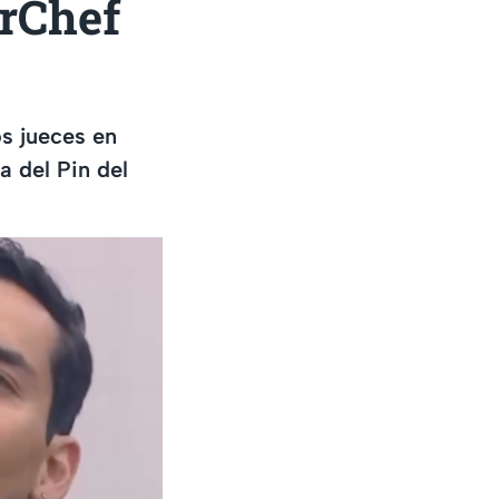
rChef
os jueces en
a del Pin del