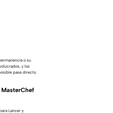
permanencia o su
volucrados, y los
osible pase directo
de MasterChef
 para Lancer y