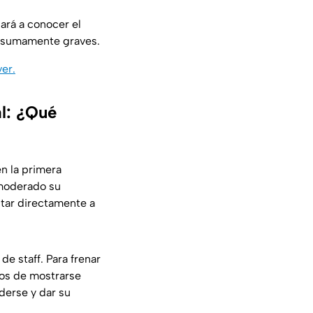
dará a conocer el
es sumamente graves.
er.
al: ¿Qué
n la primera
 moderado su
tar directamente a
de staff. Para frenar
ejos de mostrarse
derse y dar su