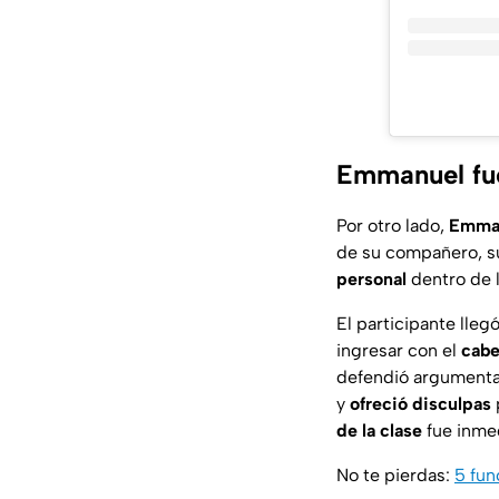
Emmanuel fuer
Por otro lado,
Emma
de su compañero, su
personal
dentro de 
El participante lleg
ingresar con el
cabe
defendió argumentan
y
ofreció disculpas
de la clase
fue inmed
No te pierdas:
5 fun