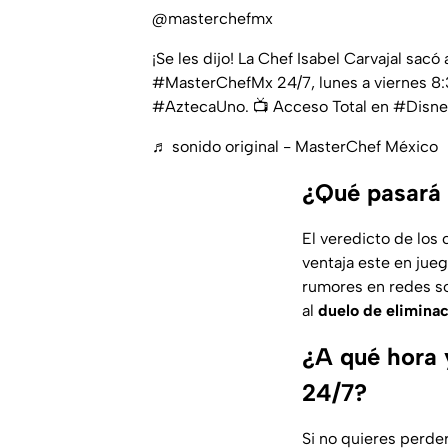
@masterchefmx
¡Se les dijo! La Chef Isabel Carvajal sacó
#MasterChefMx 24/7, lunes a viernes 8:
#AztecaUno. 📺⁣⁣ Acceso Total en #Disne
♬ sonido original - MasterChef México
¿Qué pasará
El veredicto de los
ventaja este en jueg
rumores en redes s
al
duelo de elimina
¿A qué hora y
24/7?
Si no quieres perder