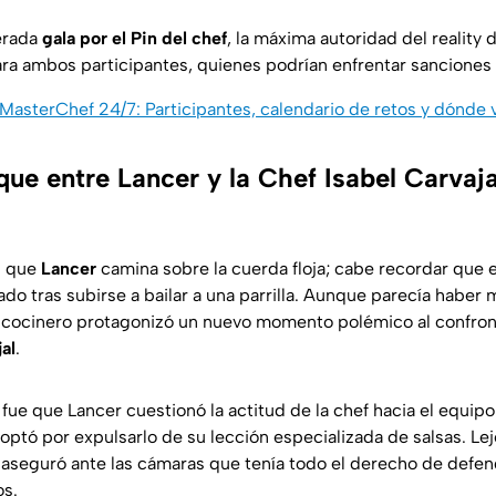
erada
gala por el Pin del chef
, la máxima autoridad del reality 
para ambos participantes, quienes podrían enfrentar sancion
MasterChef 24/7: Participantes, calendario de retos y dónde v
que entre Lancer y la Chef Isabel Carvaj
z que
Lancer
camina sobre la cuerda floja; cabe recordar que e
do tras subirse a bailar a una parrilla. Aunque parecía haber
 cocinero protagonizó un nuevo momento polémico al confron
al
.
o
fue que Lancer cuestionó la actitud de la chef hacia el equipo 
f optó por expulsarlo de su lección especializada de salsas. L
 aseguró ante las cámaras que tenía todo el derecho de defen
os.