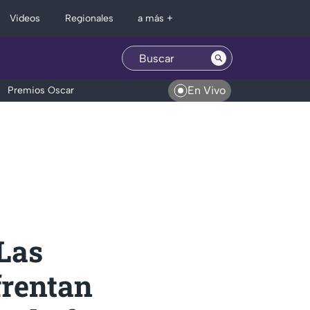
Regionales
Videos
a más +
En Vivo
Premios Oscar
 Las
frentan