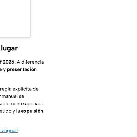
 lugar
f 2026.
A diferencia
e y presentación
regla explícita de
mmanuel se
visiblemente apenado
etido y la
expulsión
á igual!