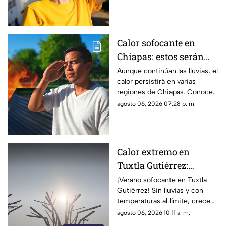
de lluvias y las zonas donde
predominará el ambiente
caluroso.
Calor sofocante en
Chiapas: estos serán
los municipios con las
Aunque continúan las lluvias, el
calor persistirá en varias
temperaturas más altas
regiones de Chiapas. Conoce
este viernes 7 de agosto
cuáles serán los municipios
agosto 06, 2026 07:28 p. m.
con las temperaturas más
altas.
Calor extremo en
Tuxtla Gutiérrez:
Aumentan las
¡Verano sofocante en Tuxtla
Gutiérrez! Sin lluvias y con
emergencias por
temperaturas al límite, crecen
deshidratación severa
los padecimientos por calor,
agosto 06, 2026 10:11 a. m.
hasta 20 casos de