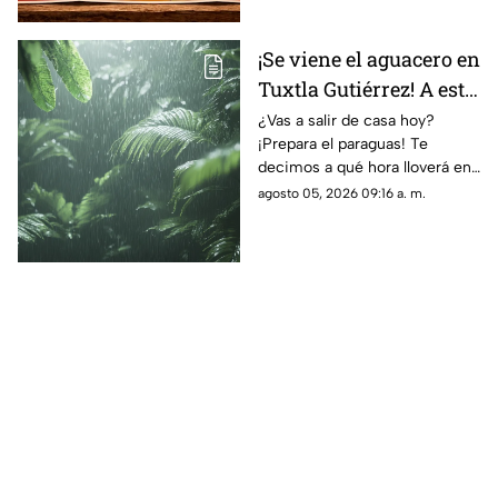
¡Se viene el aguacero en
Tuxtla Gutiérrez! A esta
HORA habrá LLUVIAS
¿Vas a salir de casa hoy?
¡Prepara el paraguas! Te
intensas hoy 5 de
decimos a qué hora lloverá en
agosto
Tuxtla Gutiérrez, según el
agosto 05, 2026 09:16 a. m.
pronóstico de Conagua y
Protección Civil.