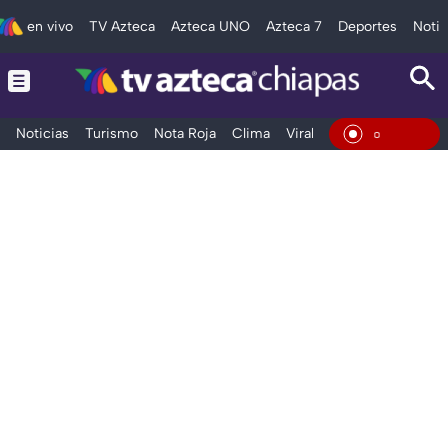
en vivo
TV Azteca
Azteca UNO
Azteca 7
Deportes
Notic
Noticias
Turismo
Nota Roja
Clima
Viral y Tendencia
Taba
En Viv