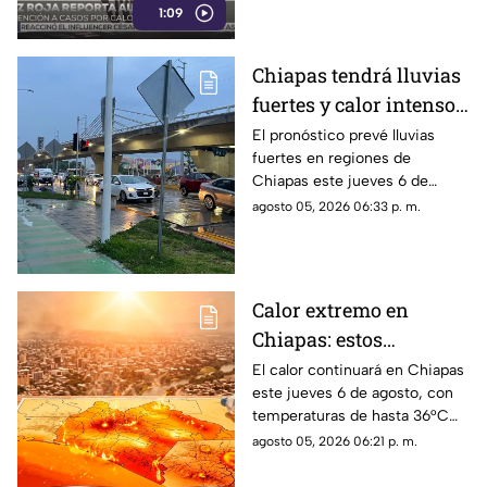
1:09
deshidratación por altas
temperaturas.
Chiapas tendrá lluvias
fuertes y calor intenso
este jueves 6 de agosto
El pronóstico prevé lluvias
fuertes en regiones de
Chiapas este jueves 6 de
agosto, mientras el ambiente
agosto 05, 2026 06:33 p. m.
continuará caluroso en gran
parte del estado.
Calor extremo en
Chiapas: estos
municipios alcanzarán
El calor continuará en Chiapas
este jueves 6 de agosto, con
hasta 36°C este jueves
temperaturas de hasta 36°C
en algunos municipios y
agosto 05, 2026 06:21 p. m.
ambiente muy caluroso.