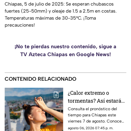
Chiapas, 5 de julio de 2025: Se esperan chubascos
fuertes (25-50mm) y oleaje de 1.5 a 2.5m en costas.
Temperaturas máximas de 30-35°C. ¡Toma
precauciones!
¡No te pierdas nuestro contenido, sigue a
TV Azteca Chiapas en Google News!
CONTENIDO RELACIONADO
¿Calor extremo o
tormentas? Así estará
el clima este viernes 7
Consulta el pronóstico del
tiempo para Chiapas este
de agosto en Chiapas
viernes 7 de agosto. Conoce
las regiones con probabilidad
agosto 06, 2026 07:45 p. m.