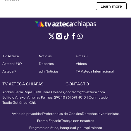
TV Azteca
Noticias
a más +
Azteca UNO
Deportes
Videos
Azteca 7
adn Noticias
TV Azteca Internacional
TV AZTECA CHIAPAS
CONTACTO
Andrés Serra Rojas 1090 Torre Chiapas,
contacto@tvazteca.com
Edificio Anexo, Amp las Palmas, 29040
961 691 4010 | Conmutador
Tuxtla Gutiérrez, Chis.
Aviso de privacidad
Preferencias de Cookies
Derechos
Inversionistas
Promo Espacio
Trabaja con nosotros
Programa de ética, integridad y cumplimiento