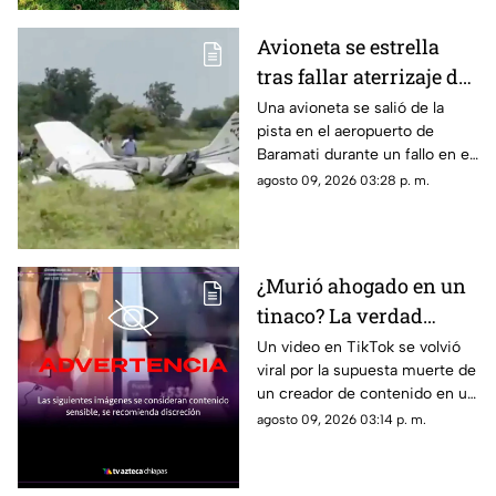
Avioneta se estrella
tras fallar aterrizaje de
emergencia en India
Una avioneta se salió de la
pista en el aeropuerto de
(VIDEOS)
Baramati durante un fallo en el
aterrizaje, por lo que terminó
agosto 09, 2026 03:28 p. m.
estrellándose. Conoce los
detalles.
¿Murió ahogado en un
tinaco? La verdad
detrás del VIDEO de
Un video en TikTok se volvió
viral por la supuesta muerte de
influencer haciendo
un creador de contenido en un
reto viral
tinaco de agua, luego de que
agosto 09, 2026 03:14 p. m.
intentara un reto de sumergir
la cabeza.