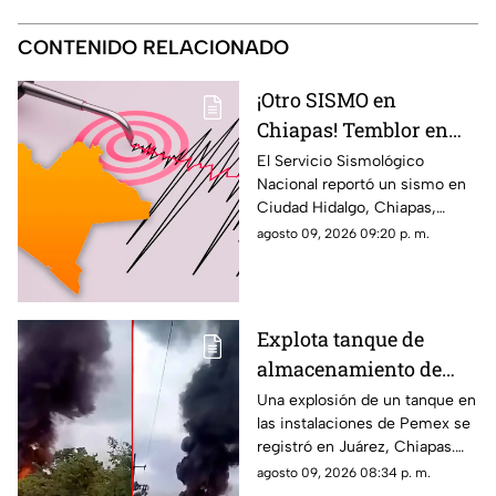
CONTENIDO RELACIONADO
¡Otro SISMO en
Chiapas! Temblor en
Ciudad Hidalgo HOY:
El Servicio Sismológico
Nacional reportó un sismo en
epicentro y magnitud
Ciudad Hidalgo, Chiapas,
siendo el segundo movimiento
agosto 09, 2026 09:20 p. m.
telúrico magnitud mayor a 4
registrado hoy, 9 de agosto.
Explota tanque de
almacenamiento de
hidrocarburo de Pemex
Una explosión de un tanque en
las instalaciones de Pemex se
en Chiapas
registró en Juárez, Chiapas.
Entérate de los detalles y el
agosto 09, 2026 08:34 p. m.
saldo preliminar del siniestro