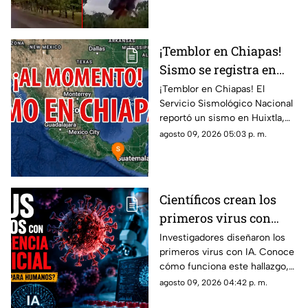
aquí.
¡Temblor en Chiapas!
Sismo se registra en
Huixtla HOY: epicentro
¡Temblor en Chiapas! El
Servicio Sismológico Nacional
y magnitud
reportó un sismo en Huixtla,
Chiapas. Aquí te contamos
agosto 09, 2026 05:03 p. m.
todos los detalles del
movimiento telúrico.
Científicos crean los
primeros virus con
Inteligencia Artificial
Investigadores diseñaron los
primeros virus con IA. Conoce
(IA); ¿son peligrosos?
cómo funciona este hallazgo,
en qué consiste y si existen
agosto 09, 2026 04:42 p. m.
riesgos de bioseguridad para