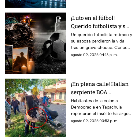
los humanos.
¡Luto en el fútbol!
Querido futbolista y su
esposa fallecen en
Un querido futbolista retirado y
su esposa perdieron la vida
fuerte accidente
tras un grave choque. Conoce
vehicular
los detalles del accidente y las
agosto 09, 2026 04:13 p. m.
reacciones del mundo del
fútbol.
¡En plena calle! Hallan
serpiente BOA
constrictor en
Habitantes de la colonia
Democracia en Tapachula
Tapachula, Chiapas
reportaron el insólito hallazgo
de una boa de gran tamaño en
agosto 09, 2026 03:53 p. m.
plena zona urbana. Conoce lo
sucedido._