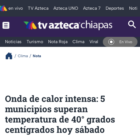
en vivo
TV Azteca
Azteca UNO
Azteca 7
Deportes
Notic
Noticias
Turismo
Nota Roja
Clima
Viral y Tendencia
Taba
En Vivo
Clima
Nota
Onda de calor intensa: 5
municipios superan
temperatura de 40° grados
centígrados hoy sábado