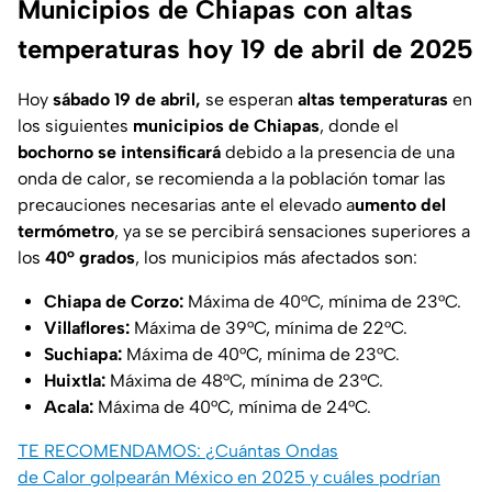
Municipios de Chiapas con altas
temperaturas hoy 19 de abril de 2025
Hoy
sábado 19 de abril,
se esperan
altas temperaturas
en
los siguientes
municipios de Chiapas
, donde el
bochorno se intensificará
debido a la presencia de una
onda de calor, se recomienda a la población tomar las
precauciones necesarias ante el elevado a
umento del
termómetro
, ya se se percibirá sensaciones superiores a
los
40° grados
, los municipios más afectados son:
Chiapa de Corzo:
Máxima de 40°C, mínima de 23°C.
Villaflores:
Máxima de 39°C, mínima de 22°C.
Suchiapa:
Máxima de 40°C, mínima de 23°C.
Huixtla:
Máxima de 48°C, mínima de 23°C.
Acala:
Máxima de 40°C, mínima de 24°C.
TE RECOMENDAMOS: ¿Cuántas Ondas
de Calor golpearán México en 2025 y cuáles podrían