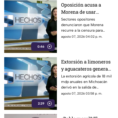
Oposición acusa a
Morena de usar
censura para ocultar
Sectores opositores
denunciaron que Morena
seńalamientos de
recurre a la censura para
narcopolítica
imponer su versión oficial y
agosto 07, 2026 04:02 p. m.
desestimar señalamientos que
0:46
vinculan a la 4T con la
narcopolítica.
Extorsión a limoneros
y aguacateros genera
pérdidas de 18 mil mdp
La extorsión agrícola de 18 mil
mdp anuales en Michoacán
en Michoacán
derivó en la salida de
inspectores de EE. UU.,
agosto 07, 2026 03:58 p. m.
frenando la exportación de
2:29
aguacate y provocando
severas pérdidas.