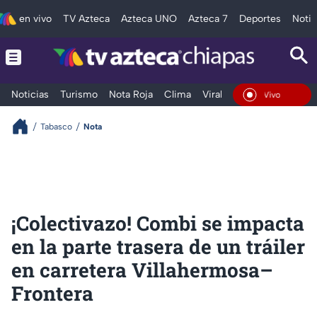
en vivo
TV Azteca
Azteca UNO
Azteca 7
Deportes
Notic
Noticias
Turismo
Nota Roja
Clima
Viral y Tendencia
Taba
En Vivo
Tabasco
Nota
¡Colectivazo! Combi se impacta
en la parte trasera de un tráiler
en carretera Villahermosa–
Frontera