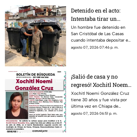
Detenido en el acto:
Intentaba tirar un
becerro muerto en un
Un hombre fue detenido en
San Cristóbal de Las Casas
contenedor de basura
cuando intentaba depositar en
en SCLC
un contenedor un costal que
agosto 07, 2026 07:46 p. m.
contenía un becerro muerto.
¡Salió de casa y no
regresó! Xochitl Noemi
desapareció en Chiapa
Xochitl Noemi González Cruz
tiene 30 años y fue vista por
de Corzo
última vez en Chiapa de
Corzo, Chiapas.
agosto 07, 2026 06:51 p. m.