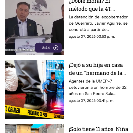
¿Doble moral? El
método que la 4T
desacredita para Rocha
La detención del exgobernador
de Guerrero, Javier Aguirre, se
Moya y Enrique
concretó a partir de
Inzunza fue el que
declaraciones de testigos
agosto 07, 2026 03:53 p. m.
metió a la cárcel a
protegidos, figura legal
Javier Aguirre
2:44
cuestionada por la 4T.
¡Dejó a su hija en casa
de un "hermano de la
iglesia" para jugar con
Agentes de la UMEP-7
detuvieron a un hombre de 32
otros niños y la niña
años en San Pedro Sula
terminó 4bus4d4
acusado de agredir
agosto 07, 2026 03:41 p. m.
sexualmente a una niña de 9
años. El sospechoso fue
remitido al Ministerio Público.
¡Solo tiene 11 años! Niña