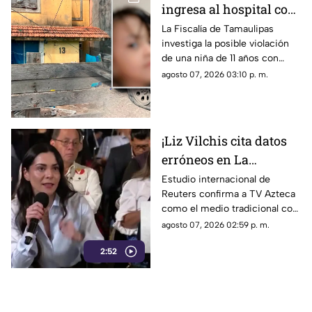
ingresa al hospital con
más de 5 meses de
La Fiscalía de Tamaulipas
investiga la posible violación
embarazo: autoridades
de una niña de 11 años con
investigan familiares
cinco meses de embarazo en
agosto 07, 2026 03:10 p. m.
Matamoros, todo apunta al
entorno familiar.
¡Liz Vilchis cita datos
erróneos en La
Mañanera: Estudio de
Estudio internacional de
Reuters confirma a TV Azteca
Reuters confirma
como el medio tradicional con
liderazgo de TV Azteca
mayor alcance y credibilidad
agosto 07, 2026 02:59 p. m.
en alcance y
en México, tras
credibilidad
2:52
inconsistencias en La
Mañanera.