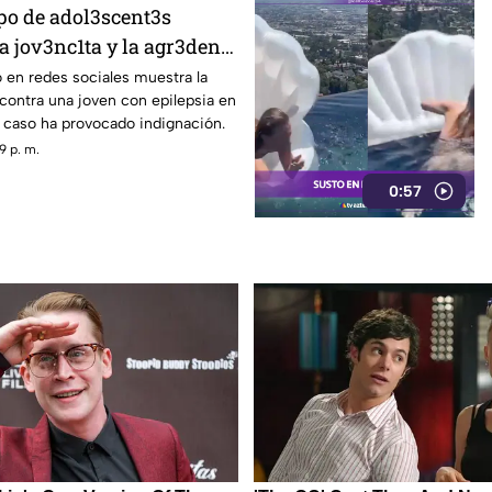
o de adol3scent3s
 jov3nc1ta y la agr3den a
ron todo
 en redes sociales muestra la
contra una joven con epilepsia en
 caso ha provocado indignación.
9 p. m.
0:57