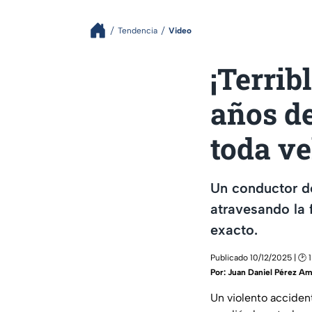
Tendencia
Video
¡Terrib
años de
toda v
Un conductor de
atravesando la 
exacto.
Publicado 10/12/2025 | 🕑 
Por:
Juan Daniel Pérez Am
Un violento accide