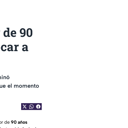
 de 90
ocar a
minó
 fue el momento
tor de
90 años