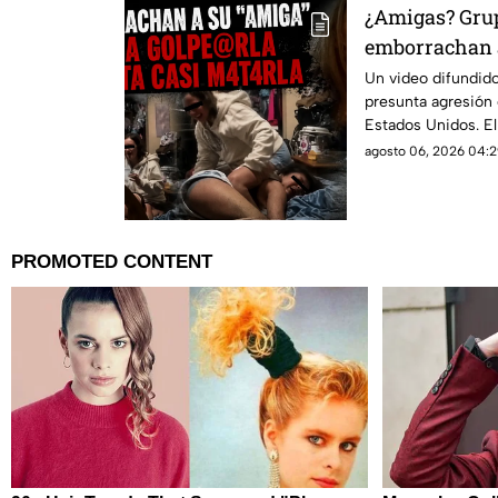
¿Amigas? Grup
emborrachan a
golpes: graba
Un video difundido
presunta agresión 
Estados Unidos. El
agosto 06, 2026 04:2