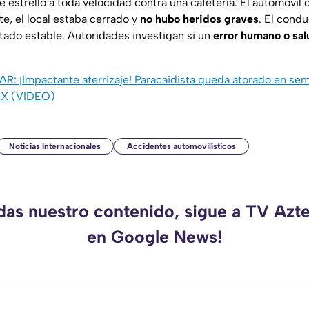
se estrelló a toda velocidad contra una cafetería. El automóvil 
e, el local estaba cerrado y
no hubo heridos graves
. El condu
rtado estable. Autoridades investigan si un
error humano o sal
SAR:
¡Impactante aterrizaje! Paracaidista queda atorado en se
MX (VIDEO)
Noticias Internacionales
Accidentes automovilísticos
rdas nuestro contenido, sigue a TV Azt
en Google News!