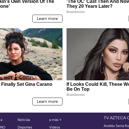
TV AZTECA 
ca
Noticias
a más +
Andrés Serra Ro
UNO
Deportes
Videos