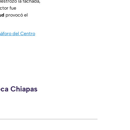
destrozó la fachada,
ctor fue
ud
provocó el
máforo del Centro
eca Chiapas