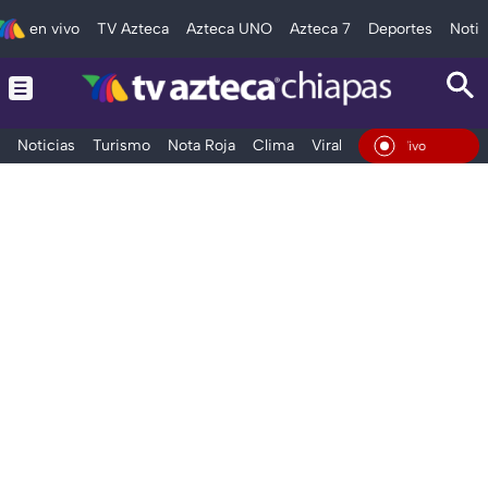
en vivo
TV Azteca
Azteca UNO
Azteca 7
Deportes
Notic
Noticias
Turismo
Nota Roja
Clima
Viral y Tendencia
Taba
En Vivo