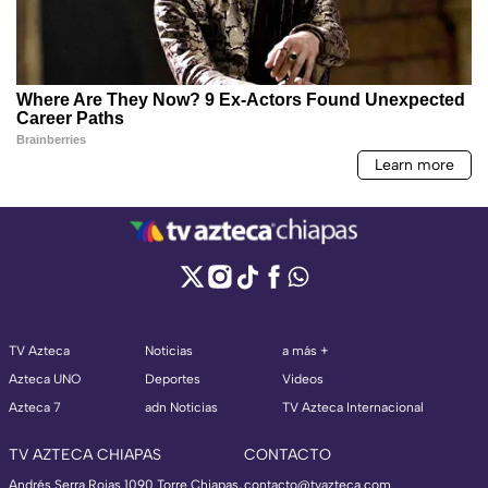
TV Azteca
Noticias
a más +
Azteca UNO
Deportes
Videos
Azteca 7
adn Noticias
TV Azteca Internacional
TV AZTECA CHIAPAS
CONTACTO
Andrés Serra Rojas 1090 Torre Chiapas,
contacto@tvazteca.com