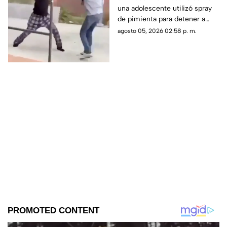
una adolescente utilizó spray
joven armada con un
de pimienta para detener a
martillo
otra joven que presuntamente
agosto 05, 2026 02:58 p. m.
intentaba atacarla con un
martillo.