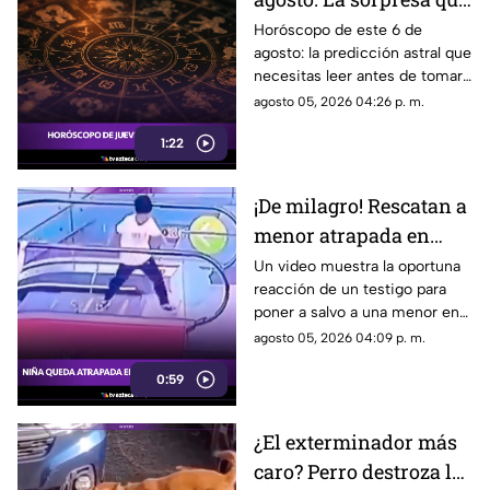
espera a tu signo
Horóscopo de este 6 de
agosto: la predicción astral que
necesitas leer antes de tomar
decisiones en el amor o el
agosto 05, 2026 04:26 p. m.
dinero.
1:22
¡De milagro! Rescatan a
menor atrapada en
escalera eléctrica
Un video muestra la oportuna
reacción de un testigo para
|VIDEO|
poner a salvo a una menor en
una escalera eléctrica.
agosto 05, 2026 04:09 p. m.
0:59
¿El exterminador más
caro? Perro destroza la