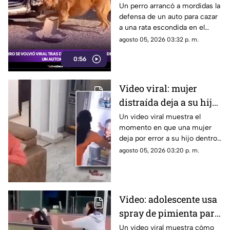
defensa de un auto
Un perro arrancó a mordidas la
defensa de un auto para cazar
para atrapar a una rata
a una rata escondida en el
|VIDEO|
motor. El video del momento
agosto 05, 2026 03:32 p. m.
ya se volvió viral en redes
0:56
sociales.
Video viral: mujer
distraída deja a su hijo
dentro del refrigerador
Un video viral muestra el
momento en que una mujer
mientras hablaba por
deja por error a su hijo dentro
teléfono
del refrigerador mientras
agosto 05, 2026 03:20 p. m.
hablaba por teléfono.
Video: adolescente usa
spray de pimienta para
defenderse de una
Un video viral muestra cómo