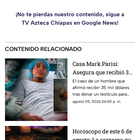
¡No te pierdas nuestro contenido, sigue a
TV Azteca Chiapas en Google News!
CONTENIDO RELACIONADO
Casa Mark Parisi:
Asegura que recibió 35
mil dólares por donar
El caso de un hombre que
afirmó recibir 35 mil dólares
un t3stícul0
tras donar un testículo para
investigación científica volvió
agosto 05, 2026 06:50 p. m.
a viralizarse en redes.
Horóscopo de este 6 de
agosto: La sorpresa que