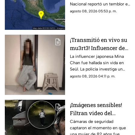
Nacional reportó un temblor en
México hoy, con epicentro en
agosto 08, 2026 05:53 p. m.
Matías Romero, Oaxaca.
¡Transmitió en vivo su
mu3rt3! Influencer de
k-pop Mina Chan
La influencer japonesa Mina
Chan fue hallada sin vida en
estaba en su
Seúl. La policía investiga un
departamento de Seúl
posible suicidio tras una alerta
agosto 08, 2026 04:11 p. m.
emitida durante una
transmisión en vivo.
¡Imágenes sensibles!
Filtran video del
asesinato de abuelita
Cámaras de seguridad
captaron el momento en que
vendedora de cemitas
una mujer de 82 años fue