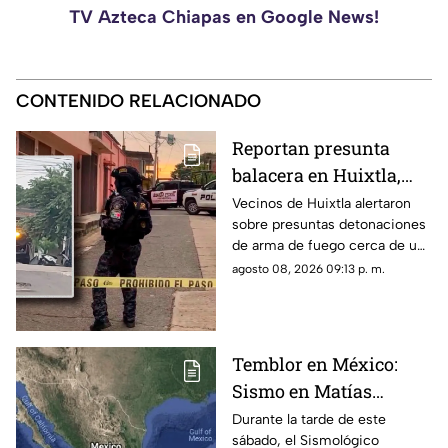
TV Azteca Chiapas en Google News!
CONTENIDO RELACIONADO
Reportan presunta
balacera en Huixtla,
Chiapas: Vecinos
Vecinos de Huixtla alertaron
sobre presuntas detonaciones
alertan por
de arma de fuego cerca de una
detonaciones de fuego
bodega de café. Circulan
agosto 08, 2026 09:13 p. m.
imágenes en redes sociales;
autoridades no han
confirmado.
Temblor en México:
Sismo en Matías
Romero, Oaxaca, hoy 8
Durante la tarde de este
sábado, el Sismológico
de agosto de 2026