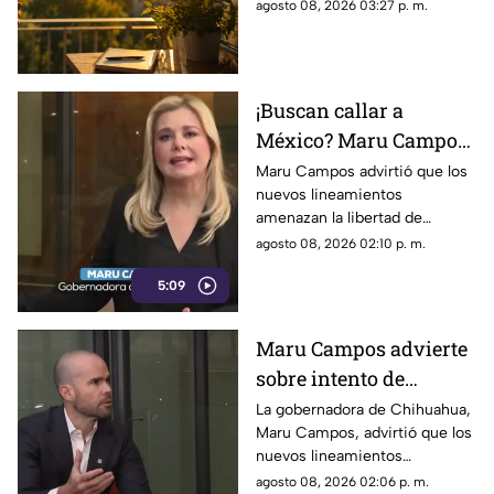
positiva, superar la rutina y
agosto 08, 2026 03:27 p. m.
enfocar tus metas semanales
con éxito.
¡Buscan callar a
México? Maru Campos
rechaza regulaciones
Maru Campos advirtió que los
nuevos lineamientos
que amenazan la
amenazan la libertad de
libertad de expresión y
expresión al permitir al poder
agosto 08, 2026 02:10 p. m.
sancionan a la prensa
sancionar a la prensa y definir
5:09
qué es información u opinión.
Maru Campos advierte
sobre intento de
censura del Gobierno
La gobernadora de Chihuahua,
Maru Campos, advirtió que los
Federal bajo la nueva
nuevos lineamientos
ley que controla a los
impulsados por el Gobierno
agosto 08, 2026 02:06 p. m.