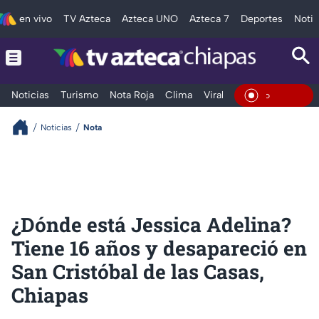
en vivo
TV Azteca
Azteca UNO
Azteca 7
Deportes
Notic
Noticias
Turismo
Nota Roja
Clima
Viral y Tendencia
Taba
En Vivo
Noticias
Nota
¿Dónde está Jessica Adelina?
Tiene 16 años y desapareció en
San Cristóbal de las Casas,
Chiapas