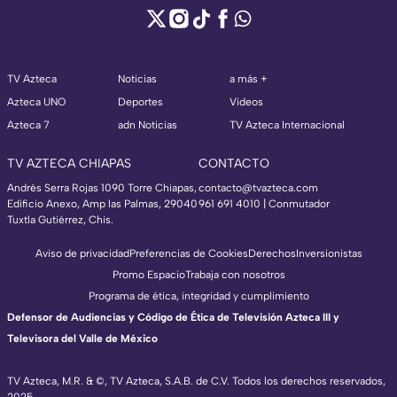
TV Azteca
Noticias
a más +
Azteca UNO
Deportes
Videos
Azteca 7
adn Noticias
TV Azteca Internacional
TV AZTECA CHIAPAS
CONTACTO
Andrés Serra Rojas 1090 Torre Chiapas,
contacto@tvazteca.com
Edificio Anexo, Amp las Palmas, 29040
961 691 4010 | Conmutador
Tuxtla Gutiérrez, Chis.
Aviso de privacidad
Preferencias de Cookies
Derechos
Inversionistas
Promo Espacio
Trabaja con nosotros
Programa de ética, integridad y cumplimiento
Defensor de Audiencias y Código de Ética de Televisión Azteca III y
Televisora del Valle de México
TV Azteca, M.R. & ©, TV Azteca, S.A.B. de C.V. Todos los derechos reservados,
2025.