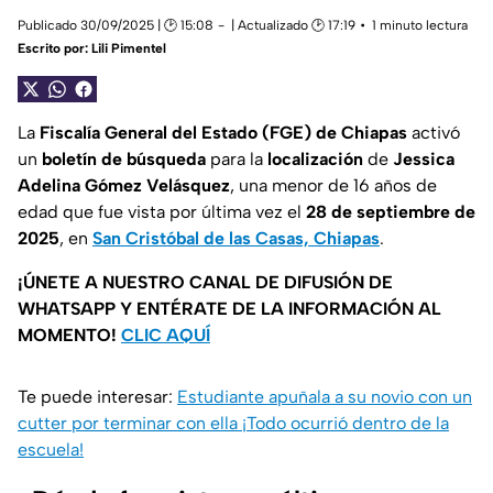
Publicado 30/09/2025 | 🕑 15:08
| Actualizado 🕑 17:19
1 minuto lectura
Escrito por:
Lili Pimentel
La
Fiscalía General del Estado (FGE) de Chiapas
activó
un
boletín de búsqueda
para la
localización
de
Jessica
Adelina Gómez Velásquez
, una menor de 16 años de
edad que fue vista por última vez el
28 de septiembre de
2025
, en
San Cristóbal de las Casas, Chiapas
.
¡ÚNETE A NUESTRO CANAL DE DIFUSIÓN DE
WHATSAPP Y ENTÉRATE DE LA INFORMACIÓN AL
MOMENTO!
CLIC AQUÍ
Te puede interesar:
Estudiante apuñala a su novio con un
cutter por terminar con ella ¡Todo ocurrió dentro de la
escuela!