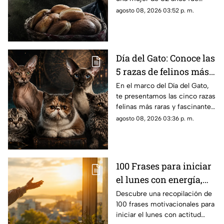
en Puebla: le robaron
asesinada al regresar de
agosto 08, 2026 03:52 p. m.
unos pesos
vender cemitas en Chachapa,
Puebla, tras sufrir un asalto.
Día del Gato: Conoce las
5 razas de felinos más
raras del mundo
En el marco del Día del Gato,
te presentamos las cinco razas
felinas más raras y fascinantes
del planeta por sus singulares
agosto 08, 2026 03:36 p. m.
características físicas.
100 Frases para iniciar
el lunes con energía,
motivación y éxito
Descubre una recopilación de
100 frases motivacionales para
iniciar el lunes con actitud