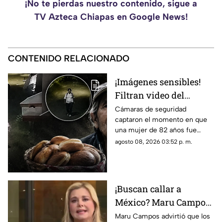
¡No te pierdas nuestro contenido, sigue a
TV Azteca Chiapas en Google News!
CONTENIDO RELACIONADO
¡Imágenes sensibles!
Filtran video del
asesinato de abuelita
Cámaras de seguridad
captaron el momento en que
vendedora de cemitas
una mujer de 82 años fue
en Puebla: le robaron
asesinada al regresar de
agosto 08, 2026 03:52 p. m.
unos pesos
vender cemitas en Chachapa,
Puebla, tras sufrir un asalto.
¡Buscan callar a
México? Maru Campos
rechaza regulaciones
Maru Campos advirtió que los