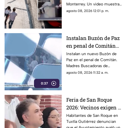
Monterrey. Un video muestra
Monterrey
que momentos antes un joven
agosto 08, 2026 12:01 p. m.
lo habría empujado y ahora
investigan el caso.
Instalan Buzón de Paz
en penal de Comitán
para buscar a personas
Instalan un nuevo Buzón de
Paz en el penal de Comitán.
desaparecidas
Madres Buscadoras de
Chiapas buscan obtener datos
agosto 08, 2026 11:32 a. m.
anónimos de personas
0:37
privadas de la libertad sobre
desaparecidos.
Feria de San Roque
2026: Vecinos exigen al
Ayuntamiento de
Habitantes de San Roque en
Tuxtla Gutiérrez denuncian
Tuxtla respetar
que el Ayuntamiento avaló un