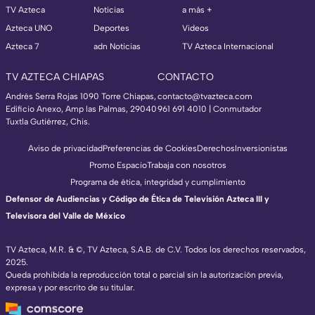
TV Azteca
Noticias
a más +
Azteca UNO
Deportes
Videos
Azteca 7
adn Noticias
TV Azteca Internacional
TV AZTECA CHIAPAS
CONTACTO
Andrés Serra Rojas 1090 Torre Chiapas,
contacto@tvazteca.com
Edificio Anexo, Amp las Palmas, 29040
961 691 4010 | Conmutador
Tuxtla Gutiérrez, Chis.
Aviso de privacidad
Preferencias de Cookies
Derechos
Inversionistas
Promo Espacio
Trabaja con nosotros
Programa de ética, integridad y cumplimiento
Defensor de Audiencias y Código de Ética de Televisión Azteca III y
Televisora del Valle de México
TV Azteca, M.R. & ©, TV Azteca, S.A.B. de C.V. Todos los derechos reservados,
2025.
Queda prohibida la reproducción total o parcial sin la autorización previa,
expresa y por escrito de su titular.