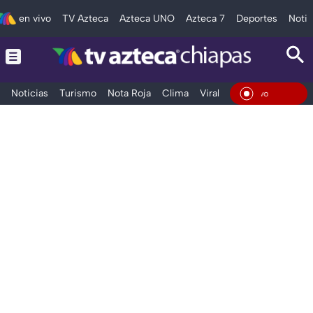
en vivo
TV Azteca
Azteca UNO
Azteca 7
Deportes
Notic
Noticias
Turismo
Nota Roja
Clima
Viral y Tendencia
Taba
En Vi