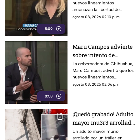
nuevos lineamientos
que amenazan la
amenazan la libertad de
libertad de expresión y
expresión al permitir al poder
agosto 08, 2026 02:10 p. m.
sancionan a la prensa
sancionar a la prensa y definir
5:09
qué es información u opinión.
Maru Campos advierte
sobre intento de
censura del Gobierno
La gobernadora de Chihuahua,
Maru Campos, advirtió que los
Federal bajo la nueva
nuevos lineamientos
ley que controla a los
impulsados por el Gobierno
agosto 08, 2026 02:06 p. m.
medios
Federal podrían derivar en
0:58
actos de censura e influir en la
libertad de expresión.
¡Quedó grabado! Adulto
mayor mu3r3 arrollado
por un tráiler tras ser
Un adulto mayor murió
arrollado por un tráiler en
empujado en