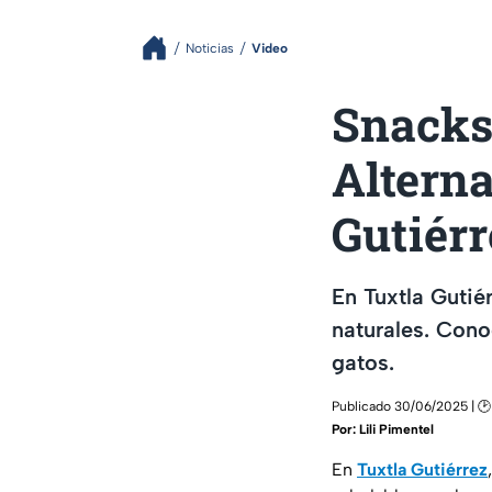
Noticias
Video
Snacks
Alterna
Gutiérr
En Tuxtla Guti
naturales. Cono
gatos.
Publicado 30/06/2025 | 🕑
Por:
Lili Pimentel
En
Tuxtla Gutiérrez