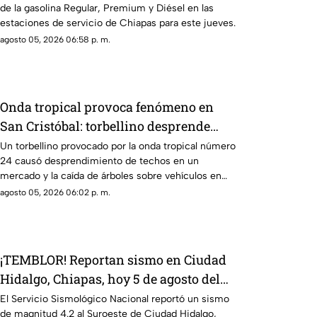
de la gasolina Regular, Premium y Diésel en las
estaciones de servicio de Chiapas para este jueves.
agosto 05, 2026 06:58 p. m.
Onda tropical provoca fenómeno en
San Cristóbal: torbellino desprende
techos de locales y derriba árboles
Un torbellino provocado por la onda tropical número
24 causó desprendimiento de techos en un
mercado y la caída de árboles sobre vehículos en
San Cristóbal de Las Casas.
agosto 05, 2026 06:02 p. m.
¡TEMBLOR! Reportan sismo en Ciudad
Hidalgo, Chiapas, hoy 5 de agosto del
2026
El Servicio Sismológico Nacional reportó un sismo
de magnitud 4.2 al Suroeste de Ciudad Hidalgo,