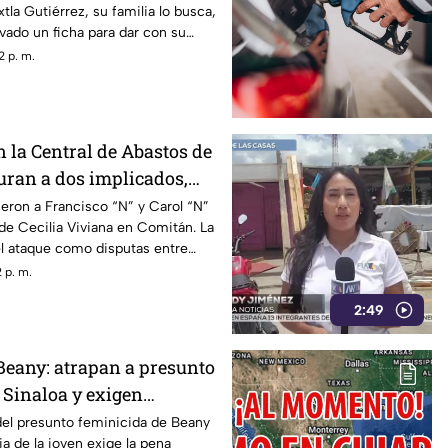
tla Gutiérrez, su familia lo busca,
ivado un ficha para dar con su
2 p. m.
 la Central de Abastos de
uran a dos implicados,
 ocurrió en Jalisco
eron a Francisco “N” y Carol “N”
 de Cecilia Viviana en Comitán. La
 el ataque como disputas entre
 p. m.
2:49
 Beany: atrapan a presunto
 Sinaloa y exigen
d de complicidad
del presunto feminicida de Beany
lia de la joven exige la pena