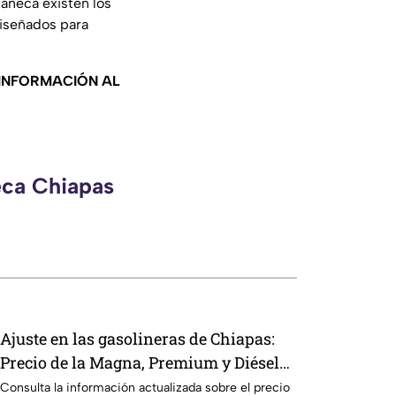
aneca existen los
diseñados para
 INFORMACIÓN AL
eca Chiapas
Ajuste en las gasolineras de Chiapas:
Precio de la Magna, Premium y Diésel
este jueves 6 de agosto
Consulta la información actualizada sobre el precio