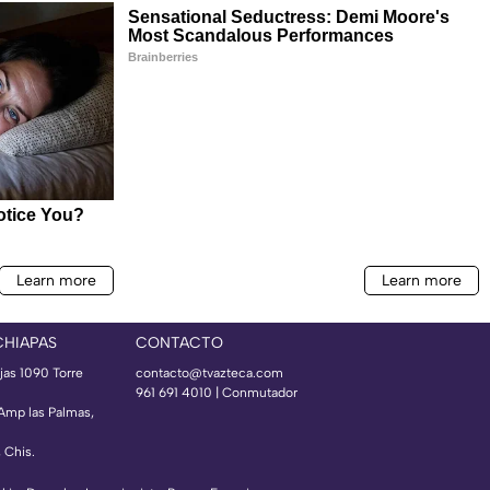
CHIAPAS
CONTACTO
jas 1090 Torre
contacto@tvazteca.com
961 691 4010 | Conmutador
 Amp las Palmas,
, Chis.