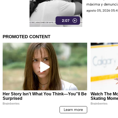
máxima y denuncia
siguen prófugos.
agosto 05, 2026 05:4
2:07