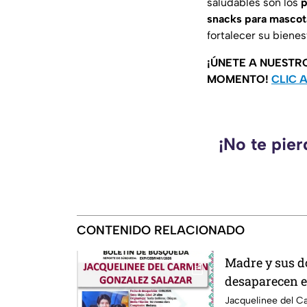
saludables son los
p
snacks para mascot
fortalecer su bienes
¡ÚNETE A NUESTR
MOMENTO!
CLIC 
¡No te pie
CONTENIDO RELACIONADO
Madre y sus d
desaparecen e
esposo levant
Jacquelinee del C