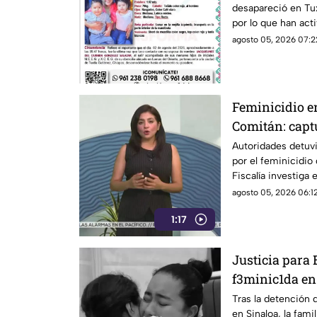
desapareció en Tux
por lo que han act
paradero.
agosto 05, 2026 07:2
Feminicidio en
Comitán: capt
una detención
Autoridades detuvi
por el feminicidio
Fiscalía investiga
locatarios.
agosto 05, 2026 06:12
1:17
Justicia para
f3minic1da en
investigar re
Tras la detención 
en Sinaloa, la fami