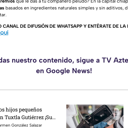
remios
que le das a tu compañero peludo? En la capital chiap
as
basados en ingredientes naturales simples y sin aditivos, 
tar.
O CANAL DE DIFUSIÓN DE WHATSAPP Y ENTÉRATE DE LA
AQUÍ
rdas nuestro contenido, sigue a TV Azt
en Google News!
os hijos pequeños
n Tuxtla Gutiérrez ¡Su
ó una ficha de busqueda!
armen González Salazar