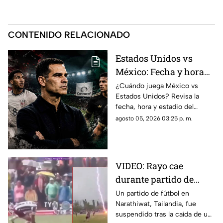
CONTENIDO RELACIONADO
Estados Unidos vs
México: Fecha y hora
confirmada del primer
¿Cuándo juega México vs
Estados Unidos? Revisa la
Clásico de la Concacaf
fecha, hora y estadio del
de Rafael Márquez
primer Clásico de la Concacaf
agosto 05, 2026 03:25 p. m.
de Rafael Márquez al frente de
la Selección Mexicana.
VIDEO: Rayo cae
durante partido de
fútbol en Tailandia y
Un partido de fútbol en
Narathiwat, Tailandia, fue
deja un jugador
suspendido tras la caída de un
fallecido