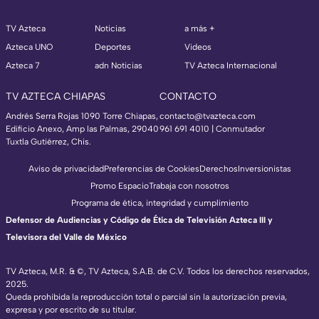
TV Azteca
Noticias
a más +
Azteca UNO
Deportes
Videos
Azteca 7
adn Noticias
TV Azteca Internacional
TV AZTECA CHIAPAS
CONTACTO
Andrés Serra Rojas 1090 Torre Chiapas,
contacto@tvazteca.com
Edificio Anexo, Amp las Palmas, 29040
961 691 4010 | Conmutador
Tuxtla Gutiérrez, Chis.
Aviso de privacidad
Preferencias de Cookies
Derechos
Inversionistas
Promo Espacio
Trabaja con nosotros
Programa de ética, integridad y cumplimiento
Defensor de Audiencias y Código de Ética de Televisión Azteca III y
Televisora del Valle de México
TV Azteca, M.R. & ©, TV Azteca, S.A.B. de C.V. Todos los derechos reservados,
2025.
Queda prohibida la reproducción total o parcial sin la autorización previa,
expresa y por escrito de su titular.