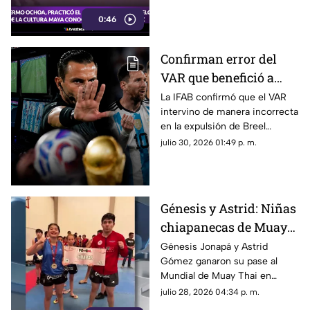
prehispánica? Te lo
0:46
mostramos a continuación
Confirman error del
VAR que benefició a
Argentina: IFAB aclara
La IFAB confirmó que el VAR
intervino de manera incorrecta
la faltas y tarjetas
en la expulsión de Breel
marcadas en la Copa
Embolo durante el partido
julio 30, 2026 01:49 p. m.
Mundial de la FIFA
entre Argentina y Suiza en el
2026™
Mundial 2026.
Génesis y Astrid: Niñas
chiapanecas de Muay
Thai buscan apoyo
Génesis Jonapá y Astrid
Gómez ganaron su pase al
para representar a
Mundial de Muay Thai en
México en Grecia
Grecia; buscan patrocinadores
julio 28, 2026 04:34 p. m.
para cubrir los costos de su