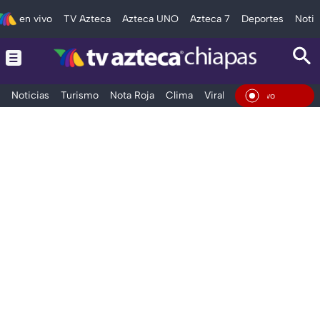
en vivo
TV Azteca
Azteca UNO
Azteca 7
Deportes
Notic
Noticias
Turismo
Nota Roja
Clima
Viral y Tendencia
Taba
En Vi