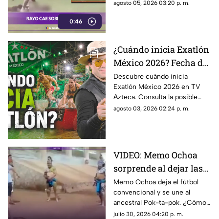
rayo en la cancha. El suceso
agosto 05, 2026 03:20 p. m.
dejó un jugador fallecido y
0:46
varios heridos.
¿Cuándo inicia Exatlón
México 2026? Fecha de
estreno, ATLETAS
Descubre cuándo inicia
Exatlón México 2026 en TV
confirmados y todo
Azteca. Consulta la posible
sobre la nueva
fecha de estreno, horarios,
agosto 03, 2026 02:24 p. m.
temporada
atletas participantes y dónde
ver en vivo la nueva
temporada.
VIDEO: Memo Ochoa
sorprende al dejar las
canchas para jugar al
Memo Ochoa deja el fútbol
convencional y se une al
ancestral Pok-ta-pok
ancestral Pok-ta-pok. ¿Cómo
maya
le fue en esta disciplina
julio 30, 2026 04:20 p. m.