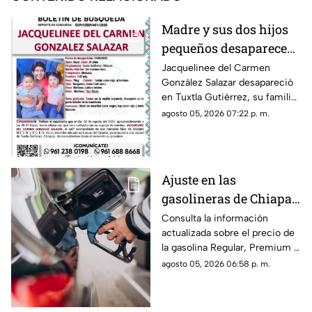
Madre y sus dos hijos
pequeños desaparecen
en Tuxtla Gutiérrez ¡Su
Jacquelinee del Carmen
González Salazar desapareció
esposo levantó una
en Tuxtla Gutiérrez, su familia
ficha de busqueda!
lo busca, por lo que han
agosto 05, 2026 07:22 p. m.
activado un ficha para dar con
su paradero.
Ajuste en las
gasolineras de Chiapas:
Precio de la Magna,
Consulta la información
actualizada sobre el precio de
Premium y Diésel este
la gasolina Regular, Premium y
jueves 6 de agosto
Diésel en las estaciones de
agosto 05, 2026 06:58 p. m.
servicio de Chiapas para este
jueves.