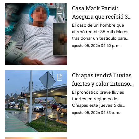
Casa Mark Parisi:
Asegura que recibió 35
mil dólares por donar
El caso de un hombre que
afirmó recibir 35 mil dólares
un t3stícul0
tras donar un testículo para
investigación científica volvió
agosto 05, 2026 06:50 p. m.
a viralizarse en redes.
Chiapas tendrá lluvias
fuertes y calor intenso
este jueves 6 de agosto
El pronóstico prevé lluvias
fuertes en regiones de
Chiapas este jueves 6 de
agosto, mientras el ambiente
agosto 05, 2026 06:33 p. m.
continuará caluroso en gran
parte del estado.