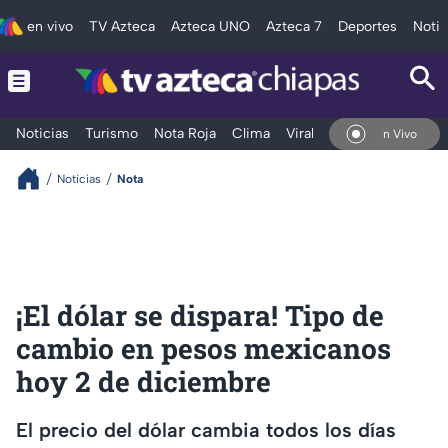
en vivo
TV Azteca
Azteca UNO
Azteca 7
Deportes
Notic
Noticias
Turismo
Nota Roja
Clima
Viral y Tendencia
Taba
En Vivo
Noticias
Nota
¡El dólar se dispara! Tipo de
cambio en pesos mexicanos
hoy 2 de diciembre
El precio del dólar cambia todos los días