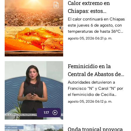
Calor extremo en
Chiapas: estos
municipios alcanzarán
El calor continuará en Chiapas
este jueves 6 de agosto, con
hasta 36°C este jueves
temperaturas de hasta 36°C
en algunos municipios y
agosto 05, 2026 06:21 p. m.
ambiente muy caluroso.
Feminicidio en la
Central de Abastos de
Comitán: capturan a
Autoridades detuvieron a
Francisco “N” y Carol “N” por
dos implicados, una
el feminicidio de Cecilia
detención ocurrió en
Viviana en Comitán. La Fiscalía
agosto 05, 2026 06:12 p. m.
Jalisco
investiga el ataque como
1:17
disputas entre locatarios.
Onda tropical provoca