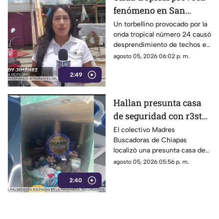
fenómeno en San
Cristóbal: torbellino
Un torbellino provocado por la
onda tropical número 24 causó
desprende techos de
desprendimiento de techos en
locales y derriba
un mercado y la caída de
agosto 05, 2026 06:02 p. m.
árboles
árboles sobre vehículos en San
2:49
Cristóbal de Las Casas.
Hallan presunta casa
de seguridad con r3st0s
humanos en Chiapa de
El colectivo Madres
Buscadoras de Chiapas
Corzo
localizó una presunta casa de
seguridad en Nicolás Bravo,
agosto 05, 2026 05:56 p. m.
Chiapa de Corzo, donde
2:40
hallaron ropa, casquillos y
restos humanos.