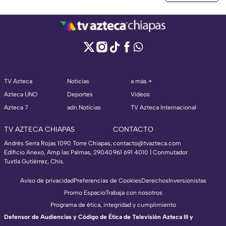
TV Azteca
Noticias
a más +
Azteca UNO
Deportes
Videos
Azteca 7
adn Noticias
TV Azteca Internacional
TV AZTECA CHIAPAS
CONTACTO
Andrés Serra Rojas 1090 Torre Chiapas,
contacto@tvazteca.com
Edificio Anexo, Amp las Palmas, 29040
961 691 4010 | Conmutador
Tuxtla Gutiérrez, Chis.
Aviso de privacidad
Preferencias de Cookies
Derechos
Inversionistas
Promo Espacio
Trabaja con nosotros
Programa de ética, integridad y cumplimiento
Defensor de Audiencias y Código de Ética de Televisión Azteca III y