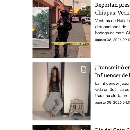
Reportan pres
Chiapas: Veci
detonaciones 
Vecinos de Huixtla
detonaciones de a
bodega de café. C
sociales; autorida
agosto 08, 2026 09:13
¡Transmitió e
Influencer de
en su departa
La influencer japo
vida en Seúl. La po
tras una alerta em
vivo.
agosto 08, 2026 04:11