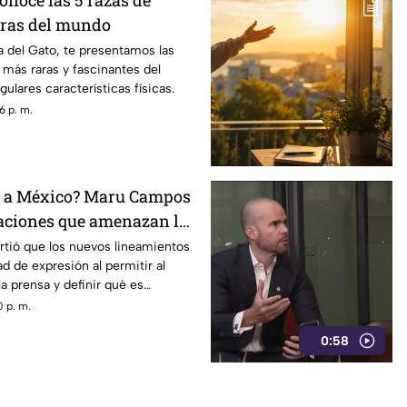
Conoce las 5 razas de
aras del mundo
a del Gato, te presentamos las
s más raras y fascinantes del
gulares características físicas.
6 p. m.
r a México? Maru Campos
aciones que amenazan la
presión y sancionan a la
tió que los nuevos lineamientos
d de expresión al permitir al
la prensa y definir qué es
ión.
 p. m.
0:58