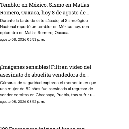
Temblor en México: Sismo en Matías
Romero, Oaxaca, hoy 8 de agosto de
2026
Durante la tarde de este sábado, el Sismológico
Nacional reportó un temblor en México hoy, con
epicentro en Matías Romero, Oaxaca.
agosto 08, 2026 05:53 p. m.
¡Imágenes sensibles! Filtran video del
asesinato de abuelita vendedora de
cemitas en Puebla: le robaron unos
Cámaras de seguridad captaron el momento en que
una mujer de 82 años fue asesinada al regresar de
pesos
vender cemitas en Chachapa, Puebla, tras sufrir un
asalto.
agosto 08, 2026 03:52 p. m.