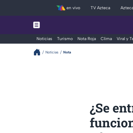
en vivo
TV Azteca
Aztec
Noticias
Turismo
Nota Roja
Clima
Viral y 
Noticias
Nota
¿Se ent
funcion