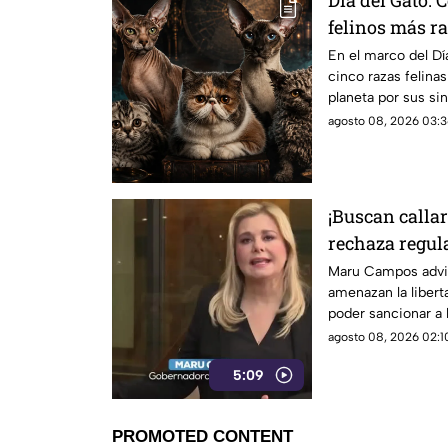
Día del Gato: 
felinos más r
En el marco del Dí
cinco razas felina
planeta por sus sin
agosto 08, 2026 03:3
¡Buscan calla
rechaza regul
libertad de ex
Maru Campos advir
amenazan la liberta
prensa
poder sancionar a 
información u opin
agosto 08, 2026 02:10
5:09