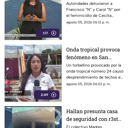
Comitán: capturan a
Autoridades detuvieron a
Francisco “N” y Carol “N” por
dos implicados, una
el feminicidio de Cecilia
detención ocurrió en
Viviana en Comitán. La Fiscalía
agosto 05, 2026 06:12 p. m.
Jalisco
investiga el ataque como
1:17
disputas entre locatarios.
Onda tropical provoca
fenómeno en San
Cristóbal: torbellino
Un torbellino provocado por la
onda tropical número 24 causó
desprende techos de
desprendimiento de techos en
locales y derriba
un mercado y la caída de
agosto 05, 2026 06:02 p. m.
árboles
árboles sobre vehículos en San
2:49
Cristóbal de Las Casas.
Hallan presunta casa
de seguridad con r3st0s
humanos en Chiapa de
El colectivo Madres