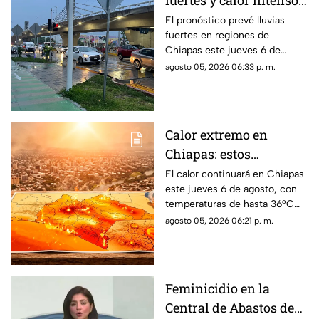
fuertes y calor intenso
este jueves 6 de agosto
El pronóstico prevé lluvias
fuertes en regiones de
Chiapas este jueves 6 de
agosto, mientras el ambiente
agosto 05, 2026 06:33 p. m.
continuará caluroso en gran
parte del estado.
Calor extremo en
Chiapas: estos
municipios alcanzarán
El calor continuará en Chiapas
este jueves 6 de agosto, con
hasta 36°C este jueves
temperaturas de hasta 36°C
en algunos municipios y
agosto 05, 2026 06:21 p. m.
ambiente muy caluroso.
Feminicidio en la
Central de Abastos de