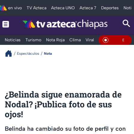
en vivo
TV Azteca
Azteca UNO
Azteca 7
Deportes
Notic
Noticias
Turismo
Nota Roja
Clima
Viral y Tendencia
Taba
En Vivo
Espectáculos
Nota
¿Belinda sigue enamorada de
Nodal? ¡Publica foto de sus
ojos!
Belinda ha cambiado su foto de perfil y con