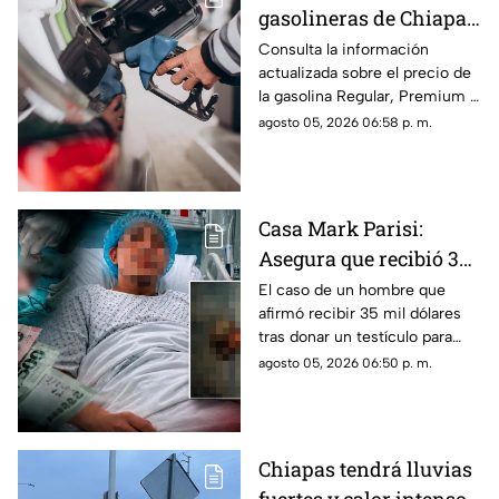
gasolineras de Chiapas:
Precio de la Magna,
Consulta la información
actualizada sobre el precio de
Premium y Diésel este
la gasolina Regular, Premium y
jueves 6 de agosto
Diésel en las estaciones de
agosto 05, 2026 06:58 p. m.
servicio de Chiapas para este
jueves.
Casa Mark Parisi:
Asegura que recibió 35
mil dólares por donar
El caso de un hombre que
afirmó recibir 35 mil dólares
un t3stícul0
tras donar un testículo para
investigación científica volvió
agosto 05, 2026 06:50 p. m.
a viralizarse en redes.
Chiapas tendrá lluvias