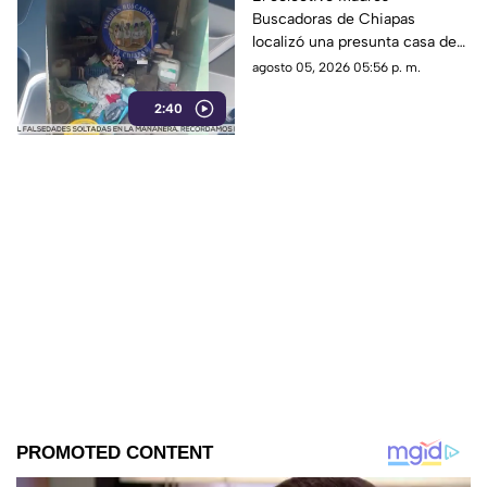
Buscadoras de Chiapas
Corzo
localizó una presunta casa de
seguridad en Nicolás Bravo,
agosto 05, 2026 05:56 p. m.
Chiapa de Corzo, donde
2:40
hallaron ropa, casquillos y
restos humanos.