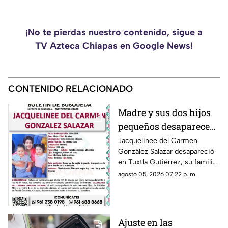
¡No te pierdas nuestro contenido, sigue a
TV Azteca Chiapas en Google News!
CONTENIDO RELACIONADO
Madre y sus dos hijos
pequeños desaparecen
en Tuxtla Gutiérrez ¡Su
Jacquelinee del Carmen
González Salazar desapareció
esposo levantó una
en Tuxtla Gutiérrez, su familia
ficha de busqueda!
lo busca, por lo que han
agosto 05, 2026 07:22 p. m.
activado un ficha para dar con
su paradero.
Ajuste en las