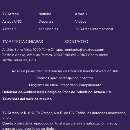
TV Azteca
Noticias
a más +
Azteca UNO
Deportes
Videos
Azteca 7
adn Noticias
TV Azteca Internacional
TV AZTECA CHIAPAS
CONTACTO
Andrés Serra Rojas 1090 Torre Chiapas,
contacto@tvazteca.com
Edificio Anexo, Amp las Palmas, 29040
961 691 4010 | Conmutador
Tuxtla Gutiérrez, Chis.
Aviso de privacidad
Preferencias de Cookies
Derechos
Inversionistas
Promo Espacio
Trabaja con nosotros
Programa de ética, integridad y cumplimiento
Defensor de Audiencias y Código de Ética de Televisión Azteca III y
Televisora del Valle de México
TV Azteca, M.R. & ©, TV Azteca, S.A.B. de C.V. Todos los derechos reservados,
2025.
Queda prohibida la reproducción total o parcial sin la autorización previa,
expresa y por escrito de su titular.