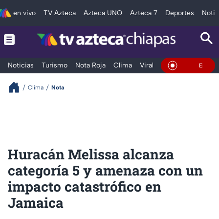
en vivo
TV Azteca
Azteca UNO
Azteca 7
Deportes
Notic
Noticias
Turismo
Nota Roja
Clima
Viral y Tendencia
Taba
En Vivo
Clima
Nota
Huracán Melissa alcanza
categoría 5 y amenaza con un
impacto catastrófico en
Jamaica