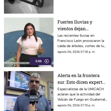
servicio de Chiapas para este
cierre de semana.
Fuertes lluvias y
vientos dejan
viviendas dañadas en
Las recientes lluvias en
Francisco León provocaron la
Francisco León,
caída de árboles, cortes de luz
Chiapas
y daños en casas de la
agosto 06, 2026 07:18 p. m.
comunidad El Naranjo.
0:55
Protección Civil ya auxilia.
Alerta en la frontera
sur: Esto dicen expertos
sobre el Volcán de
Especialistas de la UNICACH
aclaran que la actividad del
Fuego y la ceniza en
Volcán de Fuego en Guatemala
Chiapas
no representa peligro para
agosto 06, 2026 07:15 p. m.
Chiapas ni reactiva a los