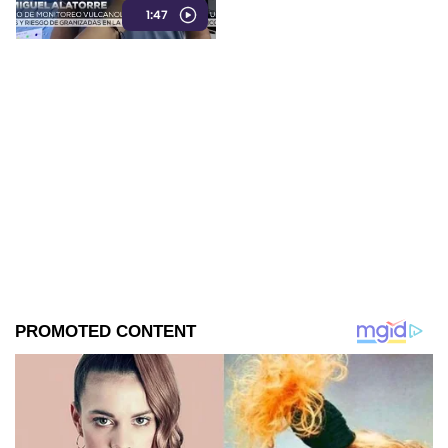
1:47
volcanes Tacaná o El Chichón.