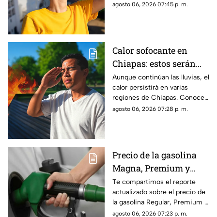
las regiones con probabilidad
agosto 06, 2026 07:45 p. m.
de lluvias y las zonas donde
predominará el ambiente
caluroso.
Calor sofocante en
Chiapas: estos serán
los municipios con las
Aunque continúan las lluvias, el
calor persistirá en varias
temperaturas más altas
regiones de Chiapas. Conoce
este viernes 7 de agosto
cuáles serán los municipios
agosto 06, 2026 07:28 p. m.
con las temperaturas más
altas.
Precio de la gasolina
Magna, Premium y
Diésel en Chiapas:
Te compartimos el reporte
actualizado sobre el precio de
costo por municipio
la gasolina Regular, Premium y
este viernes 7 de agosto
Diésel en las estaciones de
agosto 06, 2026 07:23 p. m.