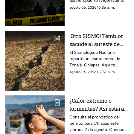
del Aeropuerto Ángel Albino
Albino Corzo? Esto
Corzo? Autoridades
agosto 06, 2026 10:36 p. m.
dijeron las autoridades
confirmaron lo que en realidad
está ocurriendo.
¡Otro SISMO! Temblor
sacude al sureste de
México HOY: epicentro
El Sismológico Nacional
reportó un sismo cerca de
y magnitud
Tonalá, Chiapas. Aquí te
contamos todos los detalles
agosto 06, 2026 07:57 p. m.
del movimiento telúrico de
hoy 6 de agosto de 2026.
¿Calor extremo o
tormentas? Así estará
el clima este viernes 7
Consulta el pronóstico del
tiempo para Chiapas este
de agosto en Chiapas
viernes 7 de agosto. Conoce