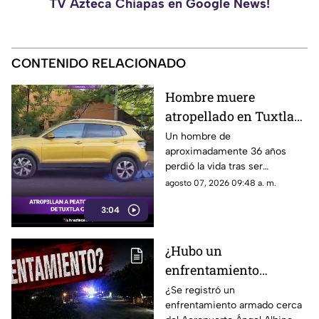
TV Azteca Chiapas en Google News!
CONTENIDO RELACIONADO
Hombre muere
atropellado en Tuxtla
Gutiérrez, conductora
Un hombre de
aproximadamente 36 años
abandona la camioneta
perdió la vida tras ser
atropellado en el cruce de la 9ª
agosto 07, 2026 09:48 a. m.
Sur y 15 Oriente, en Tuxtla
3:04
Gutiérrez. Conoce los detalles
a continuación.
¿Hubo un
enfrentamiento
armado en el
¿Se registró un
enfrentamiento armado cerca
aeropuerto Ángel