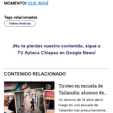
MOMENTO!
CLIC AQUÍ
Tags relacionados
Videos Noticias
¡No te pierdas nuestro contenido, sigue a
TV Azteca Chiapas en Google News!
CONTENIDO RELACIONADO
Tiroteo en escuela de
Tailandia: alumno de
14 años mata a cinco
Un alumno de 14 años abrió
fuego en una escuela de
profesores, a sus
Tailandia tras presuntamente