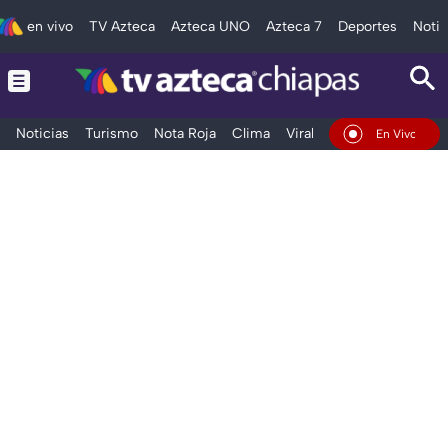
en vivo
TV Azteca
Azteca UNO
Azteca 7
Deportes
Notic
Noticias
Turismo
Nota Roja
Clima
Viral y Tendencia
Taba
En Vivo