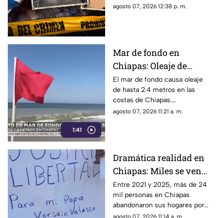
abuelos y deja decenas
matar a sus abuelos. El ataque
agosto 07, 2026 12:38 p. m.
de heridos
dejó siete víctimas mortales y
decenas de heridos.
Mar de fondo en
Chiapas: Oleaje de
hasta 2.4 metros alerta
El mar de fondo causa oleaje
de hasta 2.4 metros en las
a las costas del estado
costas de Chiapas.
Autoridades reportan 9
agosto 07, 2026 11:21 a. m.
rescates acuáticos entre julio
1:41
y agosto e instan a extremar
precauciones.
Dramática realidad en
Chiapas: Miles se ven
obligados a huir de sus
Entre 2021 y 2025, más de 24
mil personas en Chiapas
comunidades por la
abandonaron sus hogares por
violencia
la violencia. El Centro de
agosto 07, 2026 11:14 a. m.