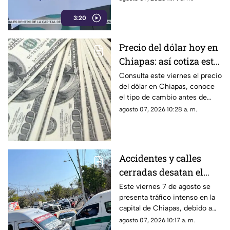
Derechos Humanos Frayba
3:20
documenta esta grave crisis.
Precio del dólar hoy en
Chiapas: así cotiza este
viernes 7 de agosto de
Consulta este viernes el precio
del dólar en Chiapas, conoce
2026
el tipo de cambio antes de
comprar o vender divisas
agosto 07, 2026 10:28 a. m.
estadounidenses.
Accidentes y calles
cerradas desatan el
tráfico en Tuxtla
Este viernes 7 de agosto se
presenta tráfico intenso en la
Gutiérrez este viernes
capital de Chiapas, debido a
accidentes, calles cerradas y
agosto 07, 2026 10:17 a. m.
afectaciones de tránsito.