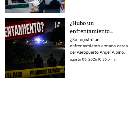
¿Hubo un
enfrentamiento
armado en el
¿Se registró un
enfrentamiento armado cerca
aeropuerto Ángel
del Aeropuerto Ángel Albino
Albino Corzo? Esto
Corzo? Autoridades
agosto 06, 2026 10:36 p. m.
dijeron las autoridades
confirmaron lo que en realidad
está ocurriendo.