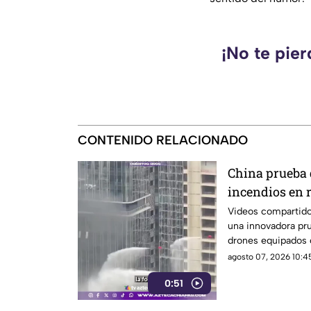
¡No te pie
CONTENIDO RELACIONADO
China prueba 
incendios en 
la atención d
Videos compartido
una innovadora pr
drones equipados 
de alta presión fu
agosto 07, 2026 10:45
incendios en rasca
0:51
transformar la res