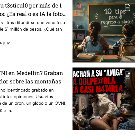
 t3stícul0 por más de 1
: ¿Es real o es IA la foto
les?
ral tras difundirse que vendió su
de $1 millón de pesos. ¿Qué tan
4 p. m.
NI en Medellín? Graban
ador sobre las montañas
no identificado grabado en
stintas opiniones. Usuarios
ta de un dron, un globo o un OVNI.
0 p. m.