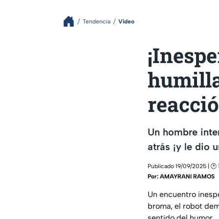
Tendencia
Video
¡Inesp
humilla
reacci
Un hombre inten
atrás ¡y le dio
Publicado 19/09/2025 | 🕑 
Por:
AMAYRANI RAMOS
Un encuentro inesp
broma, el robot dem
sentido del humor.