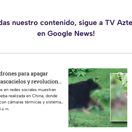
rdas nuestro contenido, sigue a TV Azt
en Google News!
drones para apagar
rascacielos y revoluciona
e emergencias
s en redes sociales muestran
ueba realizada en China, donde
con cámaras térmicas y sistemas
eron utilizados para combatir
 a. m.
cielos, una tecnología que podría
puesta a emergencias urbanas.