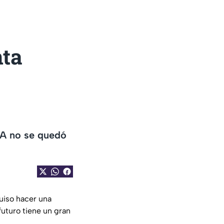
nta
IA no se quedó
uiso hacer una
uturo tiene un gran