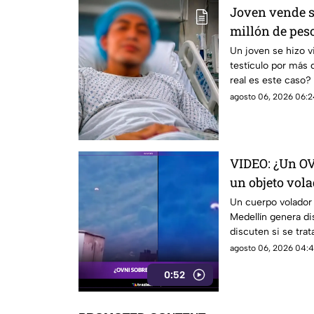
Joven vende su
millón de pesos
en redes socia
Un joven se hizo vi
testículo por más 
real es este caso?
agosto 06, 2026 06:2
VIDEO: ¿Un OV
un objeto vol
Un cuerpo volador 
Medellín genera di
discuten si se tra
agosto 06, 2026 04:4
0:52