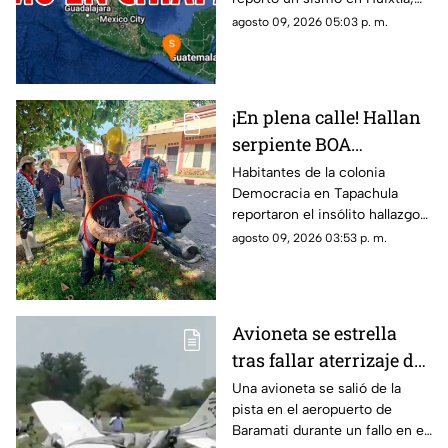
Chiapas. Aquí te contamos
agosto 09, 2026 05:03 p. m.
todos los detalles del
movimiento telúrico.
¡En plena calle! Hallan
serpiente BOA
constrictor en
Habitantes de la colonia
Democracia en Tapachula
Tapachula, Chiapas
reportaron el insólito hallazgo
de una boa de gran tamaño en
agosto 09, 2026 03:53 p. m.
plena zona urbana. Conoce lo
sucedido._
Avioneta se estrella
tras fallar aterrizaje de
emergencia en India
Una avioneta se salió de la
pista en el aeropuerto de
(VIDEOS)
Baramati durante un fallo en el