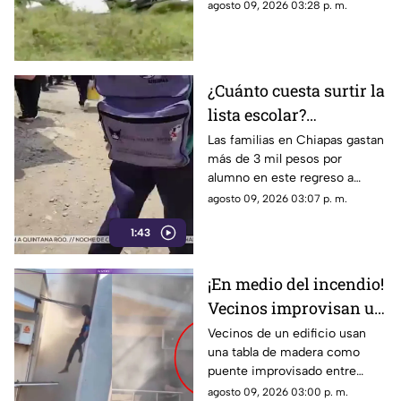
aterrizaje, por lo que terminó
agosto 09, 2026 03:28 p. m.
estrellándose. Conoce los
detalles.
¿Cuánto cuesta surtir la
lista escolar?
Chiapanecos gastan
Las familias en Chiapas gastan
más de 3 mil pesos por
más de 3 mil pesos por
alumno en este regreso a
alumno
clases. Descubre cómo
agosto 09, 2026 03:07 p. m.
reciclan y sacrifican
1:43
vacaciones para amortiguar el
fuerte golpe.
¡En medio del incendio!
Vecinos improvisan un
puente de madera para
Vecinos de un edificio usan
una tabla de madera como
rescatar a atrapados
puente improvisado entre
|VIDEO|
balcones para rescatar a
agosto 09, 2026 03:00 p. m.