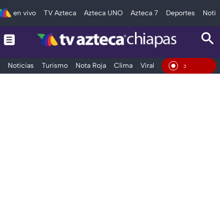
en vivo
TV Azteca
Azteca UNO
Azteca 7
Deportes
Notic
Noticias
Turismo
Nota Roja
Clima
Viral y Tendencia
Taba
En Viv