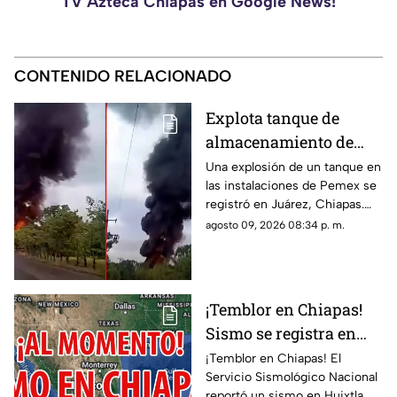
TV Azteca Chiapas en Google News!
CONTENIDO RELACIONADO
Explota tanque de
almacenamiento de
hidrocarburo de Pemex
Una explosión de un tanque en
las instalaciones de Pemex se
en Chiapas
registró en Juárez, Chiapas.
Entérate de los detalles y el
agosto 09, 2026 08:34 p. m.
saldo preliminar del siniestro
aquí.
¡Temblor en Chiapas!
Sismo se registra en
Huixtla HOY: epicentro
¡Temblor en Chiapas! El
Servicio Sismológico Nacional
y magnitud
reportó un sismo en Huixtla,