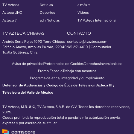
TV Azteca
Noticias
a más +
Azteca UNO
Deportes
Videos
Azteca 7
adn Noticias
TV Azteca Internacional
TV AZTECA CHIAPAS
CONTACTO
Andrés Serra Rojas 1090 Torre Chiapas,
contacto@tvazteca.com
Edificio Anexo, Amp las Palmas, 29040
961 691 4010 | Conmutador
Tuxtla Gutiérrez, Chis.
Aviso de privacidad
Preferencias de Cookies
Derechos
Inversionistas
Promo Espacio
Trabaja con nosotros
Programa de ética, integridad y cumplimiento
Defensor de Audiencias y Código de Ética de Televisión Azteca III y
Televisora del Valle de México
TV Azteca, M.R. & ©, TV Azteca, S.A.B. de C.V. Todos los derechos reservados,
2025.
Queda prohibida la reproducción total o parcial sin la autorización previa,
expresa y por escrito de su titular.