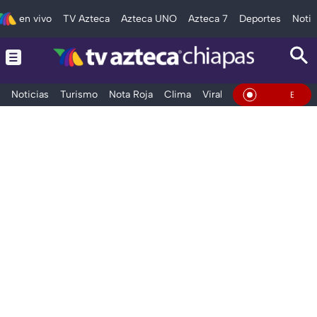
en vivo
TV Azteca
Azteca UNO
Azteca 7
Deportes
Notic
Noticias
Turismo
Nota Roja
Clima
Viral y Tendencia
Taba
En Vivo