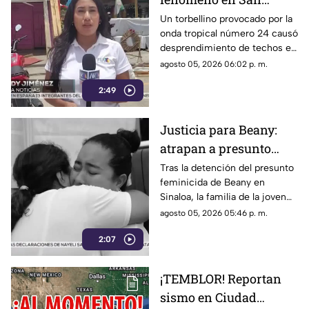
Cristóbal: torbellino
Un torbellino provocado por la
onda tropical número 24 causó
desprende techos de
desprendimiento de techos en
locales y derriba
un mercado y la caída de
agosto 05, 2026 06:02 p. m.
árboles
árboles sobre vehículos en San
2:49
Cristóbal de Las Casas.
Justicia para Beany:
atrapan a presunto
f3minic1da en Sinaloa
Tras la detención del presunto
feminicida de Beany en
y exigen investigar red
Sinaloa, la familia de la joven
de complicidad
exige la pena máxima y
agosto 05, 2026 05:46 p. m.
denuncia que los cómplices
2:07
del crimen siguen prófugos.
¡TEMBLOR! Reportan
sismo en Ciudad