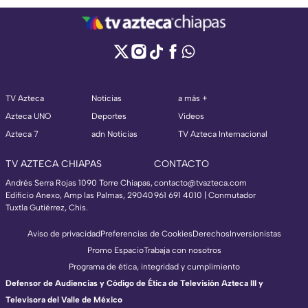
TV Azteca
Noticias
a más +
Azteca UNO
Deportes
Videos
Azteca 7
adn Noticias
TV Azteca Internacional
TV AZTECA CHIAPAS
CONTACTO
Andrés Serra Rojas 1090 Torre Chiapas,
contacto@tvazteca.com
Edificio Anexo, Amp las Palmas, 29040
961 691 4010 | Conmutador
Tuxtla Gutiérrez, Chis.
Aviso de privacidad
Preferencias de Cookies
Derechos
Inversionistas
Promo Espacio
Trabaja con nosotros
Programa de ética, integridad y cumplimiento
Defensor de Audiencias y Código de Ética de Televisión Azteca III y
Televisora del Valle de México