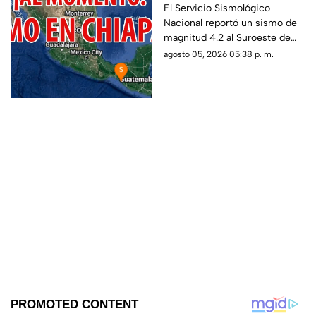
Hidalgo, Chiapas, hoy 5
El Servicio Sismológico
Nacional reportó un sismo de
de agosto del 2026
magnitud 4.2 al Suroeste de
Ciudad Hidalgo, Chiapas. Aquí
agosto 05, 2026 05:38 p. m.
te contamos todos los detalles.