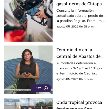
gasolineras de Chiapas:
Precio de la Magna,
Consulta la información
actualizada sobre el precio de
Premium y Diésel este
la gasolina Regular, Premium y
jueves 6 de agosto
Diésel en las estaciones de
agosto 05, 2026 06:58 p. m.
servicio de Chiapas para este
jueves.
Feminicidio en la
Central de Abastos de
Comitán: capturan a
Autoridades detuvieron a
Francisco “N” y Carol “N” por
dos implicados, una
el feminicidio de Cecilia
detención ocurrió en
Viviana en Comitán. La Fiscalía
agosto 05, 2026 06:12 p. m.
Jalisco
investiga el ataque como
1:17
disputas entre locatarios.
Onda tropical provoca
fenómeno en San