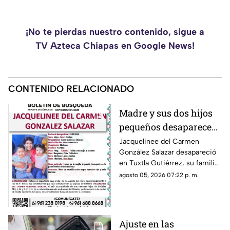
¡No te pierdas nuestro contenido, sigue a
TV Azteca Chiapas en Google News!
CONTENIDO RELACIONADO
Madre y sus dos hijos
pequeños desaparecen
en Tuxtla Gutiérrez ¡Su
Jacquelinee del Carmen
González Salazar desapareció
esposo levantó una
en Tuxtla Gutiérrez, su familia
ficha de busqueda!
lo busca, por lo que han
agosto 05, 2026 07:22 p. m.
activado un ficha para dar con
su paradero.
Ajuste en las