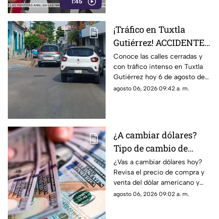
1:45
centenario guadalupano.
¡Tráfico en Tuxtla
Gutiérrez! ACCIDENTES
dejan calles cerradas
Conoce las calles cerradas y
con tráfico intenso en Tuxtla
hoy 6 de agosto
Gutiérrez hoy 6 de agosto de
2026. Accidentes y otros
agosto 06, 2026 09:42 a. m.
factores que incrementan la
congestión vial.
¿A cambiar dólares?
Tipo de cambio de
dólar a pesos
¿Vas a cambiar dólares hoy?
Revisa el precio de compra y
mexicanos hoy 6 de
venta del dólar americano y
agosto
aprovecha el mejor tipo de
agosto 06, 2026 09:02 a. m.
cambio en pesos mexicanos
este jueves 6 de agosto.