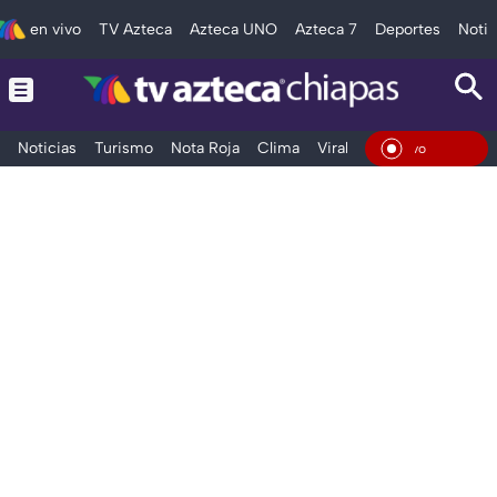
en vivo
TV Azteca
Azteca UNO
Azteca 7
Deportes
Notic
Noticias
Turismo
Nota Roja
Clima
Viral y Tendencia
Taba
En Viv