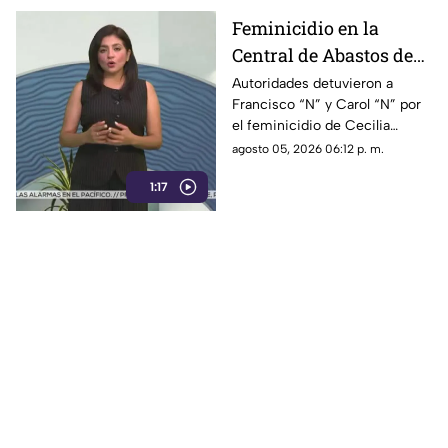
Feminicidio en la
Central de Abastos de
Comitán: capturan a
Autoridades detuvieron a
Francisco “N” y Carol “N” por
dos implicados, una
el feminicidio de Cecilia
detención ocurrió en
Viviana en Comitán. La Fiscalía
agosto 05, 2026 06:12 p. m.
Jalisco
investiga el ataque como
1:17
disputas entre locatarios.