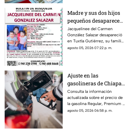
Madre y sus dos hijos
pequeños desaparecen
en Tuxtla Gutiérrez ¡Su
Jacquelinee del Carmen
González Salazar desapareció
esposo levantó una
en Tuxtla Gutiérrez, su familia
ficha de busqueda!
lo busca, por lo que han
agosto 05, 2026 07:22 p. m.
activado un ficha para dar con
su paradero.
Ajuste en las
gasolineras de Chiapas:
Precio de la Magna,
Consulta la información
actualizada sobre el precio de
Premium y Diésel este
la gasolina Regular, Premium y
jueves 6 de agosto
Diésel en las estaciones de
agosto 05, 2026 06:58 p. m.
servicio de Chiapas para este
jueves.