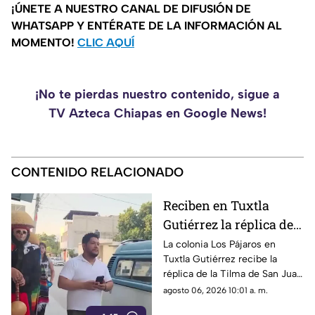
¡ÚNETE A NUESTRO CANAL DE DIFUSIÓN DE
WHATSAPP Y ENTÉRATE DE LA INFORMACIÓN AL
MOMENTO!
CLIC AQUÍ
¡No te pierdas nuestro contenido, sigue a
TV Azteca Chiapas en Google News!
CONTENIDO RELACIONADO
Reciben en Tuxtla
Gutiérrez la réplica de
la Tilma de San Juan
La colonia Los Pájaros en
Tuxtla Gutiérrez recibe la
Diego rumbo a los 500
réplica de la Tilma de San Juan
años de las apariciones
Diego. Un símbolo de fe y
agosto 06, 2026 10:01 a. m.
guadalupanas
unión rumbo al quinto