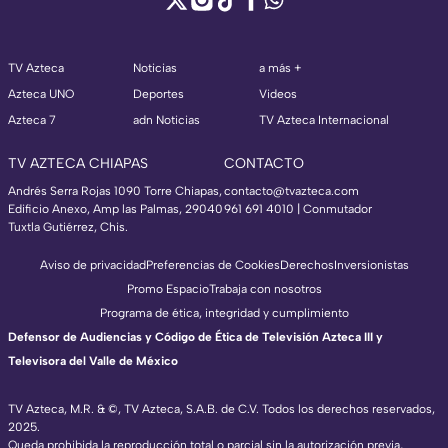
TV Azteca
Noticias
a más +
Azteca UNO
Deportes
Videos
Azteca 7
adn Noticias
TV Azteca Internacional
TV AZTECA CHIAPAS
CONTACTO
Andrés Serra Rojas 1090 Torre Chiapas,
contacto@tvazteca.com
Edificio Anexo, Amp las Palmas, 29040
961 691 4010 | Conmutador
Tuxtla Gutiérrez, Chis.
Aviso de privacidad
Preferencias de Cookies
Derechos
Inversionistas
Promo Espacio
Trabaja con nosotros
Programa de ética, integridad y cumplimiento
Defensor de Audiencias y Código de Ética de Televisión Azteca III y
Televisora del Valle de México
TV Azteca, M.R. & ©, TV Azteca, S.A.B. de C.V. Todos los derechos reservados,
2025.
Queda prohibida la reproducción total o parcial sin la autorización previa,