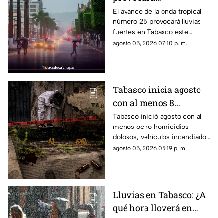
precipitaciones en
El avance de la onda tropical
número 25 provocará lluvias
Tabasco este jueves 6
fuertes en Tabasco este
de agosto
jueves 6 de agosto,
agosto 05, 2026 07:10 p. m.
principalmente en la región
oeste del estado, según el
SMN.
Tabasco inicia agosto
con al menos 8
h0m1cidi0s; aumenta la
Tabasco inició agosto con al
menos ocho homicidios
violencia en
dolosos, vehículos incendiados
Villahermosa
en Villahermosa y un aumento
agosto 05, 2026 05:19 p. m.
en la percepción de
inseguridad.
Lluvias en Tabasco: ¿A
qué hora lloverá en