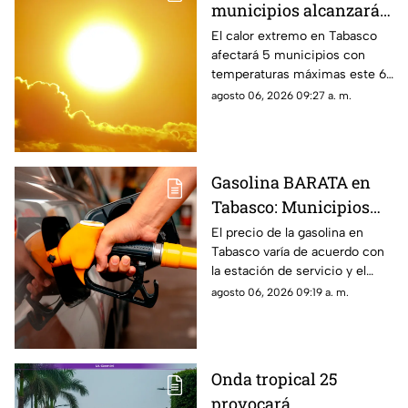
municipios alcanzarán
temperaturas extremas
El calor extremo en Tabasco
afectará 5 municipios con
hoy jueves
temperaturas máximas este 6
de agosto de 2026. Conoce la
agosto 06, 2026 09:27 a. m.
lista completa y cuántos
grados marcará el termómetro.
Gasolina BARATA en
Tabasco: Municipios
con los precio más
El precio de la gasolina en
Tabasco varía de acuerdo con
bajos hoy 6 de agosto
la estación de servicio y el
municipio. Te compartimos un
agosto 06, 2026 09:19 a. m.
reporte actualizado hoy 6 de
agosto de 2026.
Onda tropical 25
provocará