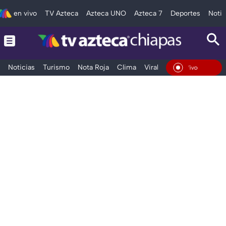
en vivo
TV Azteca
Azteca UNO
Azteca 7
Deportes
Notic
Noticias
Turismo
Nota Roja
Clima
Viral y Tendencia
Taba
En Vivo