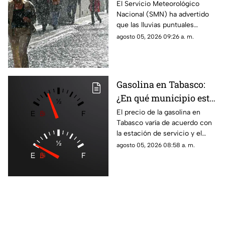
Villahermosa hoy 5 de
El Servicio Meteorológico
Nacional (SMN) ha advertido
agosto de 2026?
que las lluvias puntuales
fuertes podrían ocasionar
agosto 05, 2026 09:26 a. m.
encharcamientos,
inundaciones y deslaves en
Tabasco.
Gasolina en Tabasco:
¿En qué municipio está
más barata hoy 5 de
El precio de la gasolina en
Tabasco varía de acuerdo con
agosto?
la estación de servicio y el
municipio. Te compartimos un
agosto 05, 2026 08:58 a. m.
reporte actualizado hoy 5 de
agosto de 2026.