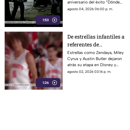
aniversario del éxito “Dónde
están”. Alessandra Rosaldo y
agosto 04, 2026 06:00 p. m.
Chacho Gaytán celebrarán a lo
1:53
grande con una nueva gira.
De estrellas infantiles a
referentes de
Hollywood: La
Estrellas como Zendaya, Miley
Cyrus y Austin Butler dejaron
transformación de
atrás su etapa en Disney y
Zendaya, Miley y
Nickelodeon para convertirse
agosto 02, 2026 03:16 p. m.
Austin Butler
en referentes del cine y la
1:26
música.