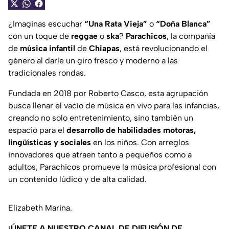
¿Imaginas escuchar
“Una Rata Vieja”
o
“Doña Blanca”
con un toque de
reggae
o
ska
?
Parachicos
, la compañía
de
música infantil
de
Chiapas
, está revolucionando el
género al darle un giro fresco y moderno a las
tradicionales rondas.
Fundada en 2018 por Roberto Casco, esta agrupación
busca llenar el vacío de música en vivo para las infancias,
creando no solo entretenimiento, sino también un
espacio para el
desarrollo de habilidades motoras,
lingüísticas y sociales
en los niños. Con arreglos
innovadores que atraen tanto a pequeños como a
adultos, Parachicos promueve la música profesional con
un contenido lúdico y de alta calidad.
Elizabeth Marina.
¡ÚNETE A NUESTRO CANAL DE DIFUSIÓN DE