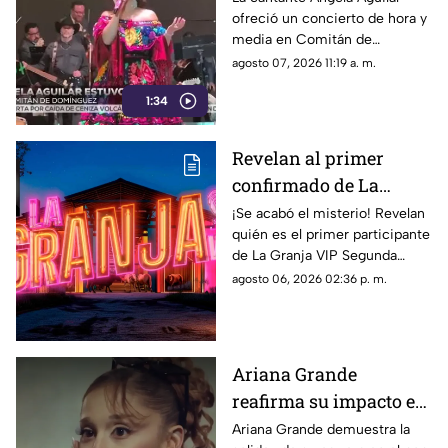
ofreció un concierto de hora y
Domínguez, Chiapas
media en Comitán de
Domínguez, donde sorprendió
agosto 07, 2026 11:19 a. m.
al público al portar un
1:34
tradicional vestido chiapaneco.
Revelan al primer
confirmado de La
Granja VIP 2: Un
¡Se acabó el misterio! Revelan
quién es el primer participante
famoso cazafantasmas
de La Granja VIP Segunda
llega al reality
Temporada. Entérate de la
agosto 06, 2026 02:36 p. m.
fecha de estreno y de qué
famoso se trata.
Ariana Grande
reafirma su impacto en
el pop global pese a las
Ariana Grande demuestra la