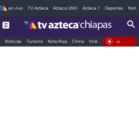
en vivo
TV Azteca
Azteca UNO
Azteca 7
Deportes
Notic
Noticias
Turismo
Nota Roja
Clima
Viral y Tendencia
Taba
En Vivo