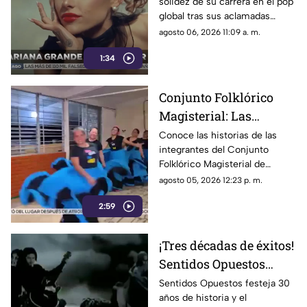
solidez de su carrera en el pop
críticas y su
global tras sus aclamadas
alejamiento de los
nominaciones por Wicked y
agosto 06, 2026 11:09 a. m.
escenarios
pese a las constantes críticas
1:34
en redes sociales.
Conjunto Folklórico
Magisterial: Las
chiapanecas que
Conoce las historias de las
integrantes del Conjunto
desafían el cansancio
Folklórico Magisterial de
para mantener viva su
Chiapas, quienes equilibran la
agosto 05, 2026 12:23 p. m.
pasión por la danza
maternidad, el trabajo y su
2:59
amor por la danza.
¡Tres décadas de éxitos!
Sentidos Opuestos
alista gran gira para
Sentidos Opuestos festeja 30
años de historia y el
celebrar su trayectoria